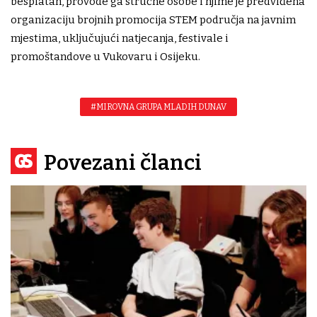
besplatan, provode ga stručne osobe i njime je predviđena
organizaciju brojnih promocija STEM područja na javnim
mjestima, uključujući natjecanja, festivale i
promoštandove u Vukovaru i Osijeku.
#MIROVNA GRUPA MLADIH DUNAV
Povezani članci