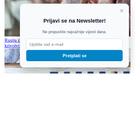
×
Prijavi se na Newsletter!
Ne propustite najvažnije vijesti dana.
Rusija zabranila tranzit mesa peradi iz EU-a zbog sumnje na
krivotvorene potvrde
Pretplati se