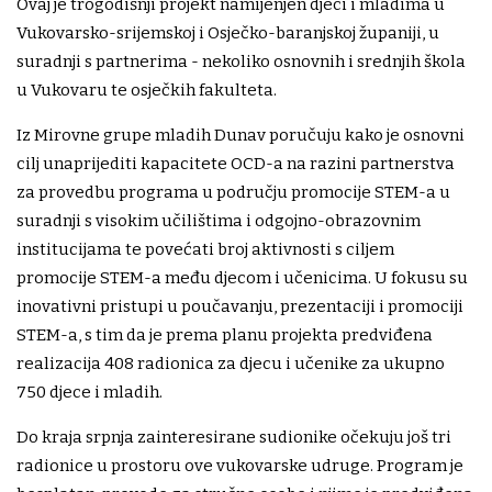
Ovaj je trogodišnji projekt namijenjen djeci i mladima u
Vukovarsko-srijemskoj i Osječko-baranjskoj županiji, u
suradnji s partnerima - nekoliko osnovnih i srednjih škola
u Vukovaru te osječkih fakulteta.
Iz Mirovne grupe mladih Dunav poručuju kako je osnovni
cilj unaprijediti kapacitete OCD-a na razini partnerstva
za provedbu programa u području promocije STEM-a u
suradnji s visokim učilištima i odgojno-obrazovnim
institucijama te povećati broj aktivnosti s ciljem
promocije STEM-a među djecom i učenicima. U fokusu su
inovativni pristupi u poučavanju, prezentaciji i promociji
STEM-a, s tim da je prema planu projekta predviđena
realizacija 408 radionica za djecu i učenike za ukupno
750 djece i mladih.
Do kraja srpnja zainteresirane sudionike očekuju još tri
radionice u prostoru ove vukovarske udruge. Program je