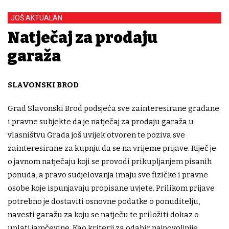
JOŠ AKTUALAN
Natječaj za prodaju
garaža
SLAVONSKI BROD
Grad Slavonski Brod podsjeća sve zainteresirane građane
i pravne subjekte da je natječaj za prodaju garaža u
vlasništvu Grada još uvijek otvoren te poziva sve
zainteresirane za kupnju da se na vrijeme prijave. Riječ je
o javnom natječaju koji se provodi prikupljanjem pisanih
ponuda, a pravo sudjelovanja imaju sve fizičke i pravne
osobe koje ispunjavaju propisane uvjete. Prilikom prijave
potrebno je dostaviti osnovne podatke o ponuditelju,
navesti garažu za koju se natječu te priložiti dokaz o
uplati jamčevine. Kao kriterij za odabir najpovoljnije