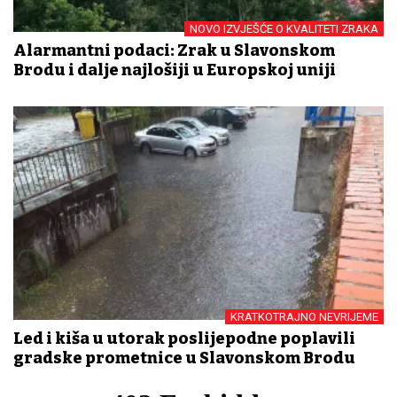
NOVO IZVJEŠĆE O KVALITETI ZRAKA
Alarmantni podaci: Zrak u Slavonskom
Brodu i dalje najlošiji u Europskoj uniji
KRATKOTRAJNO NEVRIJEME
Led i kiša u utorak poslijepodne poplavili
gradske prometnice u Slavonskom Brodu