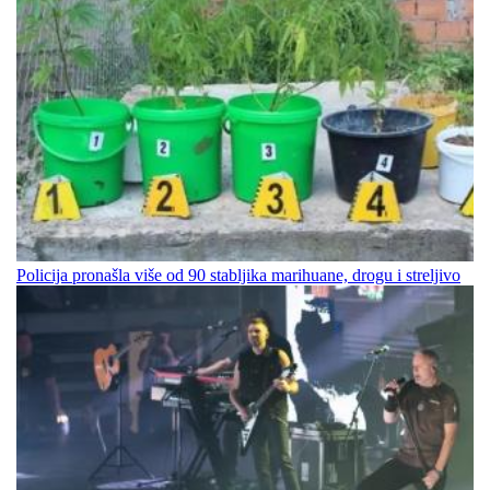
Policija pronašla više od 90 stabljika marihuane, drogu i streljivo