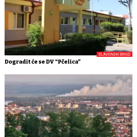
SLAVONSKI BROD
Dogradit će se DV “Pčelica”