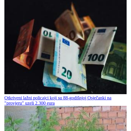
Otkriveni lažni policajci koji su 88-godišnjoj Osječanki na
"provjeru" uzeli 2.300 eura