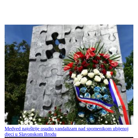
Medved najoštrije osudio vandalizam nad spomenikom ubijenoj
djeci u Slavonskom Brodu