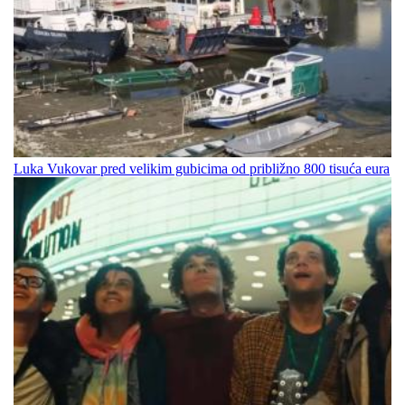
Luka Vukovar pred velikim gubicima od približno 800 tisuća eura