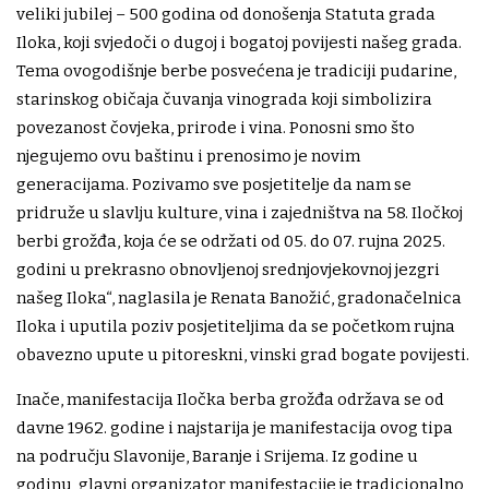
veliki jubilej – 500 godina od donošenja Statuta grada
Iloka, koji svjedoči o dugoj i bogatoj povijesti našeg grada.
Tema ovogodišnje berbe posvećena je tradiciji pudarine,
starinskog običaja čuvanja vinograda koji simbolizira
povezanost čovjeka, prirode i vina. Ponosni smo što
njegujemo ovu baštinu i prenosimo je novim
generacijama. Pozivamo sve posjetitelje da nam se
pridruže u slavlju kulture, vina i zajedništva na 58. Iločkoj
berbi grožđa, koja će se održati od 05. do 07. rujna 2025.
godini u prekrasno obnovljenoj srednjovjekovnoj jezgri
našeg Iloka“, naglasila je Renata Banožić, gradonačelnica
Iloka i uputila poziv posjetiteljima da se početkom rujna
obavezno upute u pitoreskni, vinski grad bogate povijesti.
Inače, manifestacija Iločka berba grožđa održava se od
davne 1962. godine i najstarija je manifestacija ovog tipa
na području Slavonije, Baranje i Srijema. Iz godine u
godinu, glavni organizator manifestacije je tradicionalno