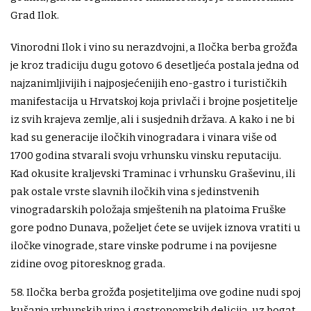
Grad Ilok.
Vinorodni Ilok i vino su nerazdvojni, a Iločka berba grožđa
je kroz tradiciju dugu gotovo 6 desetljeća postala jedna od
najzanimljivijih i najposjećenijih eno-gastro i turističkih
manifestacija u Hrvatskoj koja privlači i brojne posjetitelje
iz svih krajeva zemlje, ali i susjednih država. A kako i ne bi
kad su generacije iločkih vinogradara i vinara više od
1700 godina stvarali svoju vrhunsku vinsku reputaciju.
Kad okusite kraljevski Traminac i vrhunsku Graševinu, ili
pak ostale vrste slavnih iločkih vina s jedinstvenih
vinogradarskih položaja smještenih na platoima Fruške
gore podno Dunava, poželjet ćete se uvijek iznova vratiti u
iločke vinograde, stare vinske podrume i na povijesne
zidine ovog pitoresknog grada.
58. Iločka berba grožđa posjetiteljima ove godine nudi spoj
kušanja vrhunskih vina i gastronomskih delicija, uz bogat