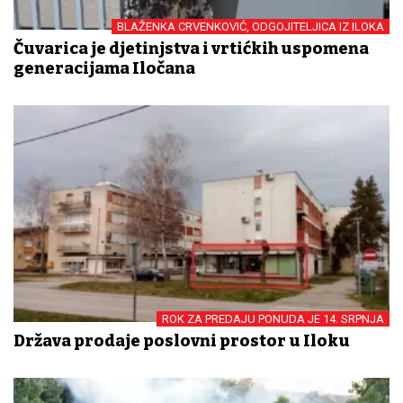
BLAŽENKA CRVENKOVIĆ, ODGOJITELJICA IZ ILOKA
Čuvarica je djetinjstva i vrtićkih uspomena
generacijama Iločana
ROK ZA PREDAJU PONUDA JE 14. SRPNJA
Država prodaje poslovni prostor u Iloku