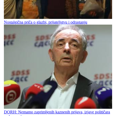
Nostalgična priča o glazbi, prijateljstvu i odrastanju
DORH: Nemamo zaprimljenih kaznenih prijava, izjave političara