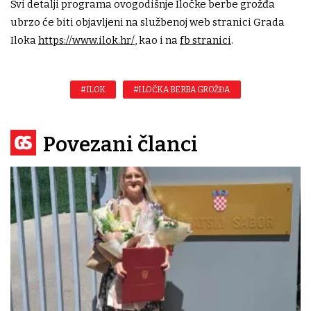
Svi detalji programa ovogodišnje Iločke berbe grožđa
ubrzo će biti objavljeni na službenoj web stranici Grada
Iloka
https://www.ilok.hr/
, kao i na
fb stranici
.
#ILOK
#ILOČKA BERBA GROŽĐA
Povezani članci