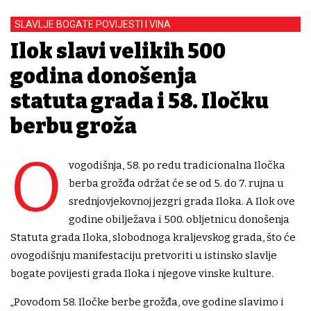
SLAVLJE BOGATE POVIJESTI I VINA
Ilok slavi velikih 500
godina donošenja
statuta grada i 58. Iločku
berbu grožđa
O
vogodišnja, 58. po redu tradicionalna Iločka
berba grožđa održat će se od 5. do 7. rujna u
srednjovjekovnoj jezgri grada Iloka. A Ilok ove
godine obilježava i 500. obljetnicu donošenja
Statuta grada Iloka, slobodnoga kraljevskog grada, što će
ovogodišnju manifestaciju pretvoriti u istinsko slavlje
bogate povijesti grada Iloka i njegove vinske kulture.
„Povodom 58. Iločke berbe grožđa, ove godine slavimo i