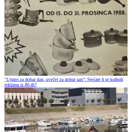
"Ujutro za dobar dan, uvečer za dobar san“: Sjećate li se kultnih
reklama iz 80-ih?