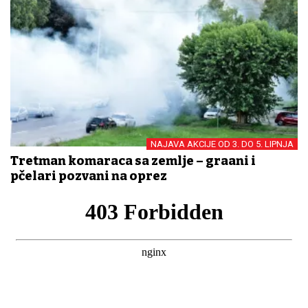
NAJAVA AKCIJE OD 3. DO 5. LIPNJA
Tretman komaraca sa zemlje – građani i
pčelari pozvani na oprez