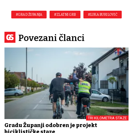
#GRAD ŽUPANJA
#ZLATNI GRB
#LUKA BURILOVIĆ
Povezani članci
TRI KILOMETRA STAZE
Gradu Županji odobren je projekt
biciklističke staze