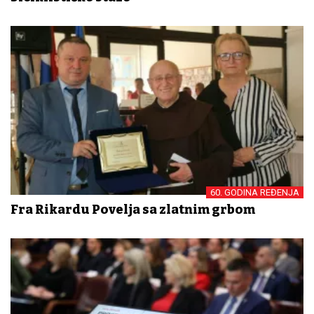
60. GODINA REĐENJA
Fra Rikardu Povelja sa zlatnim grbom