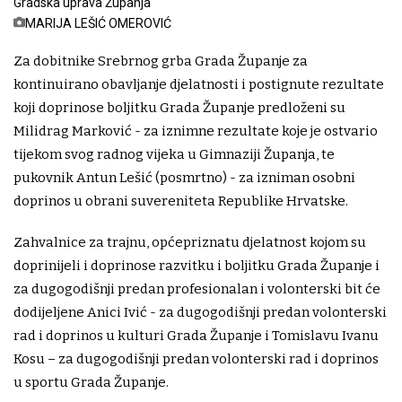
Gradska uprava Županja
MARIJA LEŠIĆ OMEROVIĆ
Za dobitnike Srebrnog grba Grada Županje za
kontinuirano obavljanje djelatnosti i postignute rezultate
koji doprinose boljitku Grada Županje predloženi su
Milidrag Marković - za iznimne rezultate koje je ostvario
tijekom svog radnog vijeka u Gimnaziji Županja, te
pukovnik Antun Lešić (posmrtno) - za izniman osobni
doprinos u obrani suvereniteta Republike Hrvatske.
Zahvalnice za trajnu, općepriznatu djelatnost kojom su
doprinijeli i doprinose razvitku i boljitku Grada Županje i
za dugogodišnji predan profesionalan i volonterski bit će
dodijeljene Anici Ivić - za dugogodišnji predan volonterski
rad i doprinos u kulturi Grada Županje i Tomislavu Ivanu
Kosu – za dugogodišnji predan volonterski rad i doprinos
u sportu Grada Županje.