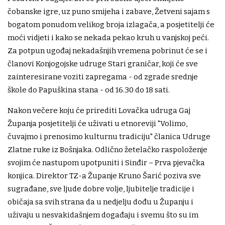
čobanske igre, uz puno smijeha i zabave, Žetveni sajam s
bogatom ponudom velikog broja izlagača, a posjetitelji će
moći vidjeti i kako se nekada pekao kruh u vanjskoj peći.
Za potpun ugođaj nekadašnjih vremena pobrinut će se i
članovi Konjogojske udruge Stari graničar, koji će sve
zainteresirane voziti zapregama - od zgrade srednje
škole do Papuškina stana - od 16.30 do 18 sati.
Nakon večere koju će prirediti Lovačka udruga Gaj
Županja posjetitelji će uživati u etnoreviji "Volimo,
čuvajmo i prenosimo kulturnu tradiciju" članica Udruge
Zlatne ruke iz Bošnjaka. Odlično žetelačko raspoloženje
svojim će nastupom upotpuniti i Sinđir – Prva pjevačka
konjica. Direktor TZ-a Županje Kruno Šarić poziva sve
sugrađane, sve ljude dobre volje, ljubitelje tradicije i
običaja sa svih strana da u nedjelju dođu u Županju i
uživaju u nesvakidašnjem događaju i svemu što su im