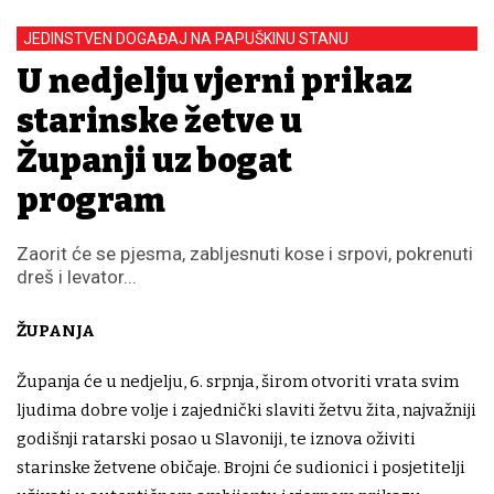
JEDINSTVEN DOGAĐAJ NA PAPUŠKINU STANU
U nedjelju vjerni prikaz
starinske žetve u
Županji uz bogat
program
Zaorit će se pjesma, zabljesnuti kose i srpovi, pokrenuti
dreš i levator...
ŽUPANJA
Županja će u nedjelju, 6. srpnja, širom otvoriti vrata svim
ljudima dobre volje i zajednički slaviti žetvu žita, najvažniji
godišnji ratarski posao u Slavoniji, te iznova oživiti
starinske žetvene običaje. Brojni će sudionici i posjetitelji