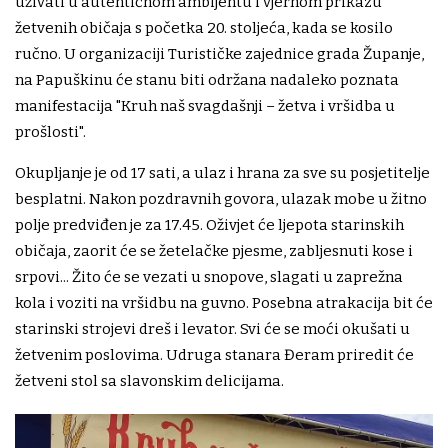
uživati u autentičnom ambijentu i vjernom prikazu
žetvenih običaja s početka 20. stoljeća, kada se kosilo
ručno. U organizaciji Turističke zajednice grada Županje,
na Papuškinu će stanu biti održana nadaleko poznata
manifestacija "Kruh naš svagdašnji – žetva i vršidba u
prošlosti".
Okupljanje je od 17 sati, a ulaz i hrana za sve su posjetitelje
besplatni. Nakon pozdravnih govora, ulazak mobe u žitno
polje predviđen je za 17.45. Oživjet će ljepota starinskih
običaja, zaorit će se žetelačke pjesme, zabljesnuti kose i
srpovi... Žito će se vezati u snopove, slagati u zaprežna
kola i voziti na vršidbu na guvno. Posebna atrakacija bit će
starinski strojevi dreš i levator. Svi će se moći okušati u
žetvenim poslovima. Udruga stanara Đeram priredit će
žetveni stol sa slavonskim delicijama.