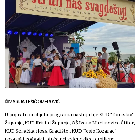
MARIJA LEŠIĆ OMEROVIĆ
U popratnom dijelu programa nastupit će KUD "Tomislav"
Županja, KUD Kristal Županja, OŠ Ivana Martinovića Štitar,
KUD Seljačka sloga Gradište i KUD "Josip Kozarac"
Posavski Podgajci. Bit će priređene djeci omiljene