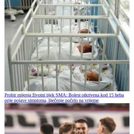
Probir mijenja životni tijek SMA: Bolest otkrivena kod 15 beba
prije pojave simptoma, liječenje počelo na vrijeme