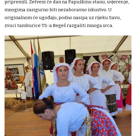
pripremili. Žetveni će dan na Papuškinu stanu, uvjeren je,
mnogima zasigurno biti nezaboravno iskustvo. U
originalnom će ugođaju, podno nasipa uz rijeku Savu,
zvuci tamburice TS-a Begeš razgaliti mnoga srca.