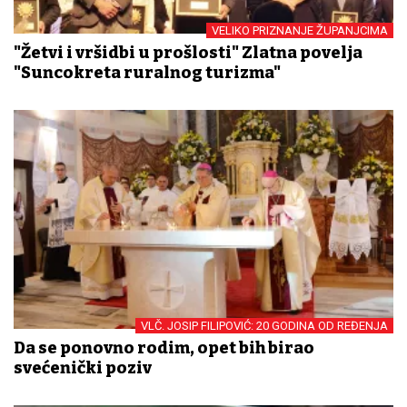
VELIKO PRIZNANJE ŽUPANJCIMA
"Žetvi i vršidbi u prošlosti" Zlatna povelja
"Suncokreta ruralnog turizma"
VLČ. JOSIP FILIPOVIĆ: 20 GODINA OD REĐENJA
Da se ponovno rodim, opet bih birao
svećenički poziv