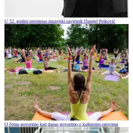
U 52. godini preminuo muzejski savjetnik Danijel Petković
O čemu govorimo kad danas govorimo o kulturnim ratovima