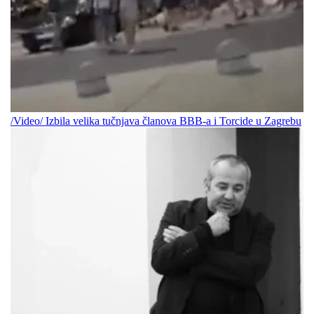
/Video/ Izbila velika tučnjava članova BBB-a i Torcide u Zagrebu