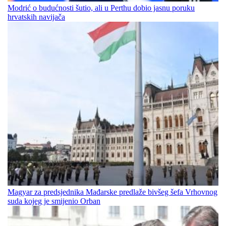
Modrić o budućnosti šutio, ali u Perthu dobio jasnu poruku
hrvatskih navijača
Magyar za predsjednika Mađarske predlaže bivšeg šefa Vrhovnog
suda kojeg je smijenio Orban