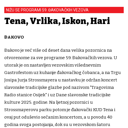
NIŽU SE PROGRAMI 59. ĐAKOVAČKIH VEZOVA
Tena, Vrlika, Iskon, Hari
ĐAKOVO
Đakovo je već više od deset dana velika pozornica na
otvorenome za sve programe 59. Đakovačkih vezova. U
utorak je on nastavljen vezovskim višednevnim
Gastrofestom uz kuhanje đakovačkog čobanca, a na Trgu
Josipa Jurja Strossmayera u nastavku je održan koncert
slavonske tradicijske glazbe pod nazivom "Tragovima
Radio stanice Osijek" i uz Dane slavonske tradicijske
kulture 2025. godine. Na ljetnoj pozornici u
Strossmayerovu parku potom je đakovački KUD Tena i
ovaj put oduševio sečanim koncertom, a u povodu 40
godina svoga postojanja, dok su u vezovskom šatoru