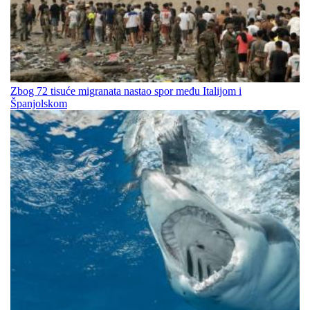
Zbog 72 tisuće migranata nastao spor među Italijom i
Španjolskom