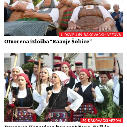
U OKVIRU 59. ĐAKOVAČKIH VEZOVA
Otvorena izložba “Rađanje Šokice”
59. ĐAKOVAČKI VEZOVI