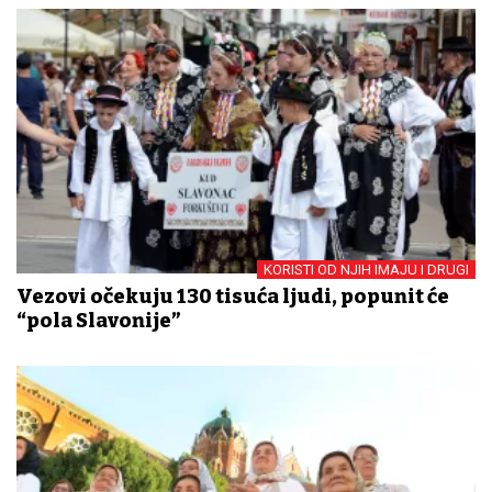
KORISTI OD NJIH IMAJU I DRUGI
Vezovi očekuju 130 tisuća ljudi, popunit će
“pola Slavonije”