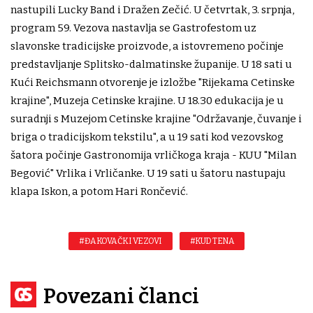
nastupili Lucky Band i Dražen Zečić. U četvrtak, 3. srpnja,
program 59. Vezova nastavlja se Gastrofestom uz
slavonske tradicijske proizvode, a istovremeno počinje
predstavljanje Splitsko-dalmatinske županije. U 18 sati u
Kući Reichsmann otvorenje je izložbe "Rijekama Cetinske
krajine", Muzeja Cetinske krajine. U 18.30 edukacija je u
suradnji s Muzejom Cetinske krajine "Održavanje, čuvanje i
briga o tradicijskom tekstilu", a u 19 sati kod vezovskog
šatora počinje Gastronomija vrličkoga kraja - KUU "Milan
Begović" Vrlika i Vrličanke. U 19 sati u šatoru nastupaju
klapa Iskon, a potom Hari Rončević.
#ĐAKOVAČKI VEZOVI
#KUD TENA
Povezani članci