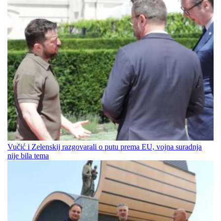
Vučić i Zelenskij razgovarali o putu prema EU, vojna suradnja
nije bila tema