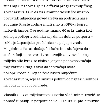
otišao je upravo za tu namjenu s obzirom na to da se
županijski nadovezuje na državni program mliječnog
govedarstva, tako da nas iznimno veseli što imamo
povratak mliječnog govedarstva na području naše
županije. Prošle godine imali smo tri OPG-a koji su
nabavili junice. Ove godine imamo 60 grla junica kod
jednoga poljoprivrednika koji danas dobiva potporu –
rekla je županijska pročelnica za poljoprivredu
Magdalena Parat, dodajući i kako ima slučajeva da se
stočari koji su zatvorili vrata svojih OPG-ova kada je
mlijeko bilo izrazito nisko cijenjeno ponovno vraćaju
mljekarstvu. Naglašava da se vraćaju mladi
poljoprivrednici koji se žele baviti mliječnim
govedarstvom, koje se smatra jednim od najtežih sektora
na području poljoprivrede.
Vlasnik OPG za mljekarstvo iz Berka Vladimir Mitrović uz
pomoć županijske potpore od 12.000 eura kupio je muzne