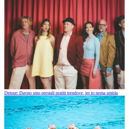
Detour: Davno smo prestali pratiti trendove, jer to nema smisla