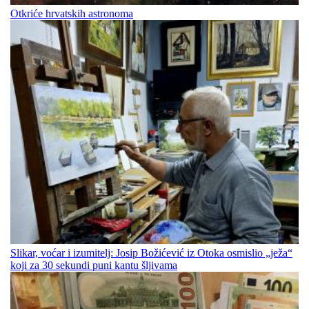
Otkriće hrvatskih astronoma
Slikar, voćar i izumitelj: Josip Božićević iz Otoka osmislio „ježa“
koji za 30 sekundi puni kantu šljivama