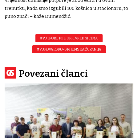
Vrijednost današnje potpore je 2000 eura i u ovom
trenutku, kada smo izgubili 100 košnica u stacionaru, to
puno znači – kaže Dumendžić.
#POTPORE POLJOPRIVREDNICIMA
#VUKOVARSKO-SRIJEMSKA ŽUPANIJA
Povezani članci