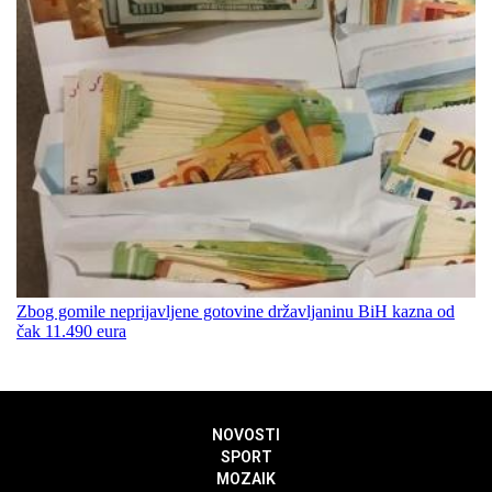
Zbog gomile neprijavljene gotovine državljaninu BiH kazna od
čak 11.490 eura
NOVOSTI
SPORT
MOZAIK