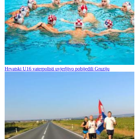
Hrvatski U16 vaterpolisti uvjerljivo pobijedili Gruziju