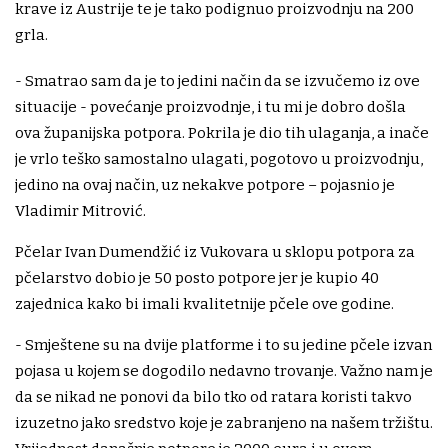
krave iz Austrije te je tako podignuo proizvodnju na 200
grla.
- Smatrao sam da je to jedini način da se izvučemo iz ove
situacije - povećanje proizvodnje, i tu mi je dobro došla
ova županijska potpora. Pokrila je dio tih ulaganja, a inače
je vrlo teško samostalno ulagati, pogotovo u proizvodnju,
jedino na ovaj način, uz nekakve potpore – pojasnio je
Vladimir Mitrović.
Pčelar Ivan Dumendžić iz Vukovara u sklopu potpora za
pčelarstvo dobio je 50 posto potpore jer je kupio 40
zajednica kako bi imali kvalitetnije pčele ove godine.
- Smještene su na dvije platforme i to su jedine pčele izvan
pojasa u kojem se dogodilo nedavno trovanje. Važno nam je
da se nikad ne ponovi da bilo tko od ratara koristi takvo
izuzetno jako sredstvo koje je zabranjeno na našem tržištu.