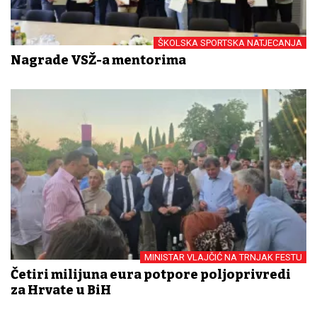
ŠKOLSKA SPORTSKA NATJECANJA
Nagrade VSŽ-a mentorima
MINISTAR VLAJČIĆ NA TRNJAK FESTU
Četiri milijuna eura potpore poljoprivredi
za Hrvate u BiH