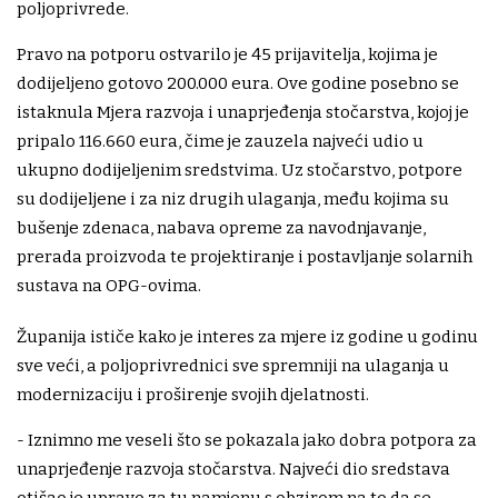
poljoprivrede.
Pravo na potporu ostvarilo je 45 prijavitelja, kojima je
dodijeljeno gotovo 200.000 eura. Ove godine posebno se
istaknula Mjera razvoja i unaprjeđenja stočarstva, kojoj je
pripalo 116.660 eura, čime je zauzela najveći udio u
ukupno dodijeljenim sredstvima. Uz stočarstvo, potpore
su dodijeljene i za niz drugih ulaganja, među kojima su
bušenje zdenaca, nabava opreme za navodnjavanje,
prerada proizvoda te projektiranje i postavljanje solarnih
sustava na OPG-ovima.
Županija ističe kako je interes za mjere iz godine u godinu
sve veći, a poljoprivrednici sve spremniji na ulaganja u
modernizaciju i proširenje svojih djelatnosti.
- Iznimno me veseli što se pokazala jako dobra potpora za
unaprjeđenje razvoja stočarstva. Najveći dio sredstava