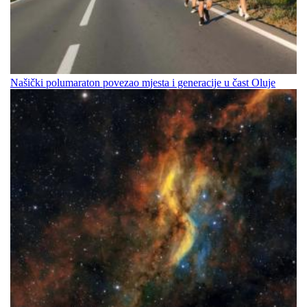
Našički polumaraton povezao mjesta i generacije u čast Oluje