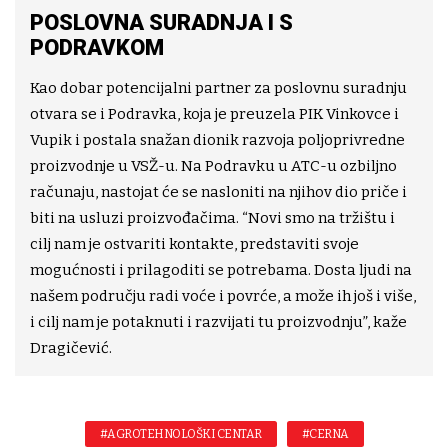
POSLOVNA SURADNJA I S
PODRAVKOM
Kao dobar potencijalni partner za poslovnu suradnju
otvara se i Podravka, koja je preuzela PIK Vinkovce i
Vupik i postala snažan dionik razvoja poljoprivredne
proizvodnje u VSŽ-u. Na Podravku u ATC-u ozbiljno
računaju, nastojat će se nasloniti na njihov dio priče i
biti na usluzi proizvođačima. “Novi smo na tržištu i
cilj nam je ostvariti kontakte, predstaviti svoje
mogućnosti i prilagoditi se potrebama. Dosta ljudi na
našem području radi voće i povrće, a može ih još i više,
i cilj nam je potaknuti i razvijati tu proizvodnju”, kaže
Dragičević.
#AGROTEHNOLOŠKI CENTAR
#CERNA