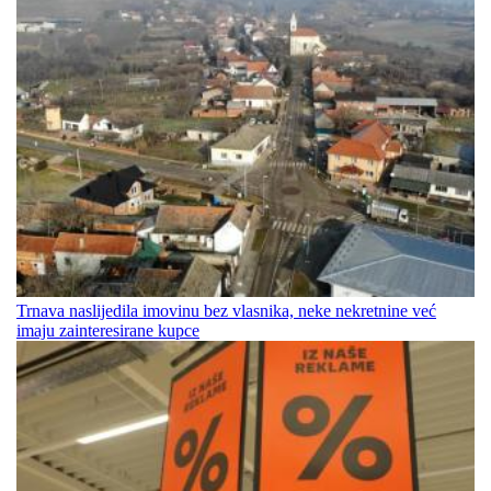
Trnava naslijedila imovinu bez vlasnika, neke nekretnine već
imaju zainteresirane kupce