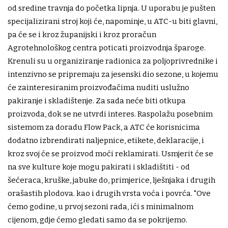
od sredine travnja do početka lipnja. U uporabu je pušten
specijalizirani stroj koji će, napominje, u ATC-u biti glavni,
pa će se i kroz županijski i kroz proračun
Agrotehnološkog centra poticati proizvodnja šparoge.
Krenuli su u organiziranje radionica za poljoprivrednike i
intenzivno se pripremaju za jesenski dio sezone, u kojemu
će zainteresiranim proizvođačima nuditi uslužno
pakiranje i skladištenje. Za sada neće biti otkupa
proizvoda, dok se ne utvrdi interes. Raspolažu posebnim
sistemom za doradu Flow Pack, a ATC će korisnicima
dodatno izbrendirati naljepnice, etikete, deklaracije, i
kroz svoj će se proizvod moći reklamirati. Usmjerit će se
na sve kulture koje mogu pakirati i skladištiti - od
šećeraca, kruške, jabuke do, primjerice, lješnjaka i drugih
orašastih plodova. kao i drugih vrsta voća i povrća. "Ove
ćemo godine, u prvoj sezoni rada, ići s minimalnom
cijenom, gdje ćemo gledati samo da se pokrijemo.