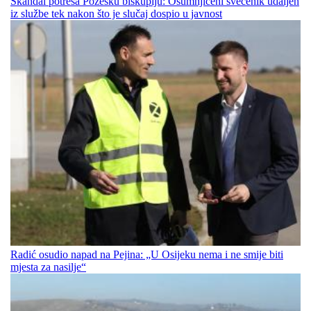
Skandal potresa Požešku biskupiju: Osumnjičeni svećenik udaljen
iz službe tek nakon što je slučaj dospio u javnost
Radić osudio napad na Pejina: „U Osijeku nema i ne smije biti
mjesta za nasilje“