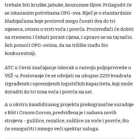
trebale biti kruške, jabuke, konzumne šljive. Prilagodit će
se iskazanim potrebama OPG-ova. Riječ je o standardnim
hladnjačama koje proizvod mogu čuvati dva do tri
mjeseca, ovisno o vrsti voća i povrća. Proizvođači će dobiti
na vremenu i čekati porast cijena, i upravo se na taj način
želi pomoći OPG-ovima, da na tržište izađu što
konkurentniji.
ATC u Cerni značajan je iskorak u razvoju poljoprivrede u
VSŽ-u. Poslovanje će se odvijati na ukupno 2219 kvadrata
izgrađenih i opremljenih logističkih kapaciteta, koji može
doraditi do tri tona voća i povrća na sat.
A u okviru kandidiranog projekta prekogranične suradnje
s BiH i Crnom Gorom, predviđena je i nabava novih
strojeva - gulilice, rezalice, sušilice za voće i povrće, što
će omogućiti i mnogo veći spektar usluga.