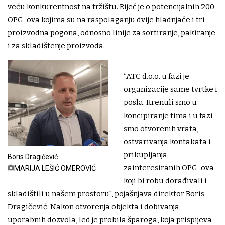
veću konkurentnost na tržištu. Riječ je o potencijalnih 200
OPG-ova kojima su na raspolaganju dvije hladnjače i tri
proizvodna pogona, odnosno linije za sortiranje, pakiranje
i za skladištenje proizvoda.
“ATC d.o.o. u fazi je
organizacije same tvrtke i
posla. Krenuli smo u
koncipiranje tima i u fazi
smo otvorenih vrata,
ostvarivanja kontakata i
prikupljanja
Boris Dragičević
foto:
zainteresiranih OPG-ova
MARIJA LEŠIĆ OMEROVIĆ
koji bi robu dorađivali i
skladištili u našem prostoru", pojašnjava direktor Boris
Dragičević. Nakon otvorenja objekta i dobivanja
uporabnih dozvola, led je probila šparoga, koja prispijeva