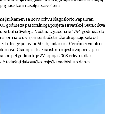
 prigradskom naselju posvećena.
emeljni kamen za novu crkvu blagoslovio Papa Ivan
2003. godine za pastoralnoga posjeta Hrvatskoj. Stara crkva
a Župe Duha Svetoga Nuštar, izgrađena je 1794. godine, a do
nskom ratu u vrijeme srbočetničke okupacije sela od
e do druge polovine 90-ih, kada su se Cerićanci vratili u
 domove. Gradnja crkve na istom mjestu započela je u
akon pet godina te je 27. srpnja 2008. crkvu i oltar
kić, tadašnji đakovačko-osječki nadbiskup, danas