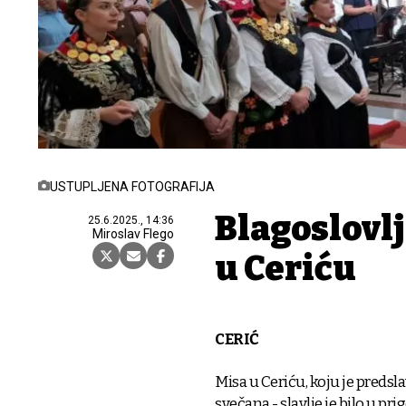
USTUPLJENA FOTOGRAFIJA
Blagoslovlj
25.6.2025., 14:36
Miroslav Flego
u Ceriću
CERIĆ
Misa u Ceriću, koju je predsl
svečana - slavlje je bilo u pr