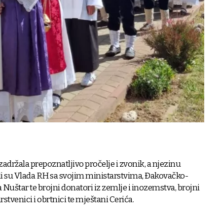
adržala prepoznatljivo pročelje i zvonik, a njezinu
 su Vlada RH sa svojim ministarstvima, Đakovačko-
Nuštar te brojni donatori iz zemlje i inozemstva, brojni
stvenici i obrtnici te mještani Cerića.