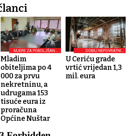
članci
MJERE ZA POBOLJŠANJE
DOBILI NEPOVRATNIH
DEMOGRAFSKE SLIKE
SAMO 332.000 EURA
Mladim
U Ceriću grade
obiteljima po 4
vrtić vrijedan 1,3
000 za prvu
mil. eura
nekretninu, a
udrugama 153
tisuće eura iz
proračuna
Općine Nuštar