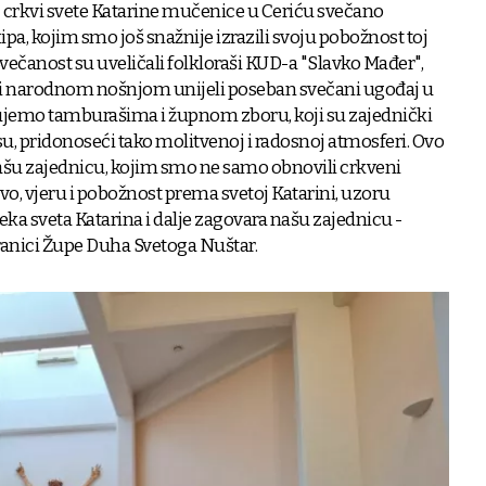
oj crkvi svete Katarine mučenice u Ceriću svečano
kipa, kojim smo još snažnije izrazili svoju pobožnost toj
 Svečanost su uveličali folkloraši KUD-a "Slavko Mađer",
 i narodnom nošnjom unijeli poseban svečani ugođaj u
jujemo tamburašima i župnom zboru, koji su zajednički
u, pridonoseći tako molitvenoj i radosnoj atmosferi. Ovo
našu zajednicu, kojim smo ne samo obnovili crkveni
štvo, vjeru i pobožnost prema svetoj Katarini, uzoru
Neka sveta Katarina i dalje zagovara našu zajednicu -
ranici Župe Duha Svetoga Nuštar.