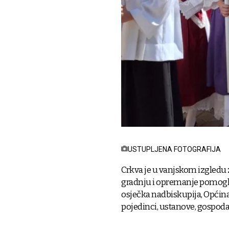
USTUPLJENA FOTOGRAFIJA
Crkva je u vanjskom izgledu z
gradnju i opremanje pomogli
osječka nadbiskupija, Općina 
pojedinci, ustanove, gospodar