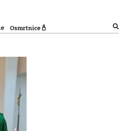
ne
Osmrtnice