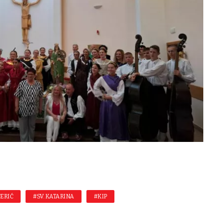
ERIĆ
#SV. KATARINA
#KIP