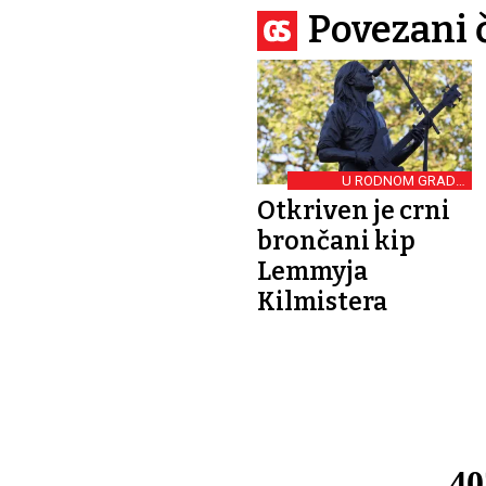
Povezani 
U RODNOM GRADU
SLAVNOG FRONTMENA
Otkriven je crni
brončani kip
Lemmyja
Kilmistera