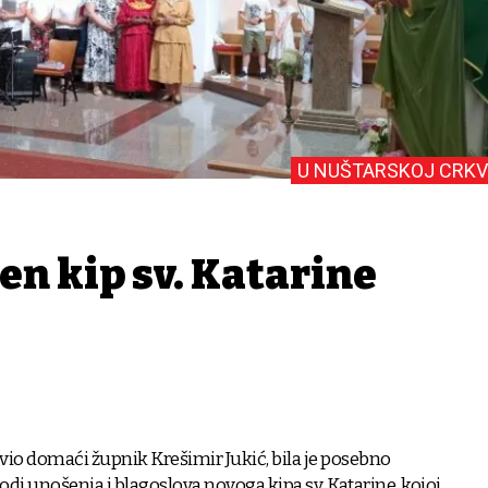
U NUŠTARSKOJ CRKV
en kip sv. Katarine
avio domaći župnik Krešimir Jukić, bila je posebno
igodi unošenja i blagoslova novoga kipa sv. Katarine, kojoj