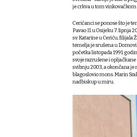
je crkva u tom vinkovačkom
Cerićanci se ponose što je t
Pavao II. u Osijeku 7. lipnja 
sv. Katarine u Ceriću, filijal
temelja je srušena u Domovi
početka listopada 1991. godin
svoje razrušene i opljačkane
svibnju 2003., a okončana je n
blagoslovio mons. Marin Sra
nadbiskup u miru.