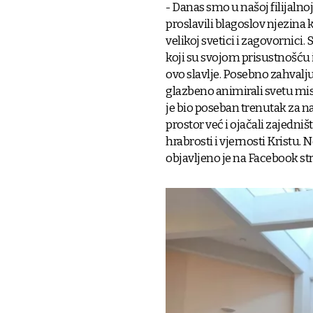
- Danas smo u našoj filijaln
proslavili blagoslov njezina 
velikoj svetici i zagovornici.
koji su svojom prisustnošću
ovo slavlje. Posebno zahval
glazbeno animirali svetu mis
je bio poseban trenutak za 
prostor već i ojačali zajedni
hrabrosti i vjernosti Kristu. 
objavljeno je na Facebook st