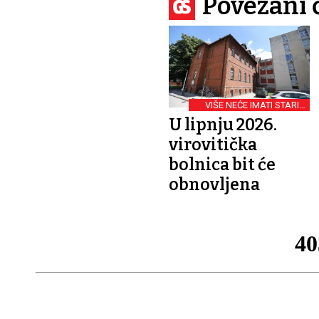
Povezani 
VIŠE NEĆE IMATI STARIH
ZGRADA
U lipnju 2026.
virovitička
bolnica bit će
obnovljena