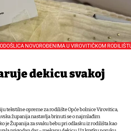
ODOŠLICA NOVOROĐENIMA U VIROVITIČKOM RODILIŠT
aruje dekicu svakoj
u tekstilne opreme za rodilište Opće bolnice Virovitica,
vska županija nastavlja brinuti se o najmlađim
o je Županija za svaku bebu pri odlasku iz rodilišta kao
urala prigodan dar – mekanu dekicu. Uz kratku poruku