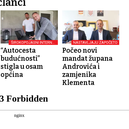
članci
ŠIROKOPOJASNI INTERNET
NASTAVLJAJU ZAPOČETO
U FUNKCIJI
“Autocesta
Počeo novi
budućnosti”
mandat župana
stigla u osam
Androvića i
općina
zamjenika
Klementa