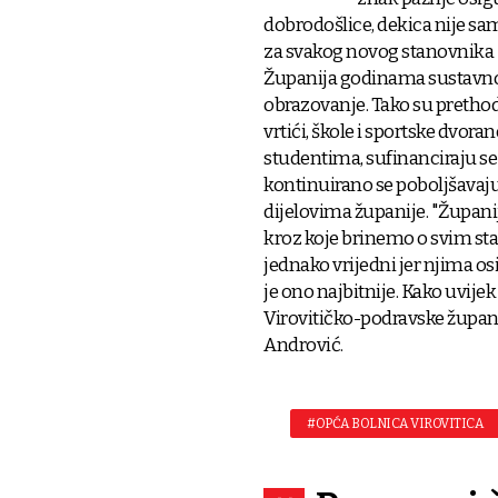
dobrodošlice, dekica nije sa
za svakog novog stanovnika 
Županija godinama sustavno ul
obrazovanje. Tako su prethodn
vrtići, škole i sportske dvora
studentima, sufinanciraju se 
kontinuirano se poboljšavaju 
dijelovima županije. "Župani
kroz koje brinemo o svim stan
jednako vrijedni jer njima os
je ono najbitnije. Kako uvij
Virovitičko-podravske županij
Andrović.
#OPĆA BOLNICA VIROVITICA