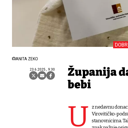
DOBR
ANITA ZEKO
Županija d
23.6.2025., 9:30
bebi
U
z nedavnu donacij
Virovitičko-podra
stanovnicima. Tak
znak pažnje osig