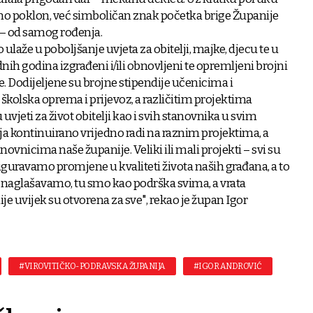
mo poklon, već simboličan znak početka brige Županije
– od samog rođenja.
aže u poboljšanje uvjeta za obitelji, majke, djecu te u
ih godina izgrađeni i/ili obnovljeni te opremljeni brojni
ne. Dodijeljene su brojne stipendije učenicima i
školska oprema i prijevoz, a različitim projektima
uvjeti za život obitelji kao i svih stanovnika u svim
ja kontinuirano vrijedno radi na raznim projektima, a
ovnicima naše županije. Veliki ili mali projekti – svi su
iguravamo promjene u kvaliteti života naših građana, a to
ek naglašavamo, tu smo kao podrška svima, a vrata
e uvijek su otvorena za sve", rekao je župan Igor
#VIROVITIČKO-PODRAVSKA ŽUPANIJA
#IGOR ANDROVIĆ