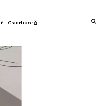
ne
Osmrtnice