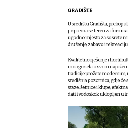
GRADIŠTE
U središtu Gradišta, prekopu
priprema se teren za formiranj
ugodno mjesto za susrete mj
druženje, zabavu i rekreaciju
Kvalitetno rješenje i hortik
mnogo sela u svom najužem c
tradicije prožete modernim, 
središnja pozornica, gdje će 
staze, šetnice i klupe, efektn
dati i vodoskok uklopljen u i