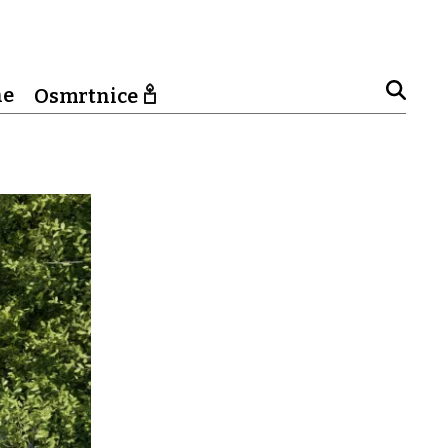
ne
Osmrtnice