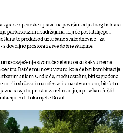
ta zgrade općinske uprave, na površini od jednog hektara
e parka s raznim sadržajima, koji će postati lijepo i
eštana te predah od užurbane svakodnevice - za
 - s dovoljno prostora za sve dobne skupine.
ulturno osvježenje stvorit će zelenu oazu kakvu nema
entru. Dat će mu novu vizuru, koja će biti kombinacija
urbanim stilom. Ondje će, među ostalim, biti sagrađena
se moći održavati manifestacije na otvorenom, bit će tu
a javna rasvjeta, prostor za rekreaciju, a poseban će štih
mitaciju vodotoka rijeke Bosut.