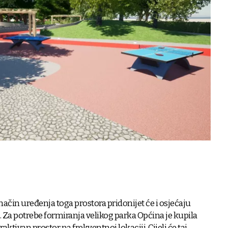
ačin uređenja toga prostora pridonijet će i osjećaju
. Za potrebe formiranja velikog parka Općina je kupila
traktivan prostor na frekventnoj lokaciji. Cijeli će taj