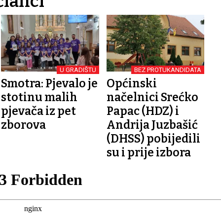
članci
U GRADIŠTU
BEZ PROTUKANDIDATA
Smotra: Pjevalo je
Općinski
stotinu malih
načelnici Srećko
pjevača iz pet
Papac (HDZ) i
zborova
Andrija Juzbašić
(DHSS) pobijedili
su i prije izbora