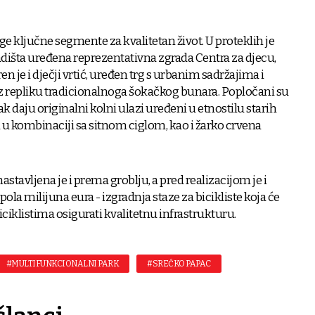
ge ključne segmente za kvalitetan život. U proteklih je
dišta uređena reprezentativna zgrada Centra za djecu,
en je i dječji vrtić, uređen trg s urbanim sadržajima i
z repliku tradicionalnoga šokačkog bunara. Popločani su
 daju originalni kolni ulazi uređeni u etnostilu starih
 u kombinaciji sa sitnom ciglom, kao i žarko crvena
nastavljena je i prema groblju, a pred realizacijom je i
 pola milijuna eura - izgradnja staze za bicikliste koja će
biciklistima osigurati kvalitetnu infrastrukturu.
#MULTIFUNKCIONALNI PARK
#SREĆKO PAPAC