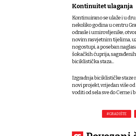
Kontinuitet ulaganja
Kontinuirano se ulaže i u dru
nekoliko godina u centru Gra
odrasle i umirovljenike, otvor
novim rasvjetnim tijelima, u
nogostupi, a poseban naglasak
šokačkih ćuprija, sagrađenih
biciklistička staza...
Izgradnja biciklističke staze 
novi projekt, vrijedan više od
voditi od sela sve do Cerne i 
#GRADIŠTE