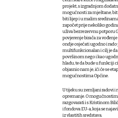
projekt, s izgradnjom dodatni
mogućnosti za mještane, biti
biti lijep i u malim sredinama
započet prije nekoliko godina
uživa bezrezervnu potporu Gr
povjerenje birača za vođenje
ondje osjećati ugodno i rado 
multifunkcionalan i cilj je d
površinom nego i kao ugodn
hladu, te da bude u funkciji c
objasnio nam je, ići će se et
mogućnostima Općine.
U tijeku su zemljani radovi i 
opremanje. O mogućnostima s
razgovarati i s Kristinom Bi
i fondova EU-a, koja se najav
iz vlastitih sredstava.