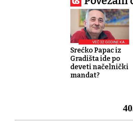
Povezani 
VEĆ 32 GODINE KAO
NAČELNIK
Srećko Papac iz
Gradišta ide po
deveti načelnički
mandat?