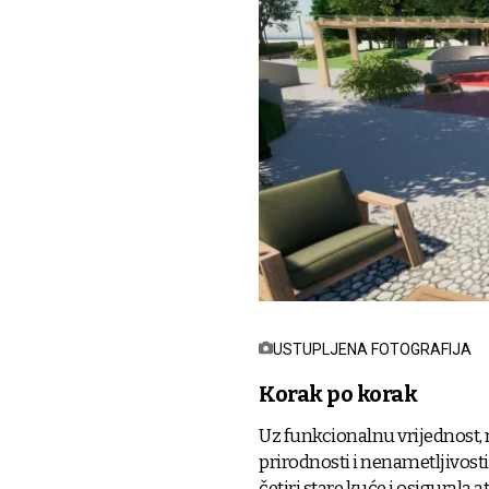
USTUPLJENA FOTOGRAFIJA
Korak po korak
Uz funkcionalnu vrijednost, n
prirodnosti i nenametljivosti
četiri stare kuće i osigurala a