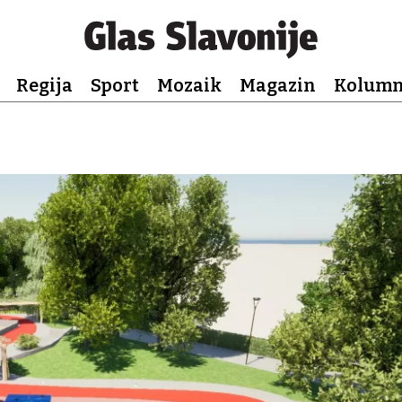
Regija
Sport
Mozaik
Magazin
Kolum