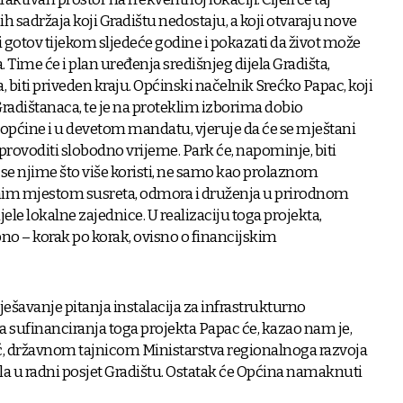
h sadržaja koji Gradištu nedostaju, a koji otvaraju nove
 gotov tijekom sljedeće godine i pokazati da život može
. Time će i plan uređenja središnjeg dijela Gradišta,
, biti priveden kraju. Općinski načelnik Srećko Papac, koji
adištanaca, te je na proteklim izborima dobio
 općine i u devetom mandatu, vjeruje da će se mještani
provoditi slobodno vrijeme. Park će, napominje, biti
a se njime što više koristi, ne samo kao prolaznom
im mjestom susreta, odmora i druženja u prirodnom
ijele lokalne zajednice. U realizaciju toga projekta,
apno – korak po korak, ovisno o financijskim
rješavanje pitanja instalacija za infrastrukturno
ufinanciranja toga projekta Papac će, kazao nam je,
lić, državnom tajnicom Ministarstva regionalnoga razvoja
ila u radni posjet Gradištu. Ostatak će Općina namaknuti