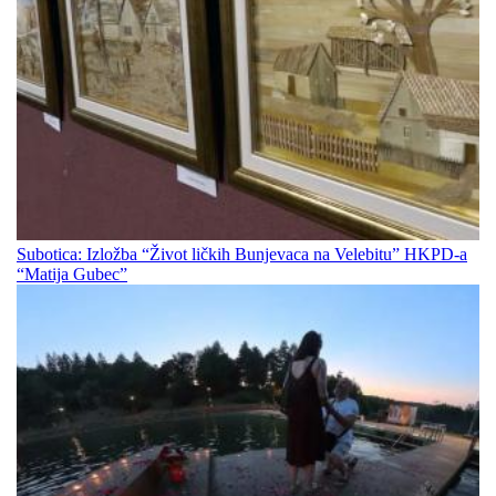
Subotica: Izložba “Život ličkih Bunjevaca na Velebitu” HKPD-a
“Matija Gubec”