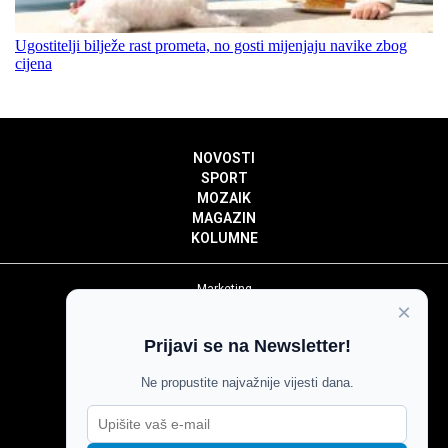
Ugostitelji bilježe rast prometa, no gosti mijenjaju navike zbog
cijena
NOVOSTI
SPORT
MOZAIK
MAGAZIN
KOLUMNE
Marketing
×
Politika privatnosti
Politika kolačića
Prijavi se na Newsletter!
Impressum
Pravila prenošenja sadržaja
Ne propustite najvažnije vijesti dana.
Pravila komentiranja
Agroglas