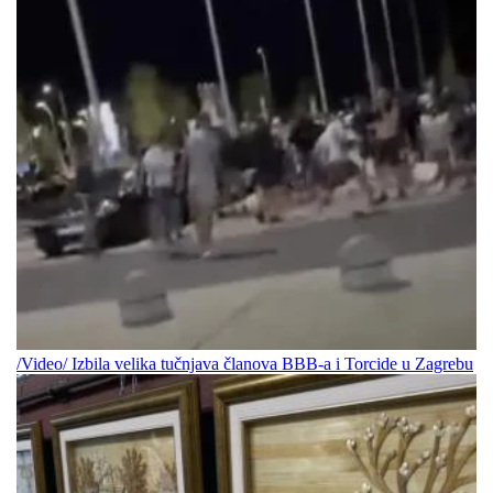
/Video/ Izbila velika tučnjava članova BBB-a i Torcide u Zagrebu