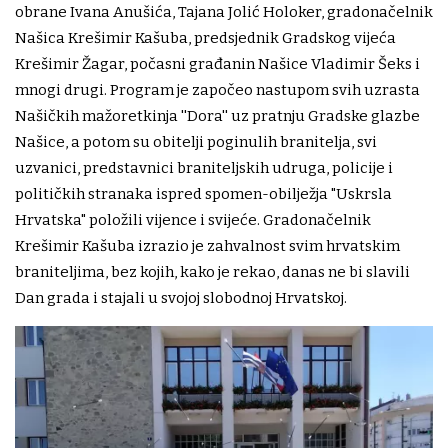
obrane Ivana Anušića, Tajana Jolić Holoker, gradonačelnik
Našica Krešimir Kašuba, predsjednik Gradskog vijeća
Krešimir Žagar, počasni građanin Našice Vladimir Šeks i
mnogi drugi. Program je započeo nastupom svih uzrasta
Našičkih mažoretkinja ''Dora'' uz pratnju Gradske glazbe
Našice, a potom su obitelji poginulih branitelja, svi
uzvanici, predstavnici braniteljskih udruga, policije i
političkih stranaka ispred spomen-obilježja "Uskrsla
Hrvatska" položili vijence i svijeće. Gradonačelnik
Krešimir Kašuba izrazio je zahvalnost svim hrvatskim
braniteljima, bez kojih, kako je rekao, danas ne bi slavili
Dan grada i stajali u svojoj slobodnoj Hrvatskoj.