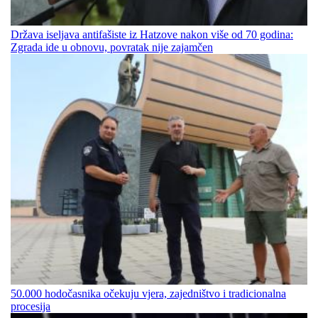
Država iseljava antifašiste iz Hatzove nakon više od 70 godina:
Zgrada ide u obnovu, povratak nije zajamčen
50.000 hodočasnika očekuju vjera, zajedništvo i tradicionalna
procesija