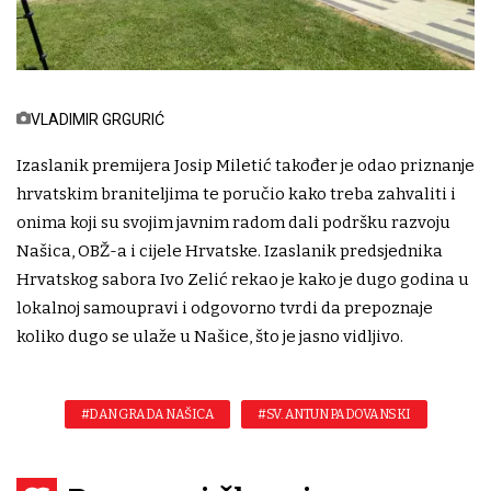
VLADIMIR GRGURIĆ
Izaslanik premijera Josip Miletić također je odao priznanje
hrvatskim braniteljima te poručio kako treba zahvaliti i
onima koji su svojim javnim radom dali podršku razvoju
Našica, OBŽ-a i cijele Hrvatske. Izaslanik predsjednika
Hrvatskog sabora Ivo Zelić rekao je kako je dugo godina u
lokalnoj samoupravi i odgovorno tvrdi da prepoznaje
koliko dugo se ulaže u Našice, što je jasno vidljivo.
#DAN GRADA NAŠICA
#SV. ANTUN PADOVANSKI