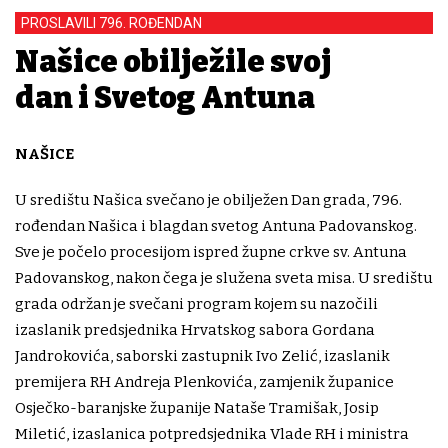
PROSLAVILI 796. ROĐENDAN
Našice obilježile svoj
dan i Svetog Antuna
NAŠICE
U središtu Našica svečano je obilježen Dan grada, 796.
rođendan Našica i blagdan svetog Antuna Padovanskog.
Sve je počelo procesijom ispred župne crkve sv. Antuna
Padovanskog, nakon čega je služena sveta misa. U središtu
grada održan je svečani program kojem su nazočili
izaslanik predsjednika Hrvatskog sabora Gordana
Jandrokovića, saborski zastupnik Ivo Zelić, izaslanik
premijera RH Andreja Plenkovića, zamjenik županice
Osječko-baranjske županije Nataše Tramišak, Josip
Miletić, izaslanica potpredsjednika Vlade RH i ministra