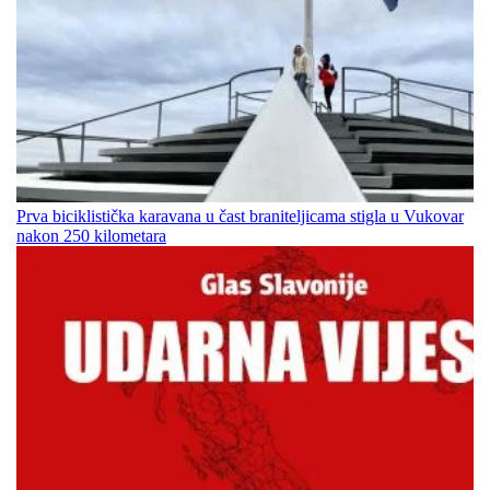
Prva biciklistička karavana u čast braniteljicama stigla u Vukovar
nakon 250 kilometara