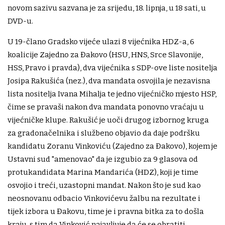
novom sazivu sazvana je za srijedu, 18. lipnja, u 18 sati, u
DVD-u.
U 19-člano Gradsko vijeće ulazi 8 vijećnika HDZ-a, 6
koalicije Zajedno za Đakovo (HSU, HNS, Srce Slavonije,
HSS, Pravo i pravda), dva vijećnika s SDP-ove liste nositelja
Josipa Rakušića (nez.), dva mandata osvojila je nezavisna
lista nositelja Ivana Mihalja te jedno vijećničko mjesto HSP,
čime se pravaši nakon dva mandata ponovno vraćaju u
vijećničke klupe. Rakušić je uoči drugog izbornog kruga
za gradonačelnika i službeno objavio da daje podršku
kandidatu Zoranu Vinkoviću (Zajedno za Đakovo), kojem je
Ustavni sud "amenovao" da je izgubio za 9 glasova od
protukandidata Marina Mandarića (HDZ), koji je time
osvojio i treći, uzastopni mandat. Nakon što je sud kao
neosnovanu odbacio Vinkovićevu žalbu na rezultate i
tijek izbora u Đakovu, time je i pravna bitka za to došla
kraju, s tim da Vinković najavljuje da će se obratiti