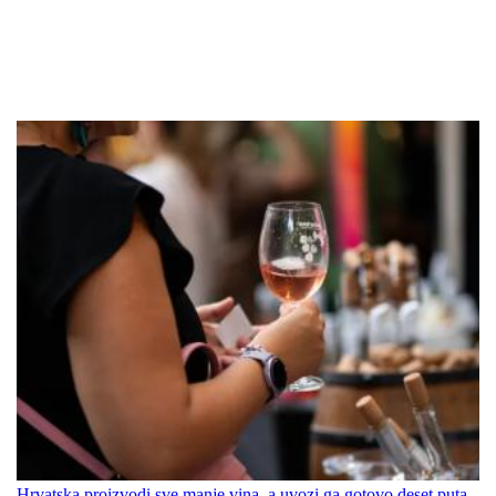
Hrvatska proizvodi sve manje vina, a uvozi ga gotovo deset puta