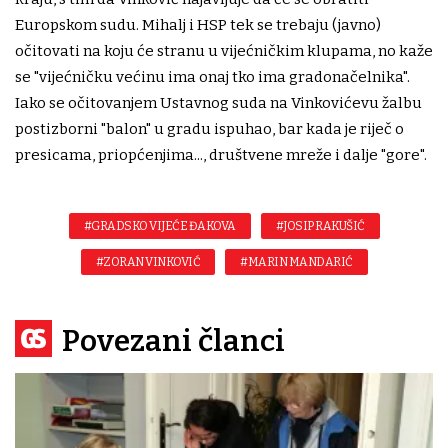
Europskom sudu. Mihalj i HSP tek se trebaju (javno)
očitovati na koju će stranu u vijećničkim klupama, no kaže
se "vijećničku većinu ima onaj tko ima gradonačelnika".
Iako se očitovanjem Ustavnog suda na Vinkovićevu žalbu
postizborni "balon" u gradu ispuhao, bar kada je riječ o
presicama, priopćenjima..., društvene mreže i dalje "gore".
#GRADSKO VIJEĆE ĐAKOVA
#JOSIP RAKUŠIĆ
#ZORAN VINKOVIĆ
#MARIN MANDARIĆ
Povezani članci