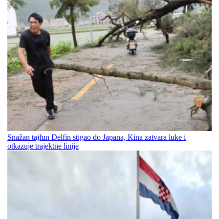
Snažan tajfun Delfin stigao do Japana, Kina zatvara luke i
otkazuje trajektne linije