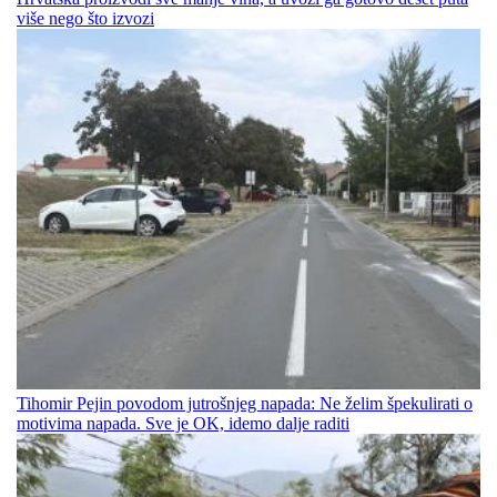
više nego što izvozi
Tihomir Pejin povodom jutrošnjeg napada: Ne želim špekulirati o
motivima napada. Sve je OK, idemo dalje raditi