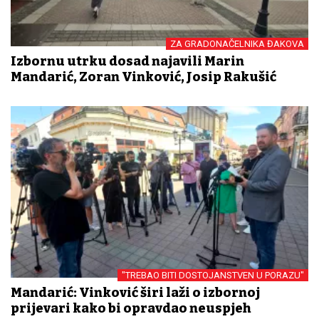
ZA GRADONAČELNIKA ĐAKOVA
Izbornu utrku dosad najavili Marin
Mandarić, Zoran Vinković, Josip Rakušić
"TREBAO BITI DOSTOJANSTVEN U PORAZU"
Mandarić: Vinković širi laži o izbornoj
prijevari kako bi opravdao neuspjeh