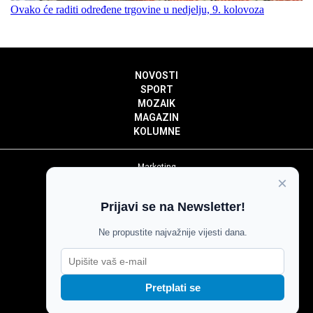
Ovako će raditi određene trgovine u nedjelju, 9. kolovoza
NOVOSTI
SPORT
MOZAIK
MAGAZIN
KOLUMNE
Marketing
×
Politika privatnosti
Politika kolačića
Prijavi se na Newsletter!
Impressum
Pravila prenošenja sadržaja
Ne propustite najvažnije vijesti dana.
Pravila komentiranja
Agroglas
Pretplati se
Copyright © Glas Slavonije 2024.