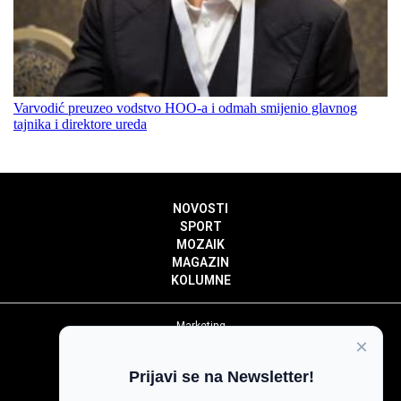
Varvodić preuzeo vodstvo HOO-a i odmah smijenio glavnog
tajnika i direktore ureda
NOVOSTI
SPORT
MOZAIK
MAGAZIN
KOLUMNE
Marketing
×
Politika privatnosti
Politika kolačića
Prijavi se na Newsletter!
Impressum
Pravila prenošenja sadržaja