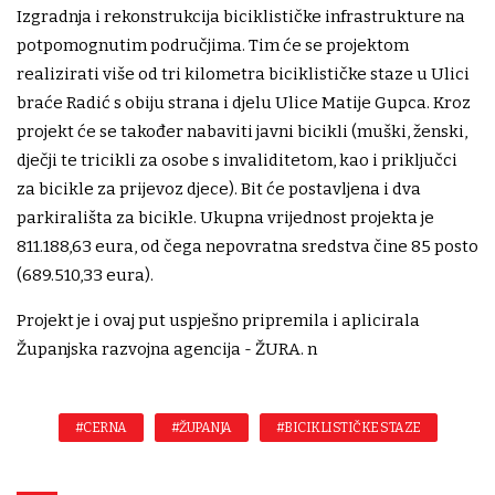
Izgradnja i rekonstrukcija biciklističke infrastrukture na
potpomognutim područjima. Tim će se projektom
realizirati više od tri kilometra biciklističke staze u Ulici
braće Radić s obiju strana i djelu Ulice Matije Gupca. Kroz
projekt će se također nabaviti javni bicikli (muški, ženski,
dječji te tricikli za osobe s invaliditetom, kao i priključci
za bicikle za prijevoz djece). Bit će postavljena i dva
parkirališta za bicikle. Ukupna vrijednost projekta je
811.188,63 eura, od čega nepovratna sredstva čine 85 posto
(689.510,33 eura).
Projekt je i ovaj put uspješno pripremila i aplicirala
Županjska razvojna agencija - ŽURA. n
#CERNA
#ŽUPANJA
#BICIKLISTIČKE STAZE