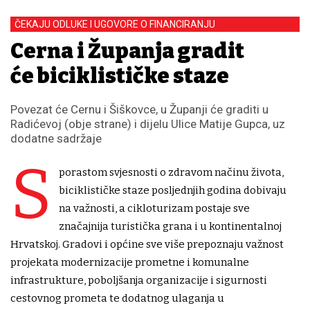
ČEKAJU ODLUKE I UGOVORE O FINANCIRANJU
Cerna i Županja gradit
će biciklističke staze
Povezat će Cernu i Šiškovce, u Županji će graditi u
Radićevoj (obje strane) i dijelu Ulice Matije Gupca, uz
dodatne sadržaje
S
porastom svjesnosti o zdravom načinu života,
biciklističke staze posljednjih godina dobivaju
na važnosti, a cikloturizam postaje sve
značajnija turistička grana i u kontinentalnoj
Hrvatskoj. Gradovi i općine sve više prepoznaju važnost
projekata modernizacije prometne i komunalne
infrastrukture, poboljšanja organizacije i sigurnosti
cestovnog prometa te dodatnog ulaganja u