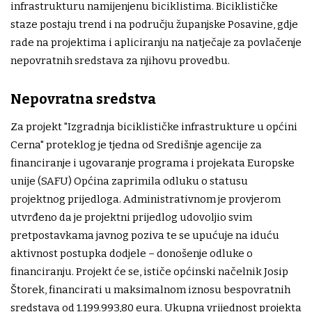
infrastrukturu namijenjenu biciklistima. Biciklističke
staze postaju trend i na području županjske Posavine, gdje
rade na projektima i apliciranju na natječaje za povlačenje
nepovratnih sredstava za njihovu provedbu.
Nepovratna sredstva
Za projekt "Izgradnja biciklističke infrastrukture u općini
Cerna" proteklog je tjedna od Središnje agencije za
financiranje i ugovaranje programa i projekata Europske
unije (SAFU) Općina zaprimila odluku o statusu
projektnog prijedloga. Administrativnom je provjerom
utvrđeno da je projektni prijedlog udovoljio svim
pretpostavkama javnog poziva te se upućuje na iduću
aktivnost postupka dodjele – donošenje odluke o
financiranju. Projekt će se, ističe općinski načelnik Josip
Štorek, financirati u maksimalnom iznosu bespovratnih
sredstava od 1.199.993,80 eura. Ukupna vrijednost projekta