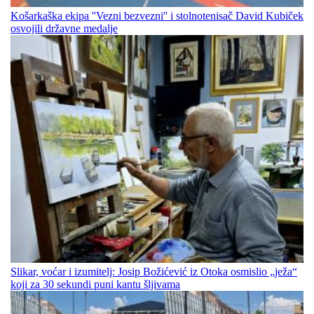
Košarkaška ekipa ''Vezni bezvezni'' i stolnotenisač David Kubiček
osvojili državne medalje
Slikar, voćar i izumitelj: Josip Božićević iz Otoka osmislio „ježa“
koji za 30 sekundi puni kantu šljivama