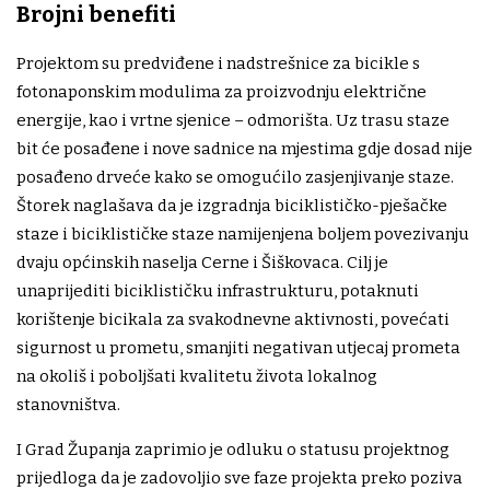
Brojni benefiti
Projektom su predviđene i nadstrešnice za bicikle s
fotonaponskim modulima za proizvodnju električne
energije, kao i vrtne sjenice – odmorišta. Uz trasu staze
bit će posađene i nove sadnice na mjestima gdje dosad nije
posađeno drveće kako se omogućilo zasjenjivanje staze.
Štorek naglašava da je izgradnja biciklističko-pješačke
staze i biciklističke staze namijenjena boljem povezivanju
dvaju općinskih naselja Cerne i Šiškovaca. Cilj je
unaprijediti biciklističku infrastrukturu, potaknuti
korištenje bicikala za svakodnevne aktivnosti, povećati
sigurnost u prometu, smanjiti negativan utjecaj prometa
na okoliš i poboljšati kvalitetu života lokalnog
stanovništva.
I Grad Županja zaprimio je odluku o statusu projektnog
prijedloga da je zadovoljio sve faze projekta preko poziva