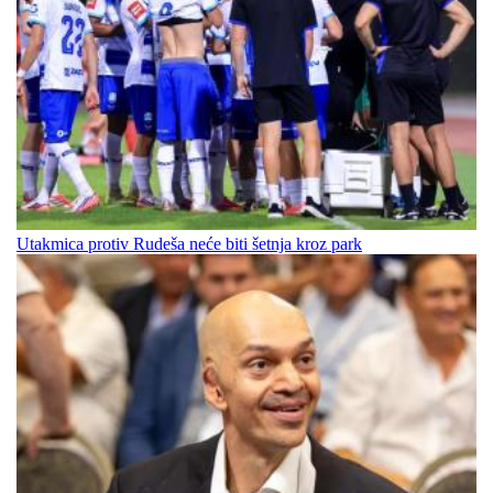
Utakmica protiv Rudeša neće biti šetnja kroz park