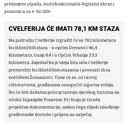
prešanjem otpada, multifunkcionalni digitalni ekran i
punionica za e-bicikle.
CVELFERIJA ĆE IMATI 78,1 KM STAZA
Na području Cvelferije izgradit će se 78,1 kilometara
biciklističkih staza - u općini Drenovci 46,4
kilometara, Gunji 8,4 i u Općini Vrbanja 23,3
kilometra. Zajednička je ideja bila sela Cvelferije
premrežiti biciklističkim stazama i povezati ih sa
svetištem Šumanovci. Time će se, uz razvoj
cikloturizma, građanima omogućiti sigurna vožnja,
što će biti dodatan poticaj razvoju vjerskog turizma na
istoku županjske Posavine. Pri kraju je izrada
projektne dokumentacije, nakon čega slijedi ishođenje
građevinske dozvole i prijava na natječaj.