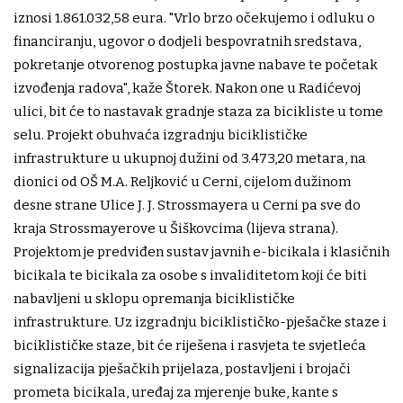
iznosi 1.861.032,58 eura. "Vrlo brzo očekujemo i odluku o
financiranju, ugovor o dodjeli bespovratnih sredstava,
pokretanje otvorenog postupka javne nabave te početak
izvođenja radova", kaže Štorek. Nakon one u Radićevoj
ulici, bit će to nastavak gradnje staza za bicikliste u tome
selu. Projekt obuhvaća izgradnju biciklističke
infrastrukture u ukupnoj dužini od 3.473,20 metara, na
dionici od OŠ M.A. Reljković u Cerni, cijelom dužinom
desne strane Ulice J. J. Strossmayera u Cerni pa sve do
kraja Strossmayerove u Šiškovcima (lijeva strana).
Projektom je predviđen sustav javnih e-bicikala i klasičnih
bicikala te bicikala za osobe s invaliditetom koji će biti
nabavljeni u sklopu opremanja biciklističke
infrastrukture. Uz izgradnju biciklističko-pješačke staze i
biciklističke staze, bit će riješena i rasvjeta te svjetleća
signalizacija pješačkih prijelaza, postavljeni i brojači
prometa bicikala, uređaj za mjerenje buke, kante s