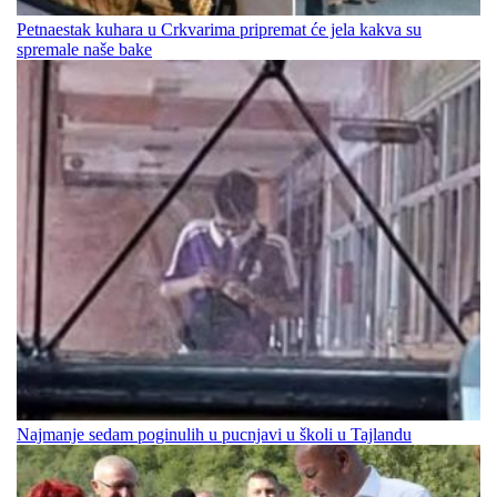
Petnaestak kuhara u Crkvarima pripremat će jela kakva su
spremale naše bake
Najmanje sedam poginulih u pucnjavi u školi u Tajlandu