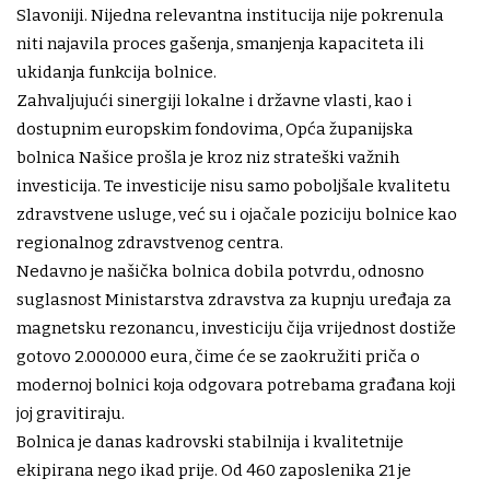
Slavoniji. Nijedna relevantna institucija nije pokrenula
niti najavila proces gašenja, smanjenja kapaciteta ili
ukidanja funkcija bolnice.
Zahvaljujući sinergiji lokalne i državne vlasti, kao i
dostupnim europskim fondovima, Opća županijska
bolnica Našice prošla je kroz niz strateški važnih
investicija. Te investicije nisu samo poboljšale kvalitetu
zdravstvene usluge, već su i ojačale poziciju bolnice kao
regionalnog zdravstvenog centra.
Nedavno je našička bolnica dobila potvrdu, odnosno
suglasnost Ministarstva zdravstva za kupnju uređaja za
magnetsku rezonancu, investiciju čija vrijednost dostiže
gotovo 2.000.000 eura, čime će se zaokružiti priča o
modernoj bolnici koja odgovara potrebama građana koji
joj gravitiraju.
Bolnica je danas kadrovski stabilnija i kvalitetnije
ekipirana nego ikad prije. Od 460 zaposlenika 21 je