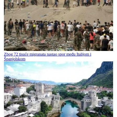
Zbog 72 tisuće migranata nastao spor među Italijom i
Španjolskom