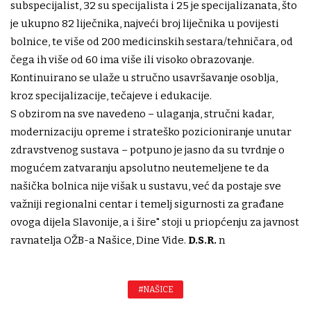
subspecijalist, 32 su specijalista i 25 je specijalizanata, što
je ukupno 82 liječnika, najveći broj liječnika u povijesti
bolnice, te više od 200 medicinskih sestara/tehničara, od
čega ih više od 60 ima više ili visoko obrazovanje.
Kontinuirano se ulaže u stručno usavršavanje osoblja,
kroz specijalizacije, tečajeve i edukacije.
S obzirom na sve navedeno – ulaganja, stručni kadar,
modernizaciju opreme i strateško pozicioniranje unutar
zdravstvenog sustava – potpuno je jasno da su tvrdnje o
mogućem zatvaranju apsolutno neutemeljene te da
našička bolnica nije višak u sustavu, već da postaje sve
važniji regionalni centar i temelj sigurnosti za građane
ovoga dijela Slavonije, a i šire" stoji u priopćenju za javnost
ravnatelja OŽB-a Našice, Dine Vide.
D.S.R.
n
#NAŠICE