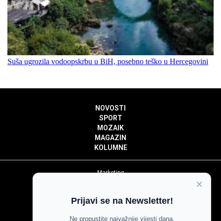
Suša ugrozila vodoopskrbu u BiH, posebno teško u Hercegovini
NOVOSTI
SPORT
MOZAIK
MAGAZIN
KOLUMNE
Marketing
×
Politika privatnosti
Politika kolačića
Prijavi se na Newsletter!
Impressum
Pravila prenošenja sadržaja
Ne propustite najvažnije vijesti dana.