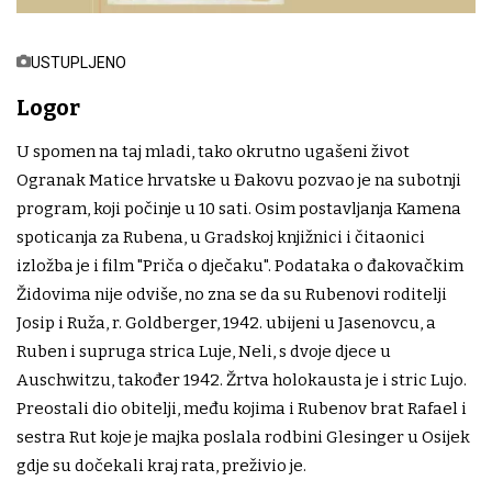
USTUPLJENO
Logor
U spomen na taj mladi, tako okrutno ugašeni život
Ogranak Matice hrvatske u Đakovu pozvao je na subotnji
program, koji počinje u 10 sati. Osim postavljanja Kamena
spoticanja za Rubena, u Gradskoj knjižnici i čitaonici
izložba je i film "Priča o dječaku". Podataka o đakovačkim
Židovima nije odviše, no zna se da su Rubenovi roditelji
Josip i Ruža, r. Goldberger, 1942. ubijeni u Jasenovcu, a
Ruben i supruga strica Luje, Neli, s dvoje djece u
Auschwitzu, također 1942. Žrtva holokausta je i stric Lujo.
Preostali dio obitelji, među kojima i Rubenov brat Rafael i
sestra Rut koje je majka poslala rodbini Glesinger u Osijek
gdje su dočekali kraj rata, preživio je.