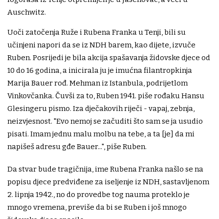
Auschwitz.
Uoči zatočenja Ruže i Rubena Franka u Tenji, bili su
učinjeni napori da se iz NDH barem, kao dijete, izvuče
Ruben. Posrijedi je bila akcija spašavanja židovske djece od
10 do 16 godina, a inicirala ju je imućna filantropkinja
Marija Bauer rođ. Mehman iz Istanbula, podrijetlom
Vinkovčanka. Čuvši za to, Ruben 1941. piše rođaku Hansu
Glesingeru pismo. Iza dječakovih riječi - vapaj, zebnja,
neizvjesnost. "Evo nemoj se začuditi što sam se ja usudio
pisati. Imam jednu malu molbu na tebe, a ta [je] da mi
napišeš adresu gđe Bauer...", piše Ruben.
Da stvar bude tragičnija, ime Rubena Franka našlo se na
popisu djece predviđene za iseljenje iz NDH, sastavljenom
2. lipnja 1942., no do provedbe tog nauma proteklo je
mnogo vremena, previše da bi se Ruben i još mnogo