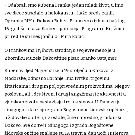
- Odabrali smo Rubena Franka, jedan mladi život, u ime
sve djece stradale u holokaustu - kaže predsjednik
Ogranka MH u Đakovu Robert Francem o izboru baš tog
16-godišnjaka za Kamen spoticanja. Program u Knjižnici
priredile su Ines Jančula i Mira Racić.
O Frankovima i njihovu stradanju svojevremeno je u
Zborniku Muzeja Đakovštine pisao Branko Ostajmer.
Rubenov djed Mayer stiže u 19. stoljeću u Đakovo iz
Mađarske, odnosno Baranje. Ima tvrtku, trgovinu
žitaricama i drugim poljoprivrednim proizvodima. Njegov
poslovni, ali i društveni i drugi angažman te aktivnosti u
vjerskom životu nastavljaju trojica sinova. U Đakovu je
sinagoga, tik uz nju zgrada Bogoštovne židovske općine...,
a židovske obitelji, uz ostale, čine napredno, građansko
Đakovo. Sve do 1941. Sinagoga i zgrada Bogoštovne
židovske općine spaljene su 19. travnja, dan uoči Hitlerova