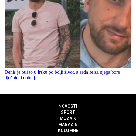
Denis je otišao u Irsku po bolji život, a sada se za njega bore
liječnici i obitelj
NOVOSTI
SPORT
MOZAIK
MAGAZIN
KOLUMNE