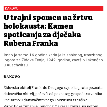
ĐAKOVO
U trajni spomen na žrtvu
holokausta: Kamen
spoticanja za dječaka
Rubena Franka
Imao je samo 16 godina kada je iz sabirnog, tranzitnog
logora za Židove Tenja, 1942. godine, završio i skončao
u Auschwitzu
ĐAKOVO
Židovska obitelj Frank, do Drugoga svjetskog rata poznata
đakovačka obitelj, počevši od poznatog gospodarstvenika
i ne samo u đakovačkim nego i okvirima tadašnje
Virovitičke županije imućnog Mayera Franka, pa potom