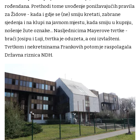
rođendana. Prethodi tome uvođenje ponižavajućih pravila
za Židove - kada i gdje se (ne) smiju kretati, zabrane
sjedenja i na klupi na javnom mjestu, kada smiju u kupnju,
nošenje žute oznake... Nasljednicima Mayerove tvrtke -
braći Josipu i Luji, tvrtka je oduzeta, a oni izvlašteni.
Tvrtkom i nekretninama Frankovih potom je raspolagala
Državna riznica NDH.