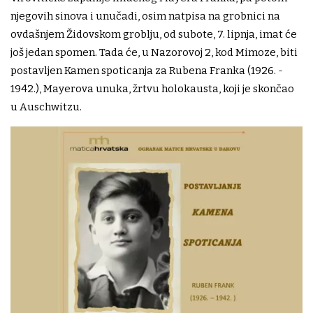
njegovih sinova i unučadi, osim natpisa na grobnici na
ovdašnjem Židovskom groblju, od subote, 7. lipnja, imat će
još jedan spomen. Tada će, u Nazorovoj 2, kod Mimoze, biti
postavljen Kamen spoticanja za Rubena Franka (1926. -
1942.), Mayerova unuka, žrtvu holokausta, koji je skončao
u Auschwitzu.