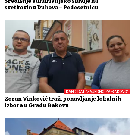
Središnje euharistijsko slavlje na
svetkovinu Duhova – Pedesetnicu
KANDIDAT "ZAJEDNO ZA ĐAKOVO"
Zoran Vinković traži ponavljanje lokalnih
izbora u Gradu Đakovu