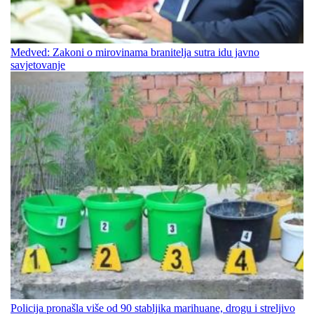
Medved: Zakoni o mirovinama branitelja sutra idu javno
savjetovanje
Policija pronašla više od 90 stabljika marihuane, drogu i streljivo