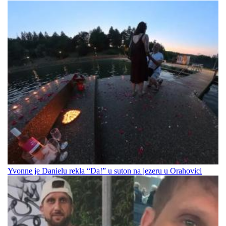
Yvonne je Danielu rekla “Da!” u suton na jezeru u Orahovici