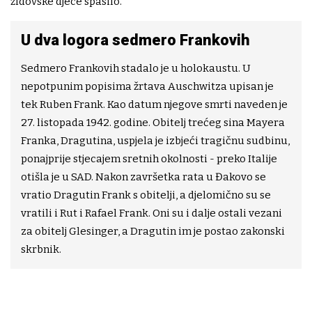
židovske djece spasilo.
U dva logora sedmero Frankovih
Sedmero Frankovih stadalo je u holokaustu. U
nepotpunim popisima žrtava Auschwitza upisan je
tek Ruben Frank. Kao datum njegove smrti naveden je
27. listopada 1942. godine. Obitelj trećeg sina Mayera
Franka, Dragutina, uspjela je izbjeći tragičnu sudbinu,
ponajprije stjecajem sretnih okolnosti - preko Italije
otišla je u SAD. Nakon završetka rata u Đakovo se
vratio Dragutin Frank s obitelji, a djelomično su se
vratili i Rut i Rafael Frank. Oni su i dalje ostali vezani
za obitelj Glesinger, a Dragutin im je postao zakonski
skrbnik.