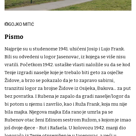
GOJKO MITIĆ
Pismo
Najprije su u studenome 1941. uhićeni Josip i Lujo Frank.
Bili su odvedeni u logor Jasenovac, iz kojega se više nisu
vratili. Početkom 1942. ustaške vlasti naložile su da se kod
Tenje izgradi naselje koje je trebalo biti geto za osječke
Židove, a brzo se pokazalo da je to zapravo sabirni,
tranzitni logor za brojne Židove iz Osijeka, Đakova... za put
bez povratka. I Rubena je zapalo da gradi naselje/logor da
bi potom u njemu i završio, kao i Ruža Frank, koja mu nije
bila majka. Njegova majka Eda rano je umrla pa se
Rubenov otac ženi Edinom sestrom Ružom, s kojom je imao
još dvoje djece - Rut i Rafaela. U kolovozu 1942. manji dio
logoraša iz Tenje otpremljen je u Jasenovac, a veći u