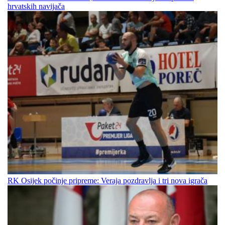
hrvatskih navijača
RK Osijek počinje pripreme: Veraja pozdravlja i tri nova igrača