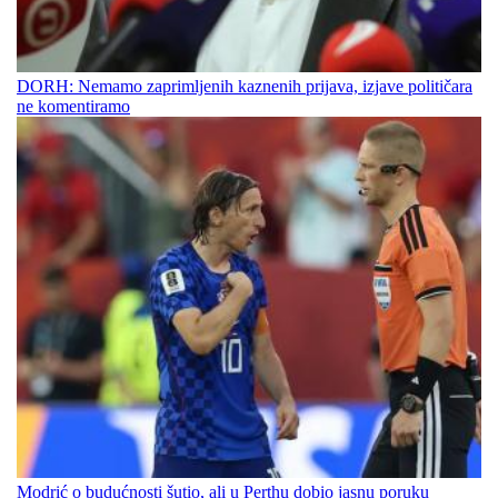
DORH: Nemamo zaprimljenih kaznenih prijava, izjave političara
ne komentiramo
Modrić o budućnosti šutio, ali u Perthu dobio jasnu poruku