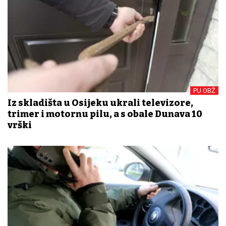
PU OBŽ
Iz skladišta u Osijeku ukrali televizore,
trimer i motornu pilu, a s obale Dunava 10
vrški