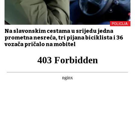
POLICIJA:
Na slavonskim cestama u srijedu jedna
prometna nesreća, tri pijana biciklista i 36
vozača pričalo na mobitel