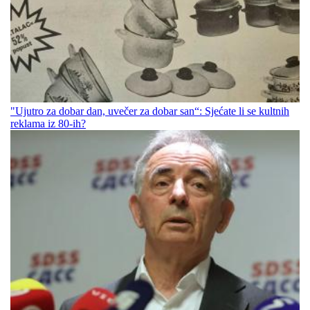
"Ujutro za dobar dan, uvečer za dobar san“: Sjećate li se kultnih
reklama iz 80-ih?