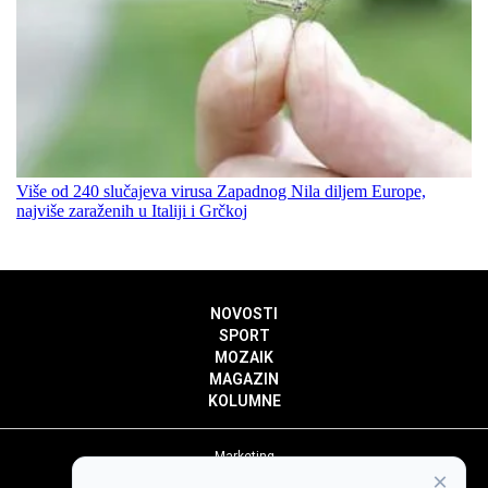
Više od 240 slučajeva virusa Zapadnog Nila diljem Europe,
najviše zaraženih u Italiji i Grčkoj
NOVOSTI
SPORT
MOZAIK
MAGAZIN
KOLUMNE
Marketing
×
Politika privatnosti