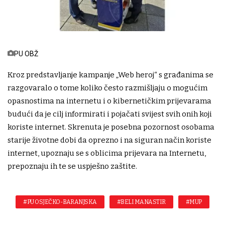
PU OBŽ
Kroz predstavljanje kampanje „Web heroj“ s građanima se
razgovaralo o tome koliko često razmišljaju o mogućim
opasnostima na internetu i o kibernetičkim prijevarama
budući da je cilj informirati i pojačati svijest svih onih koji
koriste internet. Skrenuta je posebna pozornost osobama
starije životne dobi da oprezno i na siguran način koriste
internet, upoznaju se s oblicima prijevara na Internetu,
prepoznaju ih te se uspješno zaštite.
#PU OSJEČKO-BARANJSKA
#BELI MANASTIR
#MUP