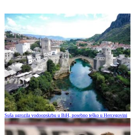
Suša ugrozila vodoopskrbu u BiH, posebno teško u Hercegovini