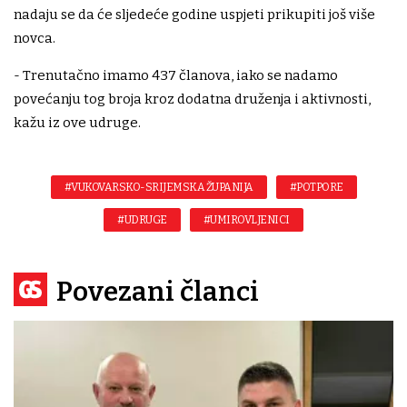
nadaju se da će sljedeće godine uspjeti prikupiti još više
novca.
- Trenutačno imamo 437 članova, iako se nadamo
povećanju tog broja kroz dodatna druženja i aktivnosti,
kažu iz ove udruge.
#VUKOVARSKO-SRIJEMSKA ŽUPANIJA
#POTPORE
#UDRUGE
#UMIROVLJENICI
Povezani članci