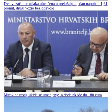
Dva vozača teretnjaka uhvaćena u prekršaju - jedan napuhao 1,61
promil, drugi vozio bez dozvole
Mirovine rastu, ukida se umanjenje, a dodatak ide do 180 eura