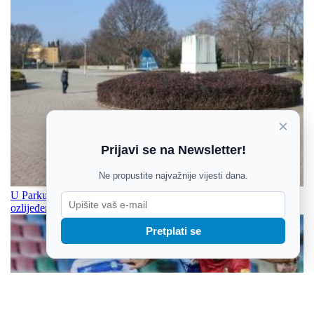
×
Prijavi se na Newsletter!
Ne propustite najvažnije vijesti dana.
U Parku kralja Držislava u Osijeku danas popodne pronađen
ozlijeđeni muškarac
Pretplati se