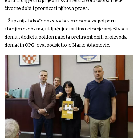
eura, a cilj je unaprijediti kvalitetu života osoba treće
životne dobi i promicati njihova prava.
- Županija također nastavlja s mjerama za potporu
starijim osobama, uključujući sufinanciranje smještaja u
domu i dodjelu poklon paketa prehrambenih proizvoda
domaćih OPG-ova, podsjetio je Mario Adamović.