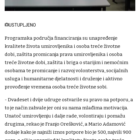
USTUPLJENO
Programska područja financiranja su unapređenje
kvalitete života umirovljenika i osoba treće životne
dobi, zaštita promicanja prava umirovljenika i osoba
treće životne dobi, zaštita i briga o starijim i nemoćnim
osobama te promicanje i razvoj volonterstva, socijalnih
usluga i humanitarne djelatnosti i druženje i aktivno
provođenje vremena osoba treće životne sobi.
- Dvadeset i dvije udruge ostvarile su pravo na potporu, a
to je način zahvale jer oni su nama mlađima motivacija.
Unatoč umirovljenju i dalje rade, volontiraju i pomažu
drugima, rekao je Franjo Orešković, a Mario Adamović
dodaje kako je najniži iznos potpore bio je 500, najviši 900