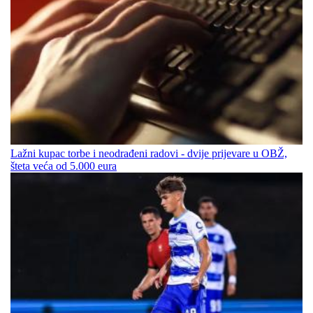
Lažni kupac torbe i neodrađeni radovi - dvije prijevare u OBŽ,
šteta veća od 5.000 eura