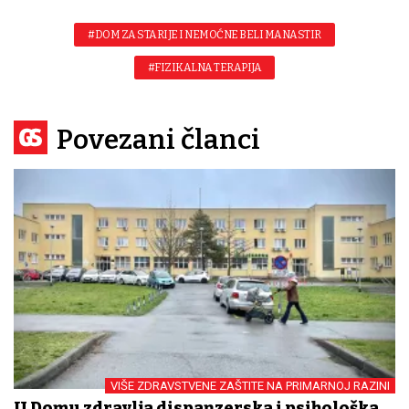
#DOM ZA STARIJE I NEMOĆNE BELI MANASTIR
#FIZIKALNA TERAPIJA
Povezani članci
VIŠE ZDRAVSTVENE ZAŠTITE NA PRIMARNOJ RAZINI
U Domu zdravlja dispanzerska i psihološka