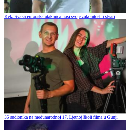
Kek: Svaka europska utakmica nosi svoje zakonitosti i stvari
35 sudionika na međunarodnoj 17. Ljetnoj školi filma u Gunji