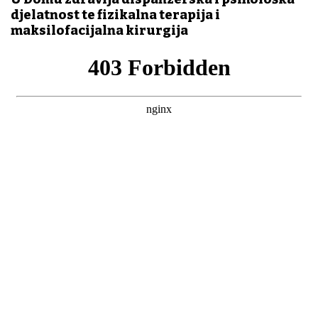
djelatnost te fizikalna terapija i
maksilofacijalna kirurgija