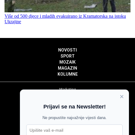
Više od 500 djece i mladih evakuirano iz Kramatorska na istoku
Ukrajine
NOVOSTI
SPORT
MOZAIK
MAGAZIN
KOLUMNE
Marketing
×
Politika privatnosti
Politika kolačića
Prijavi se na Newsletter!
Impressum
Pravila prenošenja sadržaja
Ne propustite najvažnije vijesti dana.
Pravila komentiranja
Agroglas