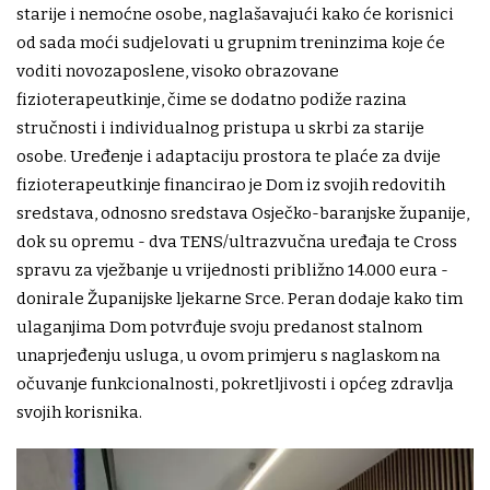
starije i nemoćne osobe, naglašavajući kako će korisnici
od sada moći sudjelovati u grupnim treninzima koje će
voditi novozaposlene, visoko obrazovane
fizioterapeutkinje, čime se dodatno podiže razina
stručnosti i individualnog pristupa u skrbi za starije
osobe. Uređenje i adaptaciju prostora te plaće za dvije
fizioterapeutkinje financirao je Dom iz svojih redovitih
sredstava, odnosno sredstava Osječko-baranjske županije,
dok su opremu - dva TENS/ultrazvučna uređaja te Cross
spravu za vježbanje u vrijednosti približno 14.000 eura -
donirale Županijske ljekarne Srce. Peran dodaje kako tim
ulaganjima Dom potvrđuje svoju predanost stalnom
unaprjeđenju usluga, u ovom primjeru s naglaskom na
očuvanje funkcionalnosti, pokretljivosti i općeg zdravlja
svojih korisnika.