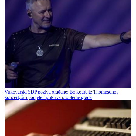
Vukovarski SDP poziva građane: Bojkotirajte Thompsonov
koncert, širi podjele i prikriva probleme grada