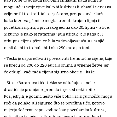
kao što se to događa kod onih glinastih, kada ljudi ne
mogu ući u svoje njive kako bi kultivirali, obavili sjetvu na
vrijeme ili tretirali. Iako je još rano, pretpostavke kažu
kako bi žetva pšenice mogla krenuti krajem lipnja ili
početkom srpnja, a pivarskog ječma oko 20. lipnja - ističe.
Sigurno je kako bi ratarima ‘’pun užitak’’ bio kada bi i
otkupna cijena pšenice bila zadovoljavajuća, a Pranjić
misli da bi to trebala biti oko 250 eura po toni.
- Teško je uspoređivati i povezivati trenutačne cijene, koje
se kreću od 200 do 220 eura, s onima u vrijeme žetve, jer
će otkupljivači tada cijenu sigurno oboriti - kaže.
- Što se Baranjaca tiče, teško se odlučuju za neke
drastičnije promjene, premda ih je kod nekih bilo.
Posljednjih je godina nešto više boba i sa sigurnošću mogu
reći da polako, ali sigurno, što se površina tiče, gotovo
mijenja šećernu repu. Vodi se kao povrtlarska kultura,
poticaji su izdašniji, otkup je redovan i siguran, kao i