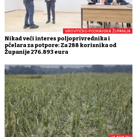
VIROVITIČKO-PODRAVSKA ŽUPANIJA
Nikad veći interes poljoprivrednika i
pčelara za potpore: Za 288 korisnika od
Županije 276.893 eura