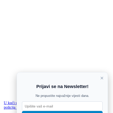
×
Prijavi se na Newsletter!
Ne propustite najvažnije vijesti dana.
U kući u Slavonskom Brodu pronađeno tijelo 71-godišnjaka,
policija uhitila osobu povezanu sa smrću