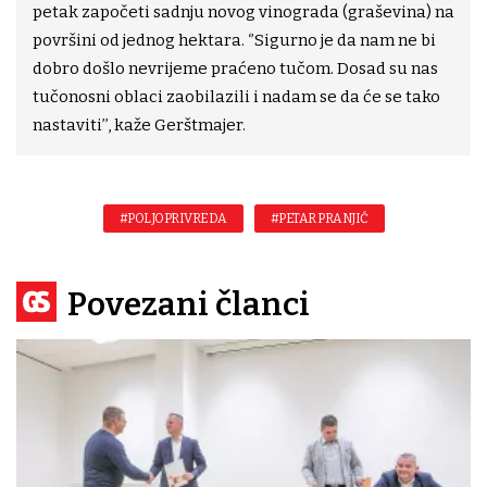
petak započeti sadnju novog vinograda (graševina) na
površini od jednog hektara. ‘’Sigurno je da nam ne bi
dobro došlo nevrijeme praćeno tučom. Dosad su nas
tučonosni oblaci zaobilazili i nadam se da će se tako
nastaviti’’, kaže Gerštmajer.
#POLJOPRIVREDA
#PETAR PRANJIĆ
Povezani članci