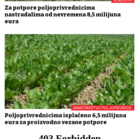
VLADA RH
Za potpore poljoprivrednicima
nastradalima od nevremena 8,5 milijuna
eura
MINISTARSTVO POLJOPRIVREDE:
Poljoprivrednicima isplaćeno 6,5 milijuna
eura za proizvodno vezane potpore