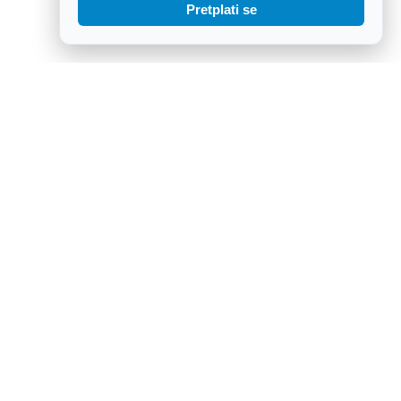
Pretplati se
Bivši SDP-ov ministar Vidović postao Plenkovićev savjetnik: „Da
sam se htio prodavati, prodao bih se 90-ih“