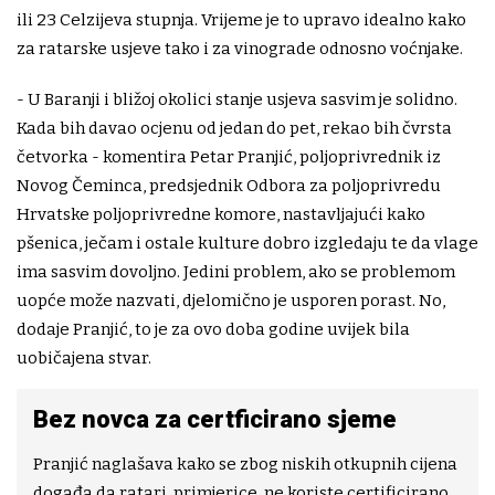
ili 23 Celzijeva stupnja. Vrijeme je to upravo idealno kako
za ratarske usjeve tako i za vinograde odnosno voćnjake.
- U Baranji i bližoj okolici stanje usjeva sasvim je solidno.
Kada bih davao ocjenu od jedan do pet, rekao bih čvrsta
četvorka - komentira Petar Pranjić, poljoprivrednik iz
Novog Čeminca, predsjednik Odbora za poljoprivredu
Hrvatske poljoprivredne komore, nastavljajući kako
pšenica, ječam i ostale kulture dobro izgledaju te da vlage
ima sasvim dovoljno. Jedini problem, ako se problemom
uopće može nazvati, djelomično je usporen porast. No,
dodaje Pranjić, to je za ovo doba godine uvijek bila
uobičajena stvar.
Bez novca za certficirano sjeme
Pranjić naglašava kako se zbog niskih otkupnih cijena
događa da ratari, primjerice, ne koriste certificirano