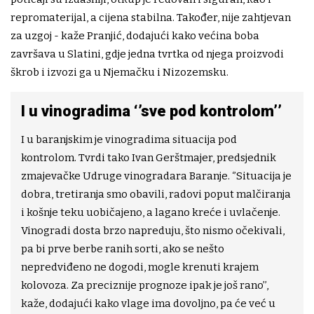
repromaterijal, a cijena stabilna. Također, nije zahtjevan
za uzgoj - kaže Pranjić, dodajući kako većina boba
završava u Slatini, gdje jedna tvrtka od njega proizvodi
škrob i izvozi ga u Njemačku i Nizozemsku.
I u vinogradima ‘’sve pod kontrolom’’
I u baranjskim je vinogradima situacija pod
kontrolom. Tvrdi tako Ivan Gerštmajer, predsjednik
zmajevačke Udruge vinogradara Baranje. ‘’Situacija je
dobra, tretiranja smo obavili, radovi poput malčiranja
i košnje teku uobičajeno, a lagano kreće i uvlačenje.
Vinogradi dosta brzo napreduju, što nismo očekivali,
pa bi prve berbe ranih sorti, ako se nešto
nepredviđeno ne dogodi, mogle krenuti krajem
kolovoza. Za preciznije prognoze ipak je još rano’’,
kaže, dodajući kako vlage ima dovoljno, pa će već u