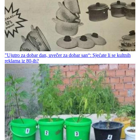
"Ujutro za dobar dan, uvečer za dobar san“: Sjećate li se kultnih
reklama iz 80-ih?