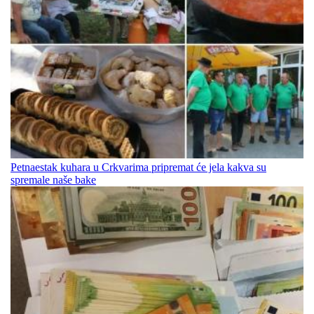
Petnaestak kuhara u Crkvarima pripremat će jela kakva su
spremale naše bake