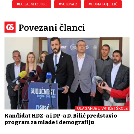
#LOKALNI IZBORI
#VUKOVAR
#DOMAGOJ BILIĆ
Povezani članci
ULAGANJE U VRTIĆE I ŠKOLE
Kandidat HDZ-a i DP-a D. Bilić predstavio
program za mlade i demografiju