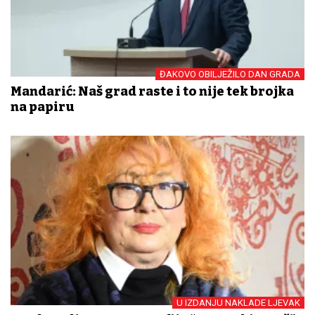
ĐAKOVO OBILJEŽILO DAN GRADA
Mandarić: Naš grad raste i to nije tek brojka
na papiru
U IZDANJU NAKLADE LJEVAK