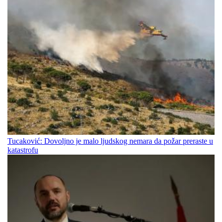
Tucaković: Dovoljno je malo ljudskog nemara da požar preraste u
katastrofu