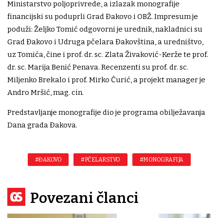
Ministarstvo poljoprivrede, a izlazak monografije
financijski su poduprli Grad Đakovo i OBŽ. Impresum je
poduži: Željko Tomić odgovorni je urednik, nakladnici su
Grad Đakovo i Udruga pčelara Đakovština, a uredništvo,
uz Tomića, čine i prof. dr. sc. Zlata Živaković-Kerže te prof.
dr. sc. Marija Benić Penava. Recenzenti su prof. dr. sc.
Miljenko Brekalo i prof. Mirko Ćurić, a projekt manager je
Andro Mršić, mag. cin.
Predstavljanje monografije dio je programa obilježavanja
Dana grada Đakova.
#ĐAKOVO
#PČELARSTVO
#MONOGRAFIJA
Povezani članci