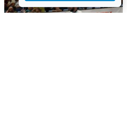
RK Osijek počinje pripreme: Veraja pozdravlja i tri nova igrača