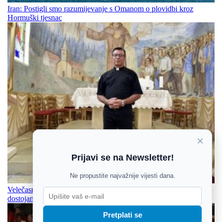
Iran: Postigli smo razumijevanje s Omanom o plovidbi kroz
Hormuški tjesnac
×
Prijavi se na Newsletter!
Ne propustite najvažnije vijesti dana.
Velečasni Stjepan Zeba, sudionik ratnih vremena: Zadržati svoje
dostojanstvo i čuvati svoje, i po cijenu života
Pretplati se