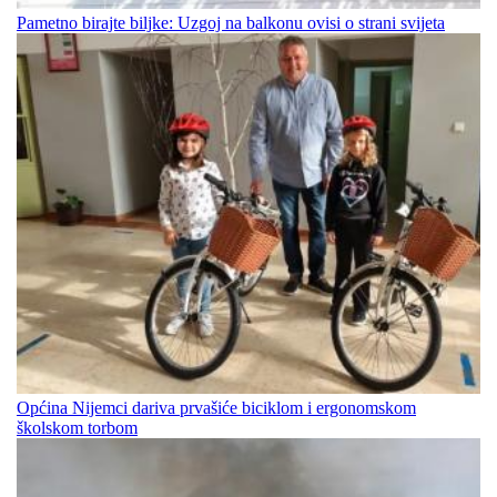
Pametno birajte biljke: Uzgoj na balkonu ovisi o strani svijeta
Općina Nijemci dariva prvašiće biciklom i ergonomskom
školskom torbom