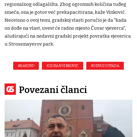
regionalnog odlagališta. Zbog ogromnih količina tuđeg
smeća, ona je gotov već prekapacitirana, kaže Vinković.
Neovisno o ovoj temi, gradskoj vlasti poručio je da "kada
on dođe na vlast, uvest će radno mjesto Čuvar vjeverca",
aludirajući na nedavni gradski projekt povratka vjeverica
u Strossmayerov park.
#ĐAKOVO
#ZORAN VINKOVIĆ
#ODVOZ OTPADA
Povezani članci