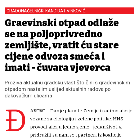
GRADONAČELNIČKI KANDIDAT VINKOVIĆ:
Građevinski otpad odlaže
se na poljoprivredno
zemljište, vratit ću stare
cijene odvoza smeća i
imati - čuvara vjeverca
Proziva aktualnu gradsku vlast što čini s građevinskim
otpadom nastalim uslijed aktualnih radova po
đakovačkim ulicama
Đ
AKOVO – Dan je planete Zemlje i radimo akcije
vezane za ekologiju i zelene politike. HNS
provodi akciju Jedno sjeme - jedan život, a
pridružili su nam se i partneri iz koalicije