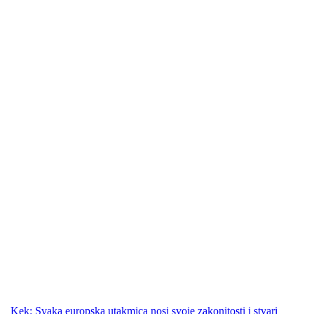
Kek: Svaka europska utakmica nosi svoje zakonitosti i stvari