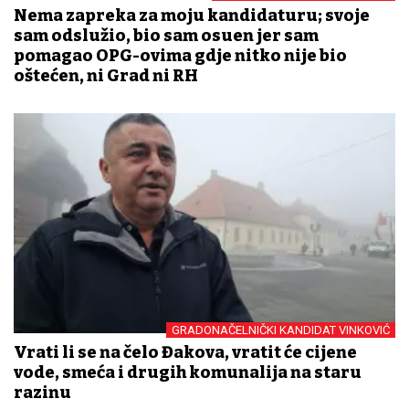
Nema zapreka za moju kandidaturu; svoje
sam odslužio, bio sam osuđen jer sam
pomagao OPG-ovima gdje nitko nije bio
oštećen, ni Grad ni RH
GRADONAČELNIČKI KANDIDAT VINKOVIĆ
Vrati li se na čelo Đakova, vratit će cijene
vode, smeća i drugih komunalija na staru
razinu