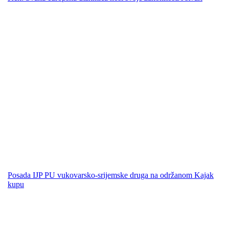
Posada IJP PU vukovarsko-srijemske druga na održanom Kajak
kupu