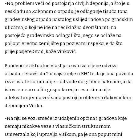
-No, problem veći od postojanja divljih deponija, a što je u
neskladu sa Zakonom o otpadu, je odlaganje tisuća tona
građevinskog otpada nastalog uslijed radova po gradskim
ulicama, a koji ne ide na reciklažna dvorišta niti na
postojeća građevinska odlagališta, nego se odlaže na
poljoprivredno zemljište pa pozivam inspekcije da što
prije posjete Grad, kaže Vinković.
Ponovno je aktualnu vlast prozvao za cijene odvoza
otpada, rekavši da "su najskuplje u RH" te da je ona povisila
i sve ostale komunalije – od vode do grobne naknade, a da
istovremeno način gospodarenja resursima nije
adekvatan jer da već sada postoji problem sa đakovačkim
deponijem Vitika.
-Na nju se vozi smeće iz udaljenih općina i gradova koje
nemaju nikakve veze s vlasničkom strukturnom
Univerzala koji upravlja Vitikom, pa je ona poput mini