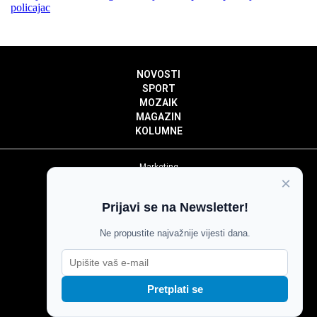
policajac
NOVOSTI
SPORT
MOZAIK
MAGAZIN
KOLUMNE
Marketing
×
Politika privatnosti
Politika kolačića
Prijavi se na Newsletter!
Impressum
Pravila prenošenja sadržaja
Ne propustite najvažnije vijesti dana.
Pravila komentiranja
Agroglas
Pretplati se
Copyright © Glas Slavonije 2024.