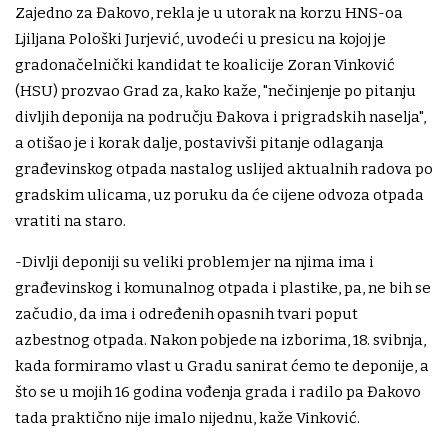
Zajedno za Đakovo, rekla je u utorak na korzu HNS-oa
Ljiljana Pološki Jurjević, uvodeći u presicu na kojoj je
gradonačelnički kandidat te koalicije Zoran Vinković
(HSU) prozvao Grad za, kako kaže, "nečinjenje po pitanju
divljih deponija na području Đakova i prigradskih naselja",
a otišao je i korak dalje, postavivši pitanje odlaganja
građevinskog otpada nastalog uslijed aktualnih radova po
gradskim ulicama, uz poruku da će cijene odvoza otpada
vratiti na staro.
-Divlji deponiji su veliki problem jer na njima ima i
građevinskog i komunalnog otpada i plastike, pa, ne bih se
začudio, da ima i određenih opasnih tvari poput
azbestnog otpada. Nakon pobjede na izborima, 18. svibnja,
kada formiramo vlast u Gradu sanirat ćemo te deponije, a
što se u mojih 16 godina vođenja grada i radilo pa Đakovo
tada praktično nije imalo nijednu, kaže Vinković.