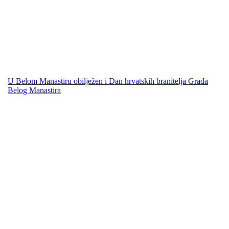
U Belom Manastiru obilježen i Dan hrvatskih branitelja Grada
Belog Manastira