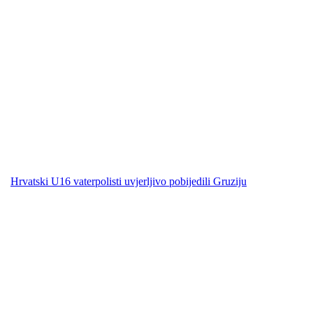
Hrvatski U16 vaterpolisti uvjerljivo pobijedili Gruziju