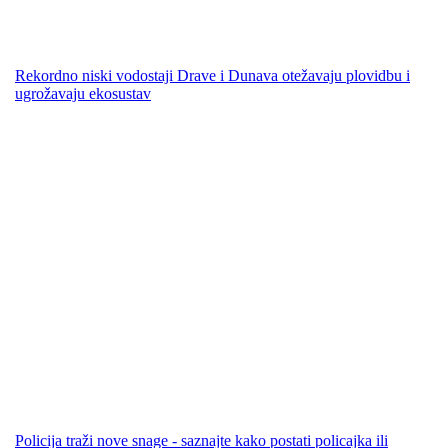
Rekordno niski vodostaji Drave i Dunava otežavaju plovidbu i
ugrožavaju ekosustav
Policija traži nove snage - saznajte kako postati policajka ili