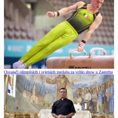
Osvajači olimpijskih i svjetskih medalja za veliki show u Zagrebu