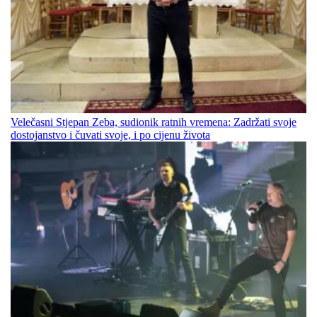
Velečasni Stjepan Zeba, sudionik ratnih vremena: Zadržati svoje
dostojanstvo i čuvati svoje, i po cijenu života