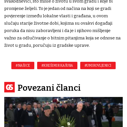
svakodnevici, što misle o životu u svom gradu i koje bi
promjene željeli. To je jedan od načina na koji se gradi
povjerenje između lokalne vlasti i građana, u ovom
slučaju starije životne dobi, kojima su ovakvi događaji
poruka da nisu zaboravljeni i da je i njihovo mišljenje
važno za odlučivanje o bitnim pitanjima koja se odnose na
život u gradu, poručuju iz gradske uprave.
#NAŠICE
#KREŠIMIR KAŠUBA
#UMIROVLJENICI
Povezani članci