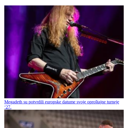
Megadeth su potvrdili europske datume svoje oproštajne turneje
‘27.