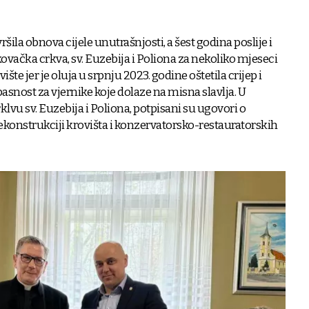
šila obnova cijele unutrašnjosti, a šest godina poslije i
kovačka crkva, sv. Euzebija i Poliona za nekoliko mjeseci
te jer je oluja u srpnju 2023. godine oštetila crijep i
opasnost za vjernike koje dolaze na misna slavlja. U
u sv. Euzebija i Poliona, potpisani su ugovori o
ekonstrukciji krovišta i konzervatorsko-restauratorskih