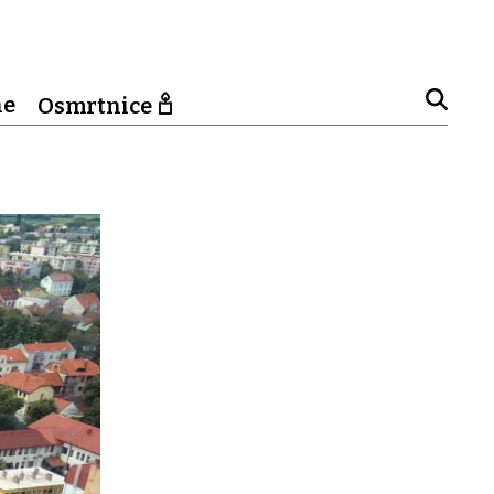
ne
Osmrtnice