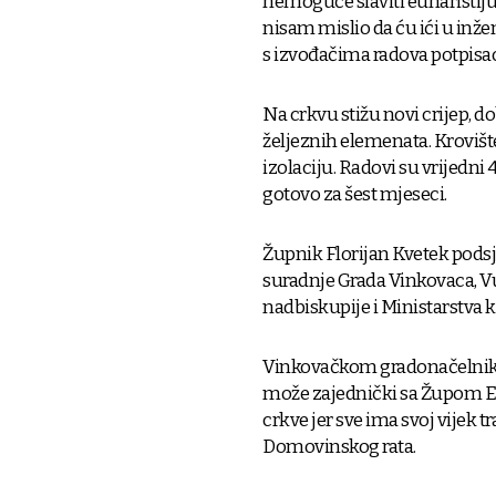
nemoguće slaviti euharistiju
nisam mislio da ću ići u inžen
s izvođačima radova potpisao 
Na crkvu stižu novi crijep, do
željeznih elemenata. Krovišt
izolaciju. Radovi su vrijedni
gotovo za šest mjeseci.
Župnik Florijan Kvetek podsj
suradnje Grada Vinkovaca, V
nadbiskupije i Ministarstva k
Vinkovačkom gradonačelniku 
može zajednički sa Župom Eu
crkve jer sve ima svoj vijek tr
Domovinskog rata.