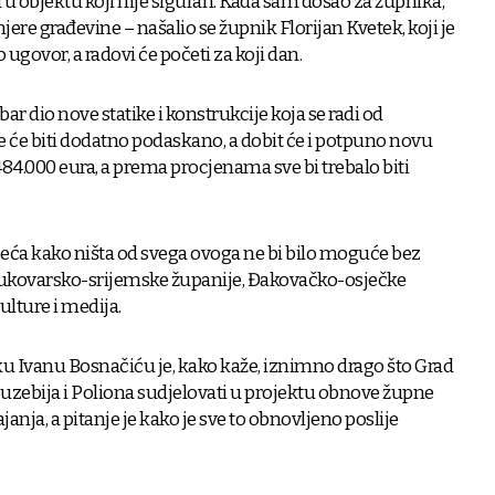
 u objektu koji nije siguran. Kada sam došao za župnika,
jere građevine – našalio se župnik Florijan Kvetek, koji je
ugovor, a radovi će početi za koji dan.
bar dio nove statike i konstrukcije koja se radi od
e će biti dodatno podaskano, a dobit će i potpuno novu
 484.000 eura, a prema procjenama sve bi trebalo biti
eća kako ništa od svega ovoga ne bi bilo moguće bez
ukovarsko-srijemske županije, Đakovačko-osječke
ulture i medija.
Ivanu Bosnačiću je, kako kaže, iznimno drago što Grad
zebija i Poliona sudjelovati u projektu obnove župne
ajanja, a pitanje je kako je sve to obnovljeno poslije