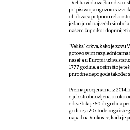
- Velika vinkovačka crkva u
potpisivanja ugovora s izvo
obuhvaća potpunu rekonstrukc
jedan je od najvećih simbola
našem župniku i doprinijeti n
“Velika" crkva, kako je zovu V
gotovo svim razglednicama i 
naselja u Europi i uživa stat
1777. godine, a osim što je 
prirodne nepogode također su
Prema procjenama iz 2014. kad
cijelosti obnovljena u roku o
crkve bila je 60-ih godina pr
godine, a 20. studenoga iste
napad na Vinkovce, kada je p