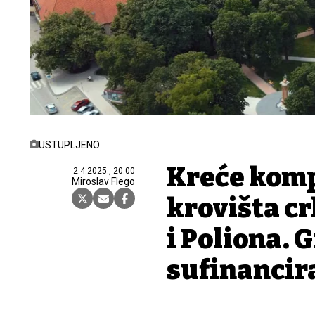
USTUPLJENO
Kreće kom
2.4.2025., 20:00
Miroslav Flego
krovišta cr
i Poliona. 
sufinancir