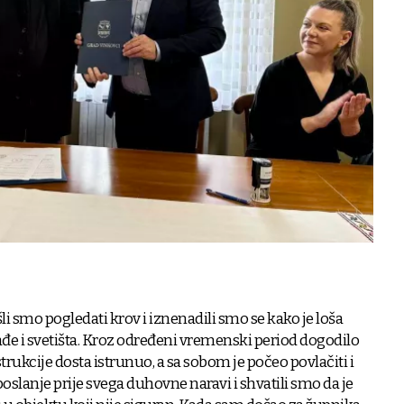
išli smo pogledati krov i iznenadili smo se kako je loša
ađe i svetišta. Kroz određeni vremenski period dogodilo
trukcije dosta istrunuo, a sa sobom je počeo povlačiti i
poslanje prije svega duhovne naravi i shvatili smo da je