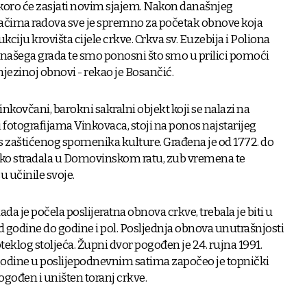
skoro će zasjati novim sjajem. Nakon današnjeg
đačima radova sve je spremno za početak obnove koja
iju krovišta cijele crkve. Crkva sv. Euzebija i Poliona
 našega grada te smo ponosni što smo u prilici pomoći
jezinoj obnovi - rekao je Bosančić.
inkovčani, barokni sakralni objekt koji se nalazi na
fotografijama Vinkovaca, stoji na ponos najstarijeg
us zaštićenog spomenika kulture. Građena je od 1772. do
teško stradala u Domovinskom ratu, zub vremena te
 učinile svoje.
a je počela poslijeratna obnova crkve, trebala je biti u
d godine do godine i pol. Posljednja obnova unutrašnjosti
oteklog stoljeća. Župni dvor pogođen je 24. rujna 1991.
 godine u poslijepodnevnim satima započeo je topnički
ogođen i uništen toranj crkve.