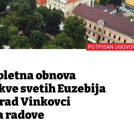
POTPISAN UGOVO
pletna obnova
kve svetih Euzebija
Grad Vinkovci
a radove