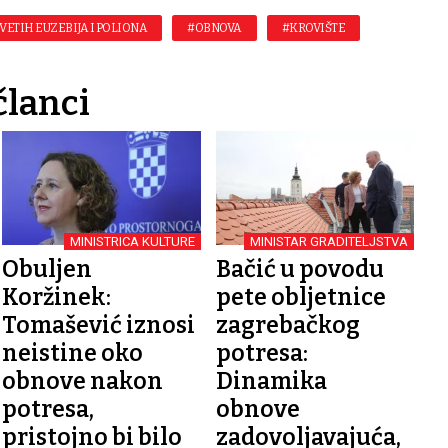
VETIH EUZEBIJA I POLIONA
#OBNOVA
#KROVIŠTE
članci
MINISTRICA KULTURE
MINISTAR GRADITELJSTVA
Obuljen
Bačić u povodu
Koržinek:
pete obljetnice
Tomašević iznosi
zagrebačkog
neistine oko
potresa:
obnove nakon
Dinamika
potresa,
obnove
pristojno bi bilo
zadovoljavajuća,