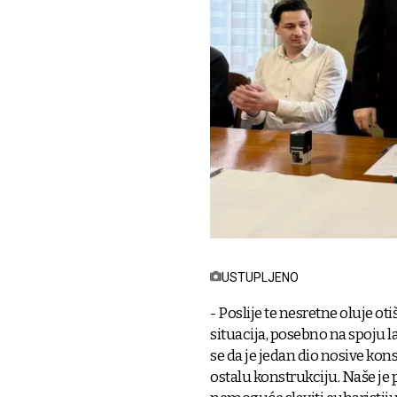
USTUPLJENO
- Poslije te nesretne oluje ot
situacija, posebno na spoju l
se da je jedan dio nosive kons
ostalu konstrukciju. Naše je 