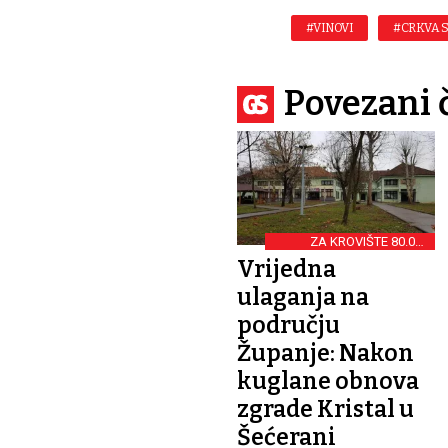
#VINOVI
#CRKVA S
Povezani 
ZA KROVIŠTE 80.000
NEPOVRATNIH EURA
Vrijedna
ulaganja na
području
Županje: Nakon
kuglane obnova
zgrade Kristal u
Šećerani