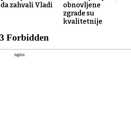
da zahvali Vladi
obnovljene
zgrade su
kvalitetnije