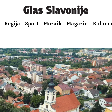
Regija
Sport
Mozaik
Magazin
Kolum