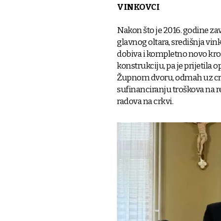
VINKOVCI
Nakon što je 2016. godine zavr
glavnog oltara, središnja vin
dobiva i kompletno novo kroviš
konstrukciju, pa je prijetila 
Župnom dvoru, odmah uz crklv
sufinanciranju troškova na r
radova na crkvi.