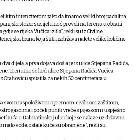
 velikim intenzitetom tako da imamo veliki broj padalina
upanijski stožer sucijelu noć proveli na terenu u obrani
dje se rijeka Vučica izlila", rekli su iz Civilne
tencijska brana koja štiti i izdržava nalete velike količine
 dva dijela, a prva dojava došla je iz ulice Stjepana Radića,
žene. Trenutno se kod ulice Stjepana Radića Vučica
roz Orahovicu spustila za nekih 50 centimetara u
 sa svom raspoloživom opremom, civilnom zaštitom,
trogascima i počeli puniti vreće s pijeskom i uspješno
pet kuća u Dalmatinskoj ulici, koje se nalaze uz državnu
o malo vode, ostale kuće su obranjene", rekli su.