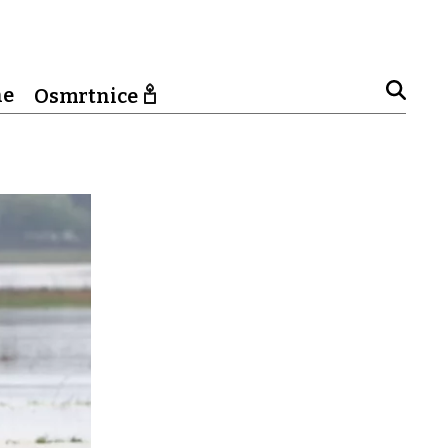
ne
Osmrtnice