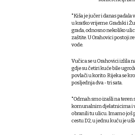
"Kiša je jučer i danas padala
u kratko vrijeme. Gradski i Ž
grada, odnosno nekoliko ulica g
zaštite. U Orahovici postoji re
vode.
Vučica se u Orahovici izlila na
gdje su četiri kuće bile ugro
povlači u korito. Rijeka se k
posljednja dva - tri sata.
"Odmah smo izašli na teren
komunalnim djelatnicima i va
obranili tu ulicu. Imamo još 
cestu D2, u jednu kuću je ušl