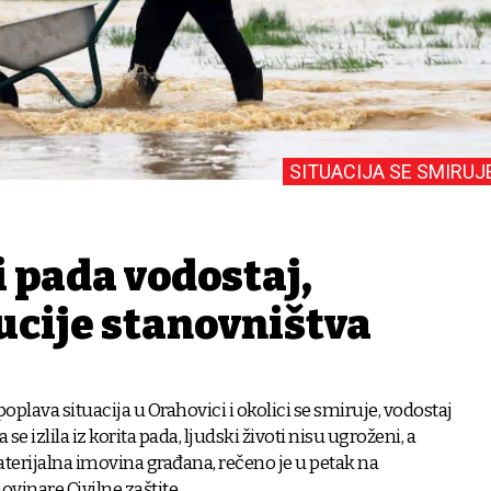
SITUACIJA SE SMIRUJ
 pada vodostaj,
cije stanovništva
plava situacija u Orahovici i okolici se smiruje, vodostaj
 se izlila iz korita pada, ljudski životi nisu ugroženi, a
aterijalna imovina građana, rečeno je u petak na
ovinare Civilne zaštite.