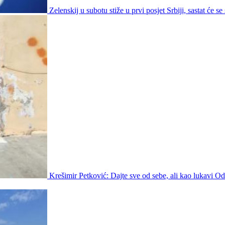
Zelenskij u subotu stiže u prvi posjet Srbiji, sastat će s
Krešimir Petković: Dajte sve od sebe, ali kao lukavi Odi