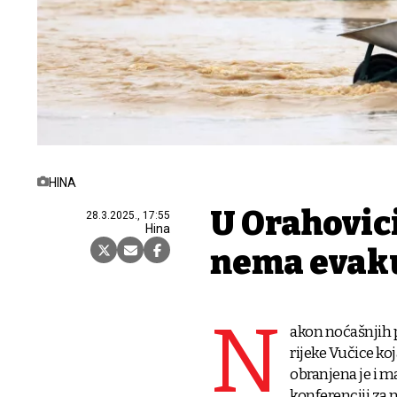
HINA
U Orahovici
28.3.2025., 17:55
Hina
nema evaku
N
akon noćašnjih po
rijeke Vučice koja
obranjena je i m
konferenciji za n