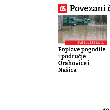
Povezani 
SVE SLUŽBE SU NA
TERENU SATIMA
Poplave pogodile
i područje
Orahovice i
Našica