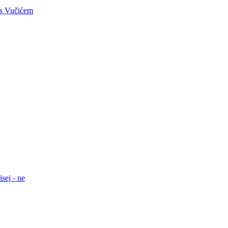
e s Vučićem
sej - ne