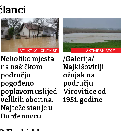
članci
VELIKE KOLIČINE KIŠE
AKTIVIRAN STOŽER
GRADA
Nekoliko mjesta
/Galerija/
na našičkom
Najkišovitiji
području
ožujak na
pogođeno
području
poplavom uslijed
Virovitice od
velikih oborina.
1951. godine
Najteže stanje u
Đurđenovcu