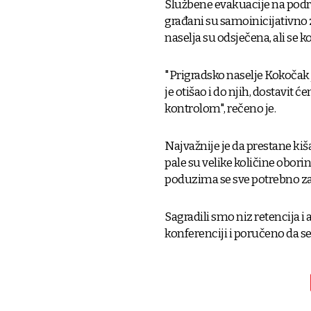
Službene evakuacije na podru
građani su samoinicijativno z
naselja su odsječena, ali se 
"Prigradsko naselje Kokočak j
je otišao i do njih, dostavit ć
kontrolom", rečeno je.
Najvažnije je da prestane kiš
pale su velike količine obori
poduzima se sve potrebno za
Sagradili smo niz retencija 
konferenciji i poručeno da se