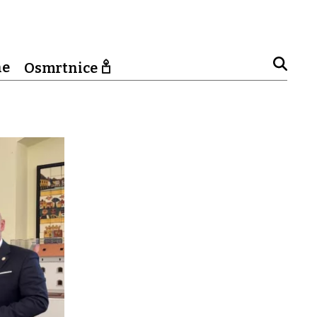
ne
Osmrtnice