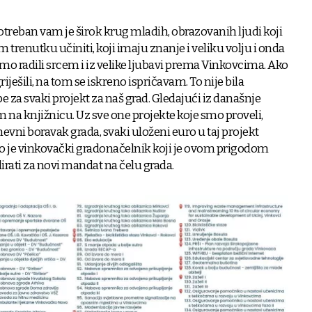
otreban vam je širok krug mladih, obrazovanih ljudi koji
 trenutku učiniti, koji imaju znanje i veliku volju i onda
smo radili srcem i iz velike ljubavi prema Vinkovcima. Ako
ešili, na tom se iskreno ispričavam. To nije bila
be za svaki projekt za naš grad. Gledajući iz današnje
 na knjižnicu. Uz sve one projekte koje smo proveli,
nevni boravak grada, svaki uloženi euro u taj projekt
sio je vinkovački gradonačelnik koji je ovom prigodom
irati za novi mandat na čelu grada.