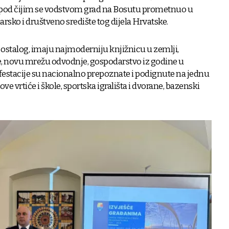
pod čijim se vodstvom grad na Bosutu prometnuo u
rsko i društveno središte tog dijela Hrvatske.
ostalog, imaju najmoderniju knjižnicu u zemlji,
e, novu mrežu odvodnje, gospodarstvo iz godine u
festacije su nacionalno prepoznate i podignute na jednu
ve vrtiće i škole, sportska igrališta i dvorane, bazenski