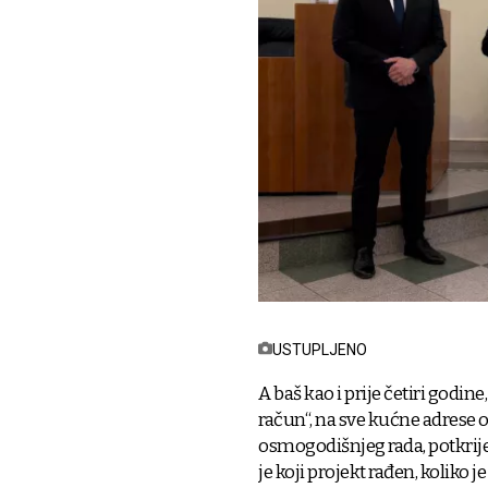
USTUPLJENO
A baš kao i prije četiri godi
račun“, na sve kućne adrese 
osmogodišnjeg rada, potkrije
je koji projekt rađen, koliko je