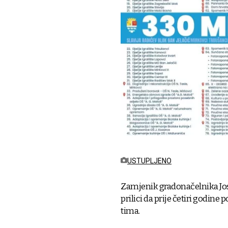
USTUPLJENO
Zamjenik gradonačelnika Jos
prilici da prije četiri godin
tima.