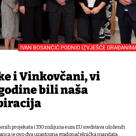
IVAN BOSANČIĆ PODNIO IZVJEŠĆE GRAĐANIM
e i Vinkovčani, vi
 godine bili naša
piracija
enih projekata i 330 milijuna eura EU sredstava uloženih
bilanca je ovo dva uzastopna gradonačelnička mandata