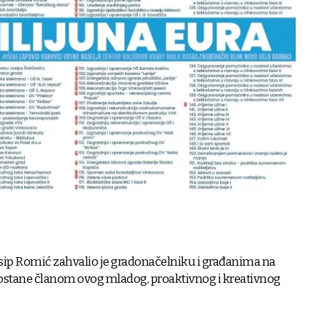
ip Romić zahvalio je gradonačelniku i građanima na
e postane članom ovog mladog, proaktivnog i kreativnog