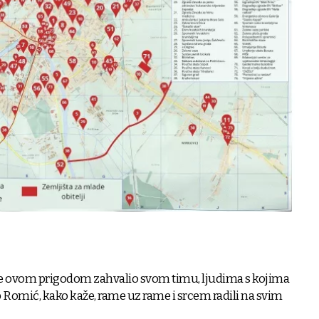
e ovom prigodom zahvalio svom timu, ljudima s kojima
p Romić, kako kaže, rame uz rame i srcem radili na svim