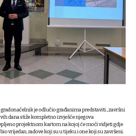
ne, gradonačelnik je odlučio građanima predstaviti „završni
ovih dana stiže kompletno izvješće njegova
pljeno projektnom kartom na kojoj će moći vidjeti gdje
 bio vrijedan, radove koji su u tijeku i one koji su završeni.