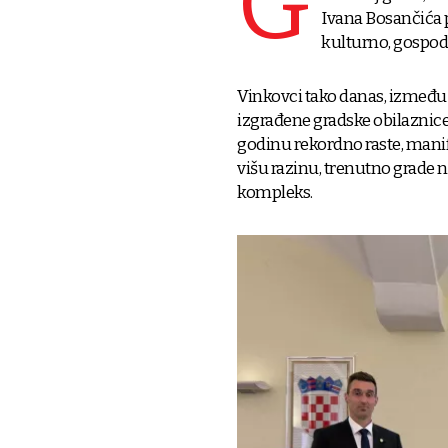
G
Ivana Bosančića 
kulturno, gospoda
Vinkovci tako danas, između 
izgrađene gradske obilaznic
godinu rekordno raste, mani
višu razinu, trenutno grade no
kompleks.