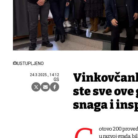
USTUPLJENO
Vinkovčank
24.3.2025., 14:12
GS
ste sve ove
snaga i ins
otovo 200 proved
u razvoj grada, 