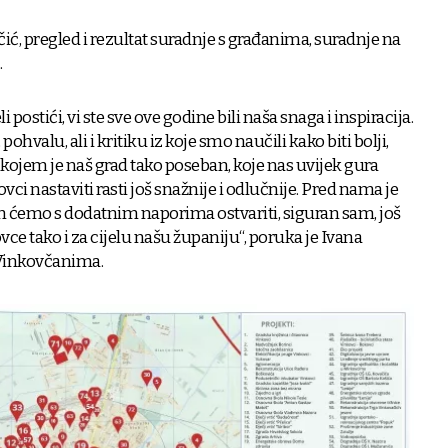
čić, pregled i rezultat suradnje s građanima, suradnje na
.
i postići, vi ste sve ove godine bili naša snaga i inspiracija.
ohvalu, ali i kritiku iz koje smo naučili kako biti bolji,
kojem je naš grad tako poseban, koje nas uvijek gura
vci nastaviti rasti još snažnije i odlučnije. Pred nama je
m ćemo s dodatnim naporima ostvariti, siguran sam, još
vce tako i za cijelu našu županiju“, poruka je Ivana
Vinkovčanima.