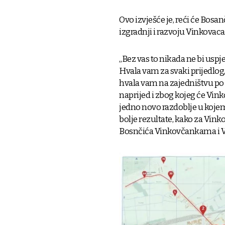
Ovo izvješće je, reći će Bosan
izgradnji i razvoju Vinkovaca
„Bez vas to nikada ne bi uspjel
Hvala vam za svaki prijedlog, p
hvala vam na zajedništvu po 
naprijed i zbog kojeg će Vinko
jedno novo razdoblje u koje
bolje rezultate, kako za Vinko
Bosnčića Vinkovčankama i 