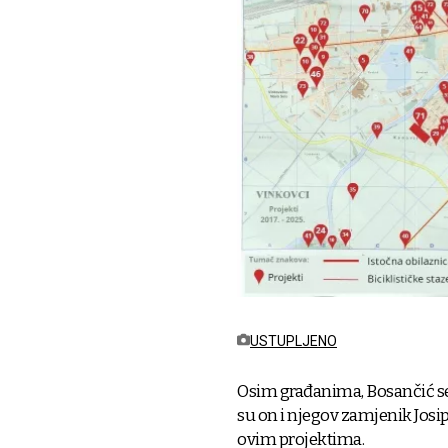
USTUPLJENO
Osim građanima, Bosančić s
su on i njegov zamjenik Josi
ovim projektima.