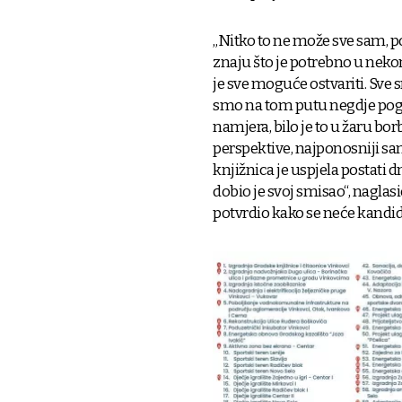
„Nitko to ne može sve sam, p
znaju što je potrebno u nekom
je sve moguće ostvariti. Sve 
smo na tom putu negdje pogrij
namjera, bilo je to u žaru bor
perspektive, najponosniji sam
knjižnica je uspjela postati d
dobio je svoj smisao“, nagla
potvrdio kako se neće kandid