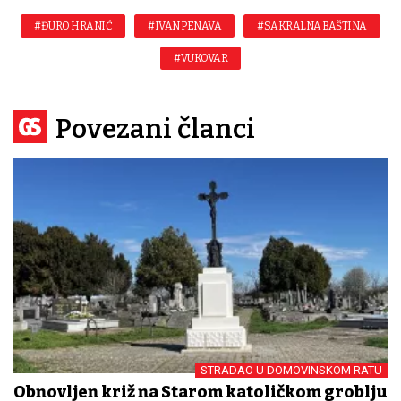
#ĐURO HRANIĆ
#IVAN PENAVA
#SAKRALNA BAŠTINA
#VUKOVAR
Povezani članci
STRADAO U DOMOVINSKOM RATU
Obnovljen križ na Starom katoličkom groblju