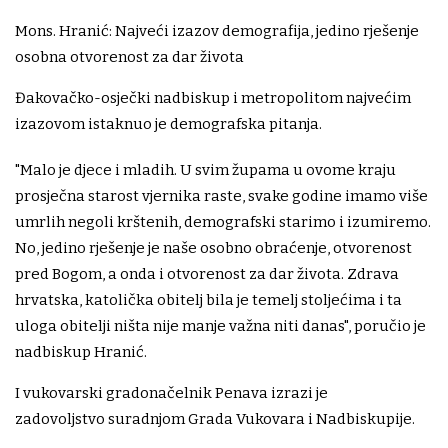
Mons. Hranić: Najveći izazov demografija, jedino rješenje
osobna otvorenost za dar života
Đakovačko-osječki nadbiskup i metropolitom najvećim
izazovom istaknuo je demografska pitanja.
"Malo je djece i mladih. U svim župama u ovome kraju
prosječna starost vjernika raste, svake godine imamo više
umrlih negoli krštenih, demografski starimo i izumiremo.
No, jedino rješenje je naše osobno obraćenje, otvorenost
pred Bogom, a onda i otvorenost za dar života. Zdrava
hrvatska, katolička obitelj bila je temelj stoljećima i ta
uloga obitelji ništa nije manje važna niti danas", poručio je
nadbiskup Hranić.
I vukovarski gradonačelnik Penava izrazi je
zadovoljstvo suradnjom Grada Vukovara i Nadbiskupije.