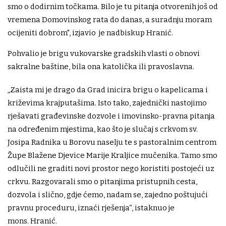
smo o dodirnim točkama. Bilo je tu pitanja otvorenih još od
vremena Domovinskog rata do danas, a suradnju moram
ocijeniti dobrom", izjavio je nadbiskup Hranić.
Pohvalio je brigu vukovarske gradskih vlasti o obnovi
sakralne baštine, bila ona katolička ili pravoslavna.
„Zaista mi je drago da Grad inicira brigu o kapelicama i
križevima krajputašima. Isto tako, zajednički nastojimo
rješavati građevinske dozvole i imovinsko-pravna pitanja
na određenim mjestima, kao što je slučaj s crkvom sv.
Josipa Radnika u Borovu naselju te s pastoralnim centrom
Župe Blažene Djevice Marije Kraljice mučenika. Tamo smo
odlučili ne graditi novi prostor nego koristiti postojeći uz
crkvu. Razgovarali smo o pitanjima pristupnih cesta,
dozvola i slično, gdje ćemo, nadam se, zajedno poštujući
pravnu proceduru, iznaći rješenja“, istaknuo je
mons. Hranić.