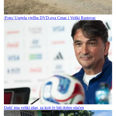
/Foto/ Uspjela vježba DVD-ova Crnac i Veliki Rastovac
Dalić ima veliki plan, za koji će biti dobro plaćen