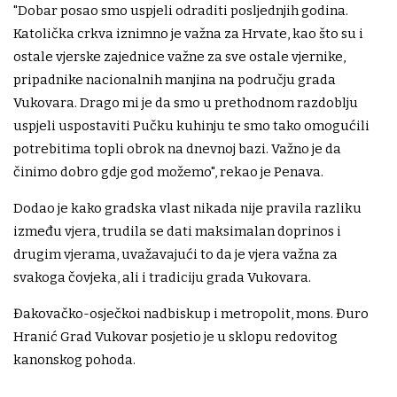
"Dobar posao smo uspjeli odraditi posljednjih godina.
Katolička crkva iznimno je važna za Hrvate, kao što su i
ostale vjerske zajednice važne za sve ostale vjernike,
pripadnike nacionalnih manjina na području grada
Vukovara. Drago mi je da smo u prethodnom razdoblju
uspjeli uspostaviti Pučku kuhinju te smo tako omogućili
potrebitima topli obrok na dnevnoj bazi. Važno je da
činimo dobro gdje god možemo", rekao je Penava.
Dodao je kako gradska vlast nikada nije pravila razliku
između vjera, trudila se dati maksimalan doprinos i
drugim vjerama, uvažavajući to da je vjera važna za
svakoga čovjeka, ali i tradiciju grada Vukovara.
Đakovačko-osječkoi nadbiskup i metropolit, mons. Đuro
Hranić Grad Vukovar posjetio je u sklopu redovitog
kanonskog pohoda.