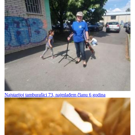
Najstarijoj tamburašici 73, najmlađem članu 6 godina