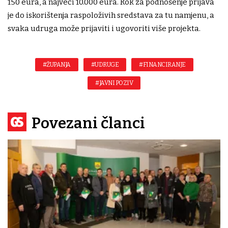
150 eura, a najveći 10.000 eura. Rok za podnošenje prijava
je do iskorištenja raspoloživih sredstava za tu namjenu, a
svaka udruga može prijaviti i ugovoriti više projekta.
#ŽUPANJA
#UDRUGE
#FINANCIRANJE
#JAVNI POZIV
Povezani članci