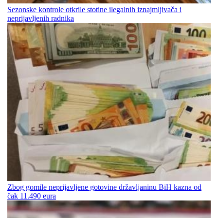
Sezonske kontrole otkrile stotine ilegalnih iznajmljivača i
neprijavljenih radnika
Zbog gomile neprijavljene gotovine državljaninu BiH kazna od
čak 11.490 eura