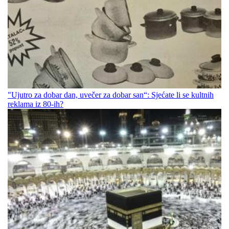
"Ujutro za dobar dan, uvečer za dobar san“: Sjećate li se kultnih
reklama iz 80-ih?