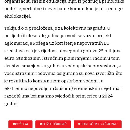
organizaciju raznih edukacija (npr. iz područja psihološke
podrške, verbalne i neverbalne komunikacije te treninge
eholokacije).
Tekija d.o.o. predložena je za kolektivnu nagradu. U
posljednjih desetak godina provodi se važan projekt
aglomeracije Požega uz korištenje nepovratnih EU
sredstava čija je vrijednost dosegnula gotovo 25 milijuna
eura. Studioznim i stručnim planiranjem i radom u tom
društvu smanjeni su gubici u vodoopskrbnom sustavu, a
vodoistražnim radovima osigurana su nova izvorišta, što
je rezultiralo konstantnom opskrbom vodom i u
ekstremno nepovoljnim (sušnim) vremenskim uvjetima i
razdobljima kojima smo svjedočili primjerice u 2024.
godini.
#POŽEGA
#BOŽO BIŠKUPIĆ
#BORIS ĆIRO GAŠPARAC