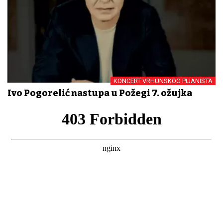
KONCERT VRHUNSKOG PIJANISTA
Ivo Pogorelić nastupa u Požegi 7. ožujka