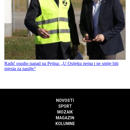
Radić osudio napad na Pejina: „U Osijeku nema i ne smije biti
mjesta za nasilje“
NOVOSTI
SPORT
MOZAIK
MAGAZIN
KOLUMNE