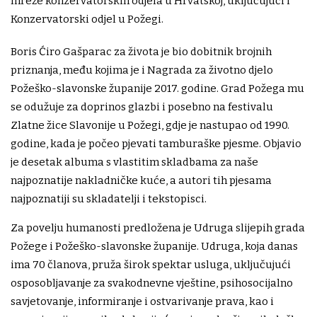
mreže konzervatorskih odjela u Hrvatskoj, uključujući i
Konzervatorski odjel u Požegi.
Boris Ćiro Gašparac za života je bio dobitnik brojnih
priznanja, među kojima je i Nagrada za životno djelo
Požeško-slavonske županije 2017. godine. Grad Požega mu
se odužuje za doprinos glazbi i posebno na festivalu
Zlatne žice Slavonije u Požegi, gdje je nastupao od 1990.
godine, kada je počeo pjevati tamburaške pjesme. Objavio
je desetak albuma s vlastitim skladbama za naše
najpoznatije nakladničke kuće, a autori tih pjesama
najpoznatiji su skladatelji i tekstopisci.
Za povelju humanosti predložena je Udruga slijepih grada
Požege i Požeško-slavonske županije. Udruga, koja danas
ima 70 članova, pruža širok spektar usluga, uključujući
osposobljavanje za svakodnevne vještine, psihosocijalno
savjetovanje, informiranje i ostvarivanje prava, kao i