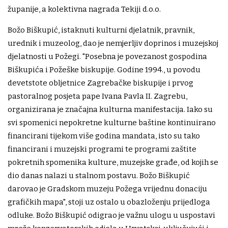
županije, a kolektivna nagrada Tekiji d.o.o.
Božo Biškupić, istaknuti kulturni djelatnik, pravnik,
urednik i muzeolog, dao je nemjerljiv doprinos i muzejskoj
djelatnosti u Požegi. "Posebna je povezanost gospodina
Biškupića i Požeške biskupije. Godine 1994., u povodu
devetstote obljetnice Zagrebačke biskupije i prvog
pastoralnog posjeta pape Ivana Pavla II. Zagrebu,
organizirana je značajna kulturna manifestacija. Iako su
svi spomenici nepokretne kulturne baštine kontinuirano
financirani tijekom više godina mandata, isto su tako
financirani i muzejski programi te programi zaštite
pokretnih spomenika kulture, muzejske građe, od kojih se
dio danas nalazi u stalnom postavu. Božo Biškupić
darovao je Gradskom muzeju Požega vrijednu donaciju
grafičkih mapa", stoji uz ostalo u obazloženju prijedloga
odluke. Božo Biškupić odigrao je važnu ulogu u uspostavi