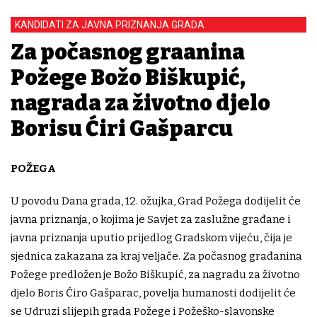
KANDIDATI ZA JAVNA PRIZNANJA GRADA
Za počasnog građanina
Požege Božo Biškupić,
nagrada za životno djelo
Borisu Ćiri Gašparcu
POŽEGA
U povodu Dana grada, 12. ožujka, Grad Požega dodijelit će
javna priznanja, o kojima je Savjet za zaslužne građane i
javna priznanja uputio prijedlog Gradskom vijeću, čija je
sjednica zakazana za kraj veljače. Za počasnog građanina
Požege predložen je Božo Biškupić, za nagradu za životno
djelo Boris Ćiro Gašparac, povelja humanosti dodijelit će
se Udruzi slijepih grada Požege i Požeško-slavonske