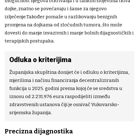
mogućnost njegova otkrivanja i u tankim slojevima tkiva
dojke, znatno se povećavaju i šanse za njegovo
izlječenje.Također pomaže u razlikovanju benignih
promjena na dojkama od zloćudnih tumora, što može
dovesti do manje invazivnih i manje bolnih dijagnostičkih i
terapijskih postupaka.
Odluka o kriterijima
Županijska skupština donijet će i odluku o kriterijima,
mjerilima i načinu financiranja decentraliziranih
funkcija u 2025. godini prema kojoj će se sredstva u
iznosu od 2.231.976 eura raspodijeliti između
zdravstvenih ustanova čiji je osnivač Vukovarsko-
srijemska županija.
Precizna dijagnostika