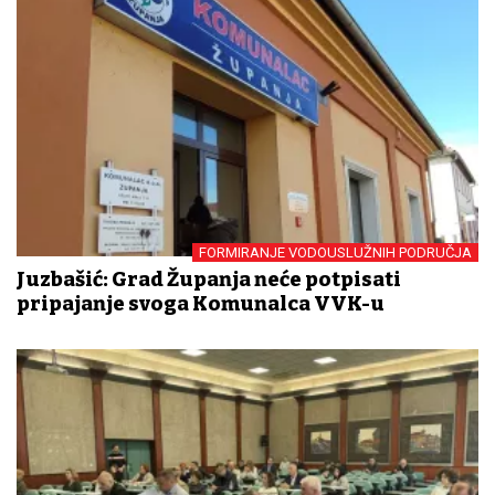
FORMIRANJE VODOUSLUŽNIH PODRUČJA
Juzbašić: Grad Županja neće potpisati
pripajanje svoga Komunalca VVK-u