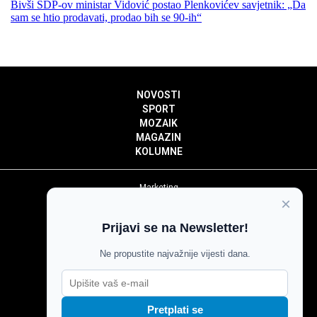
Bivši SDP-ov ministar Vidović postao Plenkovićev savjetnik: „Da
sam se htio prodavati, prodao bih se 90-ih“
NOVOSTI
SPORT
MOZAIK
MAGAZIN
KOLUMNE
Marketing
×
Politika privatnosti
Politika kolačića
Prijavi se na Newsletter!
Impressum
Pravila prenošenja sadržaja
Ne propustite najvažnije vijesti dana.
Pravila komentiranja
Agroglas
Pretplati se