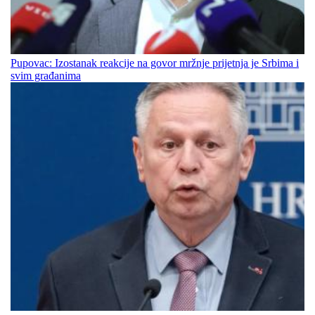
Pupovac: Izostanak reakcije na govor mržnje prijetnja je Srbima i
svim građanima