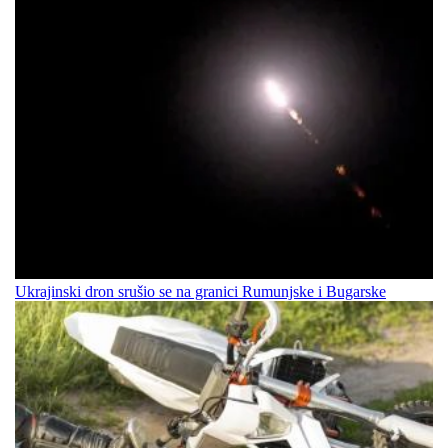
Ukrajinski dron srušio se na granici Rumunjske i Bugarske