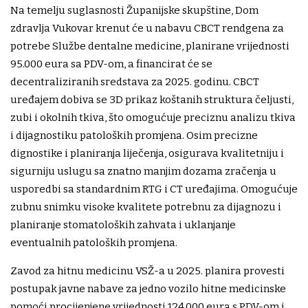
Na temelju suglasnosti Županijske skupštine, Dom
zdravlja Vukovar krenut će u nabavu CBCT rendgena za
potrebe Službe dentalne medicine, planirane vrijednosti
95.000 eura sa PDV-om, a financirat će se
decentraliziranih sredstava za 2025. godinu. CBCT
uređajem dobiva se 3D prikaz koštanih struktura čeljusti,
zubi i okolnih tkiva, što omogućuje preciznu analizu tkiva
i dijagnostiku patoloških promjena. Osim precizne
dignostike i planiranja liječenja, osigurava kvalitetniju i
sigurniju uslugu sa znatno manjim dozama zračenja u
usporedbi sa standardnim RTG i CT uređajima. Omogućuje
zubnu snimku visoke kvalitete potrebnu za dijagnozu i
planiranje stomatoloških zahvata i uklanjanje
eventualnih patoloških promjena.
Zavod za hitnu medicinu VSŽ-a u 2025. planira provesti
postupak javne nabave za jedno vozilo hitne medicinske
pomoći procijenjene vrijednosti 124.000 eura s PDV-om i