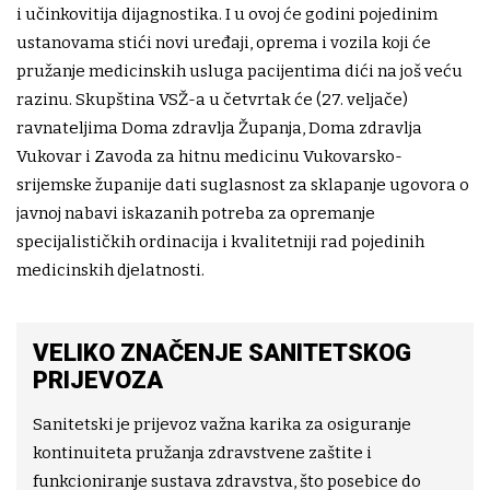
i učinkovitija dijagnostika. I u ovoj će godini pojedinim
ustanovama stići novi uređaji, oprema i vozila koji će
pružanje medicinskih usluga pacijentima dići na još veću
razinu. Skupština VSŽ-a u četvrtak će (27. veljače)
ravnateljima Doma zdravlja Županja, Doma zdravlja
Vukovar i Zavoda za hitnu medicinu Vukovarsko-
srijemske županije dati suglasnost za sklapanje ugovora o
javnoj nabavi iskazanih potreba za opremanje
specijalističkih ordinacija i kvalitetniji rad pojedinih
medicinskih djelatnosti.
VELIKO ZNAČENJE SANITETSKOG
PRIJEVOZA
Sanitetski je prijevoz važna karika za osiguranje
kontinuiteta pružanja zdravstvene zaštite i
funkcioniranje sustava zdravstva, što posebice do