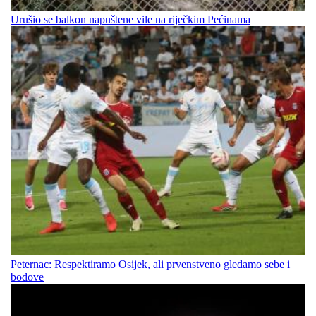
Urušio se balkon napuštene vile na riječkim Pećinama
Peternac: Respektiramo Osijek, ali prvenstveno gledamo sebe i
bodove