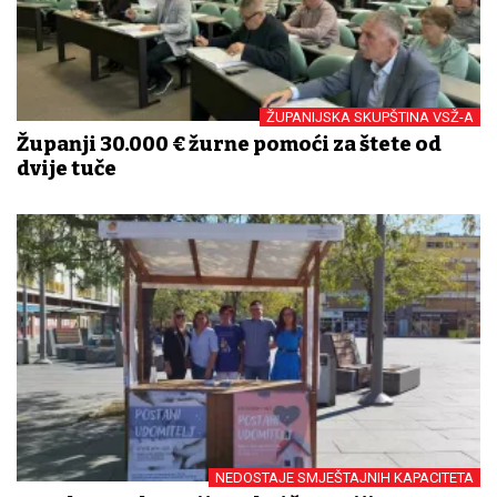
ŽUPANIJSKA SKUPŠTINA VSŽ-A
Županji 30.000 € žurne pomoći za štete od
dvije tuče
NEDOSTAJE SMJEŠTAJNIH KAPACITETA