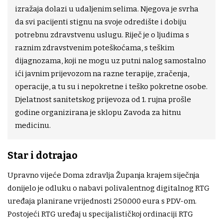
izražaja dolazi u udaljenim selima. Njegova je svrha
da svi pacijenti stignu na svoje odredište i dobiju
potrebnu zdravstvenu uslugu. Riječ je o ljudima s
raznim zdravstvenim poteškoćama, s teškim
dijagnozama, koji ne mogu uz putni nalog samostalno
ići javnim prijevozom na razne terapije, zračenja,
operacije, a tu su i nepokretne i teško pokretne osobe.
Djelatnost sanitetskog prijevoza od 1. rujna prošle
godine organizirana je sklopu Zavoda za hitnu
medicinu.
Star i dotrajao
Upravno vijeće Doma zdravlja Županja krajem siječnja
donijelo je odluku o nabavi polivalentnog digitalnog RTG
uređaja planirane vrijednosti 250.000 eura s PDV-om.
Postojeći RTG uređaj u specijalističkoj ordinaciji RTG