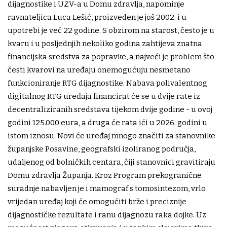
dijagnostike i UZV-a u Domu zdravlja, napominje
ravnateljica Luca Lešić, proizveden je još 2002. i u
upotrebi je već 22 godine. S obzirom na starost, često je u
kvaru i u posljednjih nekoliko godina zahtijeva znatna
financijska sredstva za popravke, a najveći je problem što
česti kvarovi na uređaju onemogućuju nesmetano
funkcioniranje RTG dijagnostike. Nabava polivalentnog
digitalnog RTG uređaja financirat će se u dvije rate iz
decentraliziranih sredstava tijekom dvije godine - u ovoj
godini 125.000 eura, a druga će rata ići u 2026. godini u
istom iznosu. Novi će uređaj mnogo značiti za stanovnike
županjske Posavine, geografski izoliranog područja,
udaljenog od bolničkih centara, čiji stanovnici gravitiraju
Domu zdravlja Županja. Kroz Program prekogranične
suradnje nabavljen je i mamograf s tomosintezom, vrlo
vrijedan uređaj koji će omogućiti brže i preciznije
dijagnostičke rezultate i ranu dijagnozu raka dojke. Uz