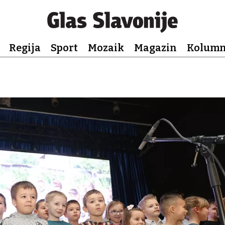
Regija
Sport
Mozaik
Magazin
Kolum