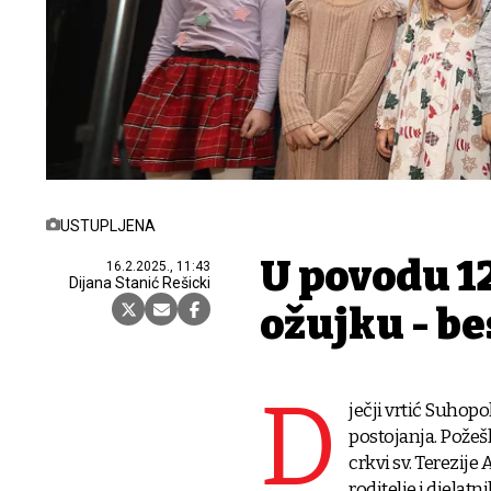
USTUPLJENA
U povodu 12
16.2.2025., 11:43
Dijana Stanić Rešicki
ožujku - b
D
ječji vrtić Suhop
postojanja. Požeš
crkvi sv. Terezije
roditelje i djela