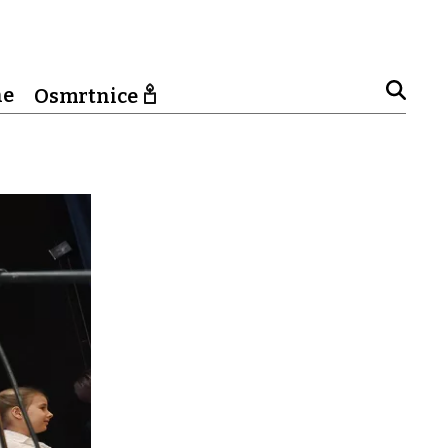
ne
Osmrtnice