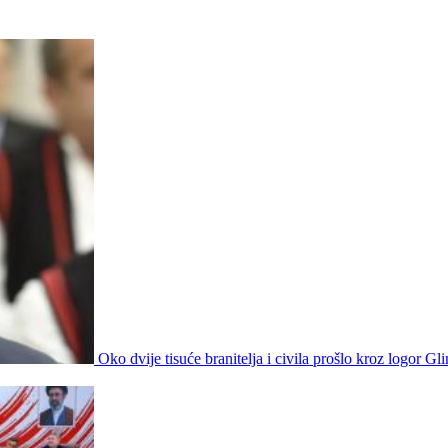
Oko dvije tisuće branitelja i civila prošlo kroz logor Gl