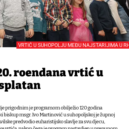
VRTIĆ U SUHOPOLJU MEĐU NAJSTARIJIMA U R
0. rođendana vrtić u
esplatan
olje prigodnim je programom obilježio 120 godina
ki biskup msgr. Ivo Martinović u suhopoljskoj je župnoj
 Avilske predvodio euharistijsko slavlje za svu djecu,
tnike vrtića, nakon čega je program nastavljen u prepunom