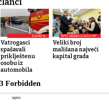
članci
SUDAR NA
ŠIPIĆ OBIŠAO DJEČJI VRTIĆ
SUHOPOLJSKOJ
“VUKOVAR 1”
Vatrogasci
Veliki broj
OBILAZNICI
spašavali
mališana najveći
priklještenu
kapital grada
osobu iz
automobila