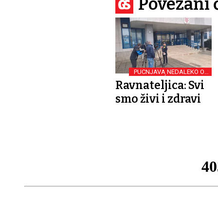
Povezani 
PUCNJAVA NEDALEKO OD
VRTIĆA UZNEMIRILA
Ravnateljica: Svi
GRAĐANE
smo živi i zdravi