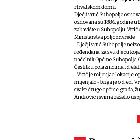
Hrvatskom domu.
Dječji vrtić Suhopolje osnov
osnovana su 1886. godine u Đa
zabavište u Suhopolju. Vrtić
Ministarstva poljoprivrede.
- Dječji vrtić Suhopolje neizo
rođendana, za svu djecu koja 
načelnik Općine Suhopolje, 
Čestitku polaznicima i djela
- Vrtić je mijenjao lokacije, o
mijenjalo - briga je o djeci.
svake druge općine, grada, žu
Andrović i svima zaželio usp