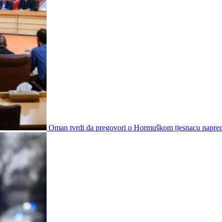
Oman tvrdi da pregovori o Hormuškom tjesnacu napre