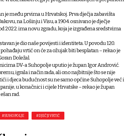
an je među prvima u Hrvatskoj. Prva dječja zabavišta
kovu, na Lošinju i Visu, a 1904. osnivano je dječje
 od 2022. ima novu zgradu, koja je izgrađena sredstvima
stavan je dio naše povijesti i identiteta. U povodu 120.
pohađaju vrtić on će za ožujak biti besplatan – rekao je
Goran Doležal.
tnicima DV-a Suhopolje uputio je župan Igor Andrović.
premu, igrala i način rada, ali ono najbitnije što se nije
 Vrtići i djeca budućnost su ne samo općine Suhopolje već i
panije, u konačnici i cijele Hrvatske – rekao je župan
ješan rad.
#SUHOPOLJE
#DJEČJI VRTIĆ