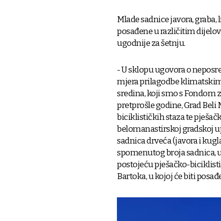
Mlade sadnice javora, graba, l
posađene u različitim dijelov
ugodnije za šetnju.
- U sklopu ugovora o nepos
mjera prilagodbe klimatski
sredina, koji smo s Fondom za
pretprošle godine, Grad Beli
biciklističkih staza te pješa
belomanastirskoj gradskoj up
sadnica drveća (javora i kug
spomenutog broja sadnica, u 
postojeću pješačko-biciklisti
Bartoka, u kojoj će biti posa