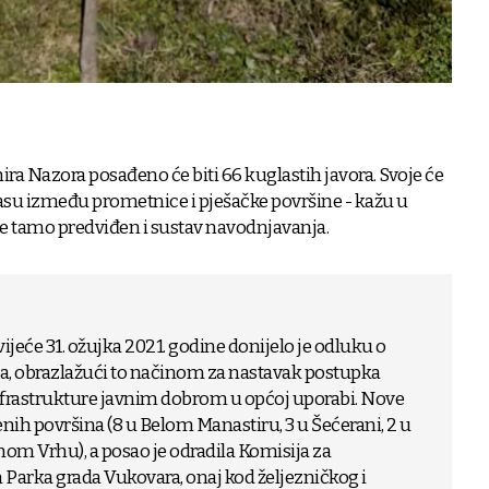
ira Nazora posađeno će biti 66 kuglastih javora. Svoje će
asu između prometnice i pješačke površine - kažu u
 je tamo predviđen i sustav navodnjavanja.
jeće 31. ožujka 2021. godine donijelo je odluku o
a, obrazlažući to načinom za nastavak postupka
frastrukture javnim dobrom u općoj uporabi. Nove
lenih površina (8 u Belom Manastiru, 3 u Šećerani, 2 u
nom Vrhu), a posao je odradila Komisija za
Parka grada Vukovara, onaj kod željezničkog i