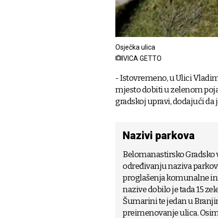
Osječka ulica
IVICA GETTO
- Istovremeno, u Ulici Vladim
mjesto dobiti u zelenom poj
gradskoj upravi, dodajući da
Nazivi parkova
Belomanastirsko Gradsko vi
određivanju naziva parkov
proglašenja komunalne in
nazive dobilo je tada 15 ze
Šumarini te jedan u Branji
preimenovanje ulica. Osim 