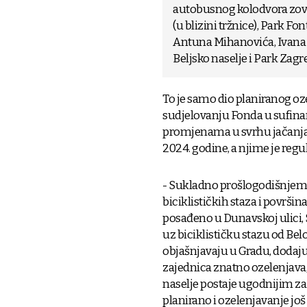
autobusnog kolodvora zove 
(u blizini tržnice), Park Fo
Antuna Mihanovića, Ivana 
Beljsko naselje i Park Zagre
To je samo dio planiranog o
sudjelovanju Fonda u sufina
promjenama u svrhu jačanja o
2024. godine, a njime je regu
- Sukladno prošlogodišnjem 
biciklističkih staza i površin
posađeno u Dunavskoj ulici, S
uz biciklističku stazu od Be
objašnjavaju u Gradu, dodaj
zajednica znatno ozelenjava,
naselje postaje ugodnijim za 
planirano i ozelenjavanje još 