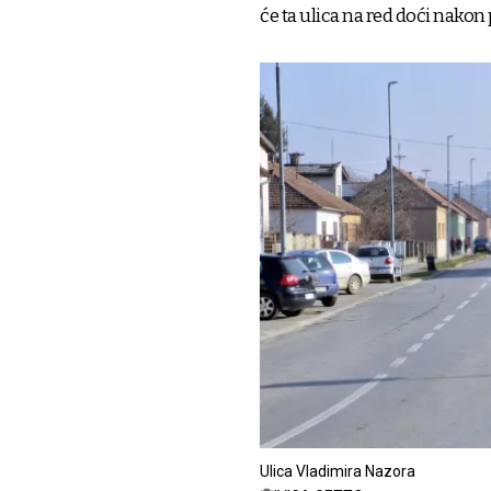
će ta ulica na red doći nakon
Ulica Vladimira Nazora