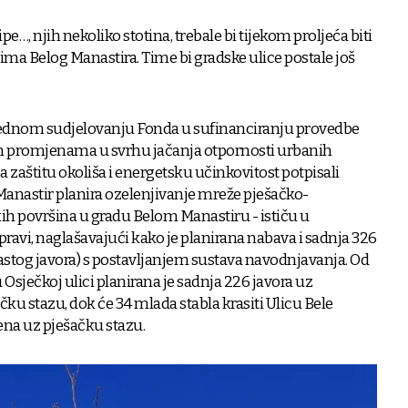
ipe…, njih nekoliko stotina, trebale bi tijekom proljeća biti
ima Belog Manastira. Time bi gradske ulice postale još
rednom sudjelovanju Fonda u sufinanciranju provedbe
m promjenama u svrhu jačanja otpornosti urbanih
 zaštitu okoliša i energetsku učinkovitost potpisali
 Manastir planira ozelenjivanje mreže pješačko-
čkih površina u gradu Belom Manastiru - ističu u
ravi, naglašavajući kako je planirana nabava i sadnja 326
lastog javora) s postavljanjem sustava navodnjavanja. Od
Osječkoj ulici planirana je sadnja 226 javora uz
čku stazu, dok će 34 mlada stabla krasiti Ulicu Bele
đena uz pješačku stazu.