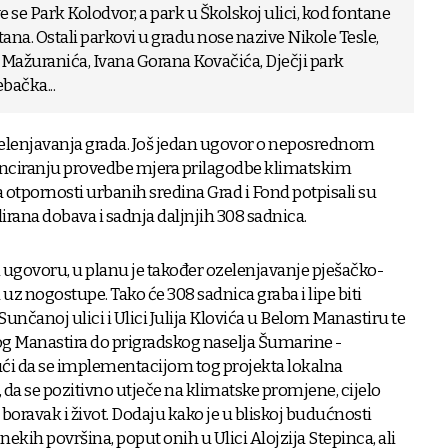
se Park Kolodvor, a park u Školskoj ulici, kod fontane
ntana. Ostali parkovi u gradu nose nazive Nikole Tesle,
Mažuranića, Ivana Gorana Kovačića, Dječji park
bačka...
zelenjavanja grada. Još jedan ugovor o neposrednom
nciranju provedbe mjera prilagodbe klimatskim
tpornosti urbanih sredina Grad i Fond potpisali su
lirana dobava i sadnja daljnjih 308 sadnica.
ugovoru, u planu je također ozelenjavanje pješačko-
a uz nogostupe. Tako će 308 sadnica graba i lipe biti
unčanoj ulici i Ulici Julija Klovića u Belom Manastiru te
log Manastira do prigradskog naselja Šumarine -
ući da se implementacijom tog projekta lokalna
 da se pozitivno utječe na klimatske promjene, cijelo
boravak i život. Dodaju kako je u bliskoj budućnosti
nekih površina, poput onih u Ulici Alojzija Stepinca, ali