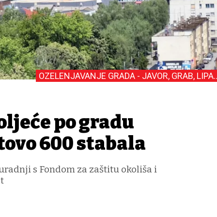
OZELENJAVANJE GRADA - JAVOR, GRAB, LIPA..
oljeće po gradu
tovo 600 stabala
radnji s Fondom za zaštitu okoliša i
t