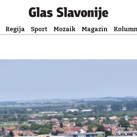
Regija
Sport
Mozaik
Magazin
Kolum