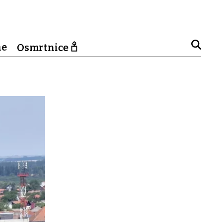
ne
Osmrtnice