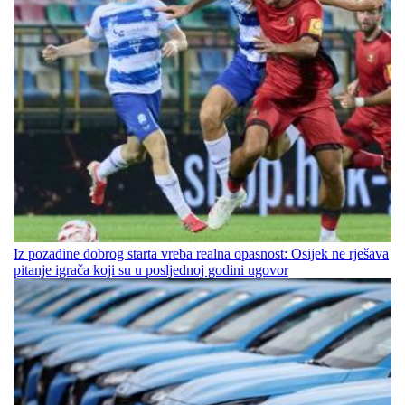
Iz pozadine dobrog starta vreba realna opasnost: Osijek ne rješava
pitanje igrača koji su u posljednoj godini ugovor