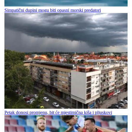
Simpatični dupini mogu biti opasni morski predatori
Petak donosi promjenu, bit će mjestimična kiša i pljuskovi