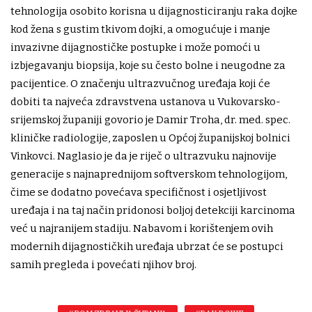
tehnologija osobito korisna u dijagnosticiranju raka dojke
kod žena s gustim tkivom dojki, a omogućuje i manje
invazivne dijagnostičke postupke i može pomoći u
izbjegavanju biopsija, koje su često bolne i neugodne za
pacijentice. O značenju ultrazvučnog uređaja koji će
dobiti ta najveća zdravstvena ustanova u Vukovarsko-
srijemskoj županiji govorio je Damir Troha, dr. med. spec.
kliničke radiologije, zaposlen u Općoj županijskoj bolnici
Vinkovci. Naglasio je da je riječ o ultrazvuku najnovije
generacije s najnaprednijom softverskom tehnologijom,
čime se dodatno povećava specifičnost i osjetljivost
uređaja i na taj način pridonosi boljoj detekciji karcinoma
već u najranijem stadiju. Nabavom i korištenjem ovih
modernih dijagnostičkih uređaja ubrzat će se postupci
samih pregleda i povećati njihov broj.