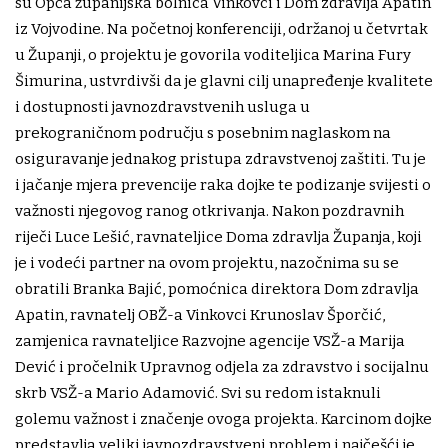
su Opća županijska bolnica Vinkovci i Dom zdravlja Apatin
iz Vojvodine. Na početnoj konferenciji, održanoj u četvrtak
u Županji, o projektu je govorila voditeljica Marina Fury
Šimurina, ustvrdivši da je glavni cilj unapređenje kvalitete
i dostupnosti javnozdravstvenih usluga u
prekograničnom području s posebnim naglaskom na
osiguravanje jednakog pristupa zdravstvenoj zaštiti. Tu je
i jačanje mjera prevencije raka dojke te podizanje svijesti o
važnosti njegovog ranog otkrivanja. Nakon pozdravnih
riječi Luce Lešić, ravnateljice Doma zdravlja Županja, koji
je i vodeći partner na ovom projektu, nazočnima su se
obratili Branka Bajić, pomoćnica direktora Dom zdravlja
Apatin, ravnatelj OBŽ-a Vinkovci Krunoslav Šporčić,
zamjenica ravnateljice Razvojne agencije VSŽ-a Marija
Dević i pročelnik Upravnog odjela za zdravstvo i socijalnu
skrb VSŽ-a Mario Adamović. Svi su redom istaknuli
golemu važnost i značenje ovoga projekta. Karcinom dojke
predstavlja veliki javnozdravstveni problem i najčešći je