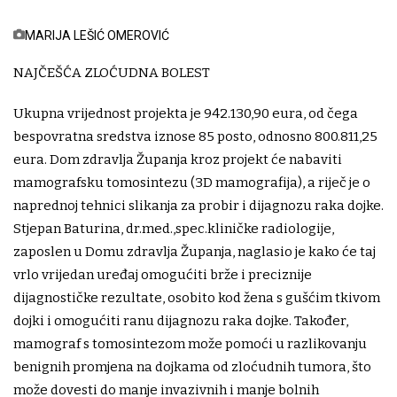
MARIJA LEŠIĆ OMEROVIĆ
NAJČEŠĆA ZLOĆUDNA BOLEST
Ukupna vrijednost projekta je 942.130,90 eura, od čega
bespovratna sredstva iznose 85 posto, odnosno 800.811,25
eura. Dom zdravlja Županja kroz projekt će nabaviti
mamografsku tomosintezu (3D mamografija), a riječ je o
naprednoj tehnici slikanja za probir i dijagnozu raka dojke.
Stjepan Baturina, dr.med.,spec.kliničke radiologije,
zaposlen u Domu zdravlja Županja, naglasio je kako će taj
vrlo vrijedan uređaj omogućiti brže i preciznije
dijagnostičke rezultate, osobito kod žena s gušćim tkivom
dojki i omogućiti ranu dijagnozu raka dojke. Također,
mamograf s tomosintezom može pomoći u razlikovanju
benignih promjena na dojkama od zloćudnih tumora, što
može dovesti do manje invazivnih i manje bolnih