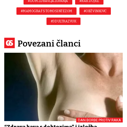
#DOM ZDRAVLJA ŽUPANJA
#RAK DOJKE
#MAMOGRAF S TOMOSINTEZOM
#OBŽ VINKOVC
#3D ULTRAZVUK
Povezani članci
DAN BORBE PROTIV RAKA
“Zdrava kava s doktorima” i izložba