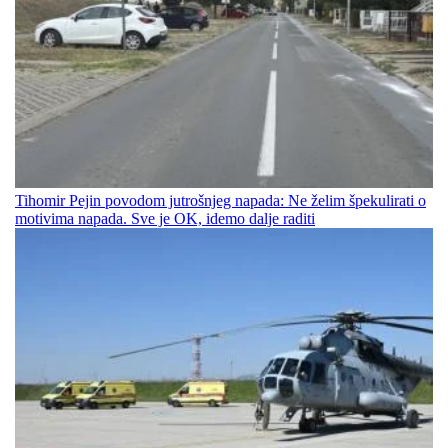
Tihomir Pejin povodom jutrošnjeg napada: Ne želim špekulirati o
motivima napada. Sve je OK, idemo dalje raditi