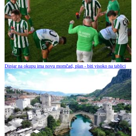
Dinjar na okupu ima novu momčad, plan - biti visoko na tablici