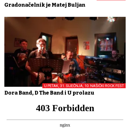
Gradonačelnik je Matej Buljan
U PETAK, 31. SIJEČNJA, 10. NAŠIČKI ROCK FEST
Dora Band, D The Band i U prolazu