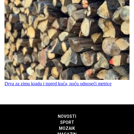
Drva za zimu kradu i ispred kuća, noću odnoseći metrice
NOVOSTI
SPORT
MOZAIK