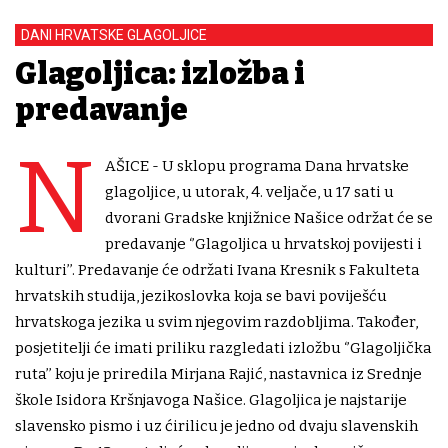
DANI HRVATSKE GLAGOLJICE
Glagoljica: izložba i
predavanje
N
AŠICE - U sklopu programa Dana hrvatske
glagoljice, u utorak, 4. veljače, u 17 sati u
dvorani Gradske knjižnice Našice održat će se
predavanje ‘’Glagoljica u hrvatskoj povijesti i
kulturi’’. Predavanje će održati Ivana Kresnik s Fakulteta
hrvatskih studija, jezikoslovka koja se bavi poviješću
hrvatskoga jezika u svim njegovim razdobljima. Također,
posjetitelji će imati priliku razgledati izložbu ‘’Glagoljička
ruta’’ koju je priredila Mirjana Rajić, nastavnica iz Srednje
škole Isidora Kršnjavoga Našice. Glagoljica je najstarije
slavensko pismo i uz ćirilicu je jedno od dvaju slavenskih