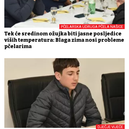
PČELARSKA UDRUGA PČELA NAŠICE
Tek će sredinom ožujka biti jasne posljedice
viših temperatura: Blaga zima nosi probleme
pčelarima
DJEČJE VIJEĆE