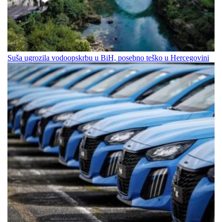
Suša ugrozila vodoopskrbu u BiH, posebno teško u Hercegovini