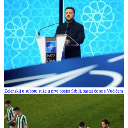
Zelenskij u subotu stiže u prvi posjet Srbiji, sastat će se s Vučićem