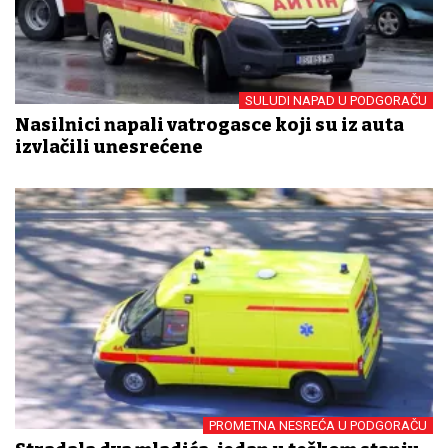
SULUDI NAPAD U PODGORAČU
Nasilnici napali vatrogasce koji su iz auta
izvlačili unesrećene
PROMETNA NESREĆA U PODGORAČU