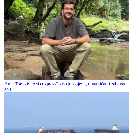
Ante Travizi: “Asia express” vrlo je slojevit, dinamičan i zabavan
šou