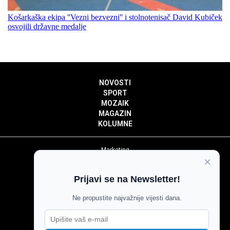
Košarkaška ekipa ''Vezni bezvezni'' i stolnotenisač David Kubiček
osvojili državne medalje
NOVOSTI
SPORT
MOZAIK
MAGAZIN
KOLUMNE
Marketing
×
Politika privatnosti
Politika kolačića
Prijavi se na Newsletter!
Impressum
Pravila prenošenja sadržaja
Ne propustite najvažnije vijesti dana.
Pravila komentiranja
Agroglas