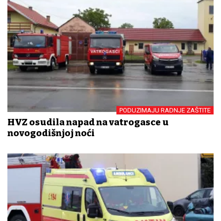
PODUZIMAJU RADNJE ZAŠTITE
HVZ osudila napad na vatrogasce u
novogodišnjoj noći