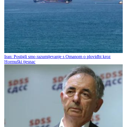
Iran: Postigli smo razumijevanje s Omanom o plovidbi kroz
Hormuški tjesnac