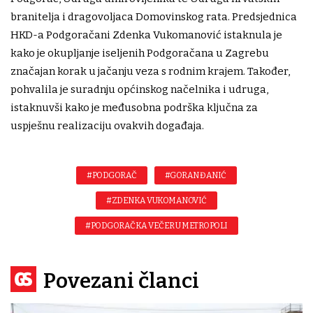
branitelja i dragovoljaca Domovinskog rata. Predsjednica
HKD-a Podgoračani Zdenka Vukomanović istaknula je
kako je okupljanje iseljenih Podgoračana u Zagrebu
značajan korak u jačanju veza s rodnim krajem. Također,
pohvalila je suradnju općinskog načelnika i udruga,
istaknuvši kako je međusobna podrška ključna za
uspješnu realizaciju ovakvih događaja.
#PODGORAČ
#GORAN ĐANIĆ
#ZDENKA VUKOMANOVIĆ
#PODGORAČKA VEČER U METROPOLI
Povezani članci