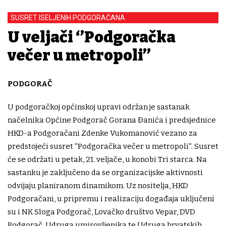
SUSRET ISELJENIH PODGORAČANA
U veljači ‘’Podgoračka
večer u metropoli’’
PODGORAČ
U podgoračkoj općinskoj upravi održan je sastanak
načelnika Općine Podgorač Gorana Đanića i predsjednice
HKD-a Podgoračani Zdenke Vukomanović vezano za
predstojeći susret ''Podgoračka večer u metropoli''. Susret
će se održati u petak, 21. veljače, u konobi Tri starca. Na
sastanku je zaključeno da se organizacijske aktivnosti
odvijaju planiranom dinamikom. Uz nositelja, HKD
Podgoračani, u pripremu i realizaciju događaja uključeni
su i NK Sloga Podgorač, Lovačko društvo Vepar, DVD
Podgorač, Udruga umirovljenika te Udruga hrvatskih