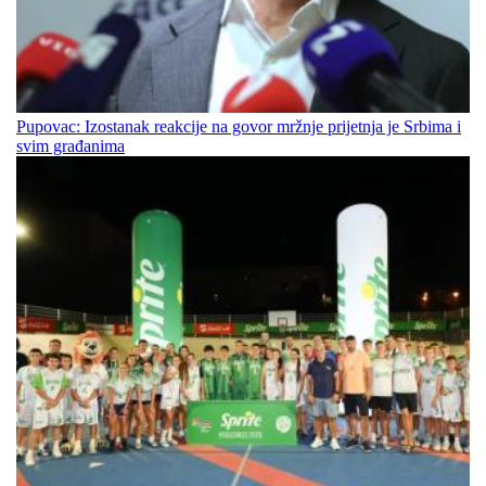
Pupovac: Izostanak reakcije na govor mržnje prijetnja je Srbima i
svim građanima