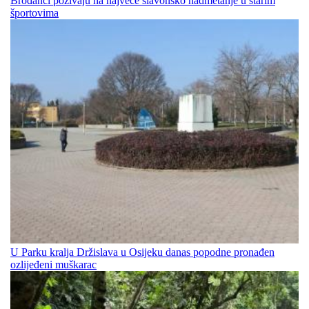
Brođanci pozivaju na najveće slavonsko nadmetanje u starim
športovima
U Parku kralja Držislava u Osijeku danas popodne pronađen
ozlijeđeni muškarac