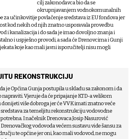
cilj zakonodavca bio da se
okrupnjavanjem vodnokomunalnih
e za učinkovitije povlačenje sredstava iz EU fondova jer
nost kod nekih od njih znatno usporavala provedbu
d i kanalizacija i do sada je imao dovoljno znanja i
talno i uspješno provodi, a sada će Drenovcima i Gunji
ekata koje kao mali javni isporučitelji nisu mogli
LJITU REKONSTRUKCIJU
 da je Općina Gunja postupila u skladu sa zakonom i da
to napraviti. Vjeruje da će pripajanje KTD-a velikom
donijeti više dobroga jer će VVK imati znatno veće
sredstava za temeljitu rekonstrukciju vodovodne
o potrebna. I načelnik Drenovaca Josip Nasurović
u Drenovačkog vodovoda većem sustavu vide šansu za
dručju te općine jer oni, kao mali vodovod, ne mogu