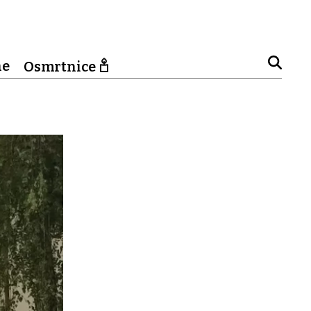
ne
Osmrtnice