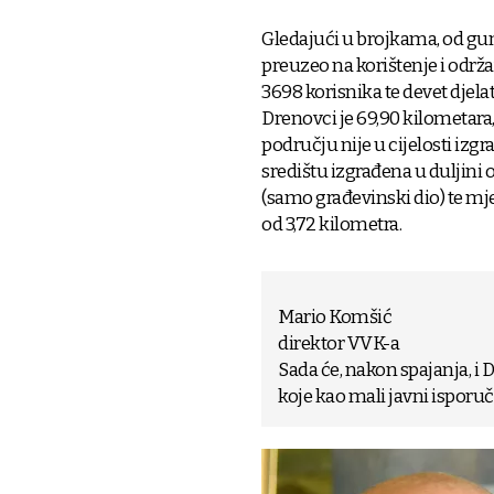
Gledajući u brojkama, od g
preuzeo na korištenje i održ
3698 korisnika te devet djel
Drenovci je 69,90 kilometara,
području nije u cijelosti izg
središtu izgrađena u duljini o
(samo građevinski dio) te mje
od 3,72 kilometra.
Mario Komšić
direktor VVK-a
Sada će, nakon spajanja, i
koje kao mali javni isporuči