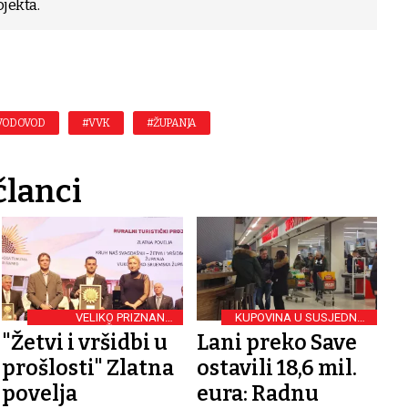
ojekta.
VODOVOD
#VVK
#ŽUPANJA
članci
VELIKO PRIZNANJE
KUPOVINA U SUSJEDNOJ
ŽUPANJCIMA
BIH
"Žetvi i vršidbi u
Lani preko Save
prošlosti" Zlatna
ostavili 18,6 mil.
povelja
eura: Radnu