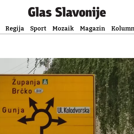
Regija
Sport
Mozaik
Magazin
Kolum