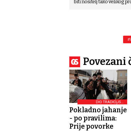
biti nositelj tako velikog pr
#
Povezani 
DIO TRADICIJSKE
KULTURNE BAŠTINE
Pokladno jahanje
- po pravilima:
Prije povorke