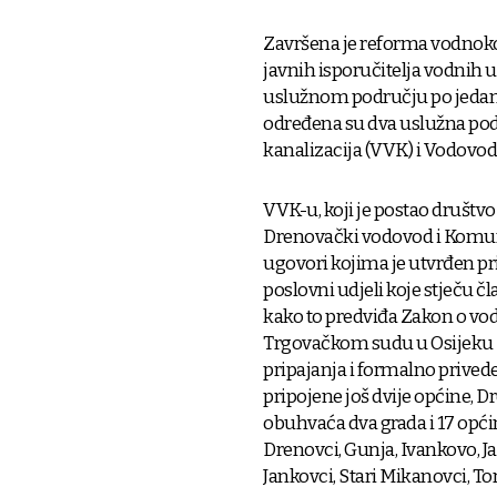
Završena je reforma vodnok
javnih isporučitelja vodnih 
uslužnom području po jedan 
određena su dva uslužna podr
kanalizacija (VVK) i Vodovod
VVK-u, koji je postao društv
Drenovački vodovod i Komuna
ugovori kojima je utvrđen pri
poslovni udjeli koje stječu čl
kako to predviđa Zakon o vo
Trgovačkom sudu u Osijeku 2. 
pripajanja i formalno prived
pripojene još dvije općine, D
obuhvaća dva grada i 17 općin
Drenovci, Gunja, Ivankovo, Ja
Jankovci, Stari Mikanovci, Tor