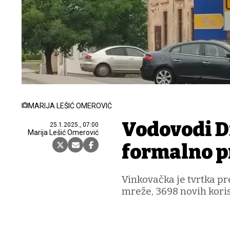
MARIJA LEŠIĆ OMEROVIĆ
Vodovodi D
25.1.2025., 07:00
Marija Lešić Omerović
formalno p
Vinkovačka je tvrtka p
mreže, 3698 novih koris