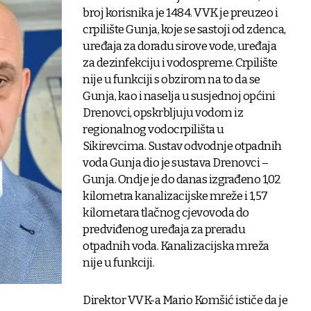
broj korisnika je 1484. VVK je preuzeo i
crpilište Gunja, koje se sastoji od zdenca,
uređaja za doradu sirove vode, uređaja
za dezinfekciju i vodospreme. Crpilište
nije u funkciji s obzirom na to da se
Gunja, kao i naselja u susjednoj općini
Drenovci, opskrbljuju vodom iz
regionalnog vodocrpilišta u
Sikirevcima. Sustav odvodnje otpadnih
voda Gunja dio je sustava Drenovci –
Gunja. Ondje je do danas izgrađeno 1,02
kilometra kanalizacijske mreže i 1,57
kilometara tlačnog cjevovoda do
predviđenog uređaja za preradu
otpadnih voda. Kanalizacijska mreža
nije u funkciji.
Direktor VVK-a Mario Komšić ističe da je