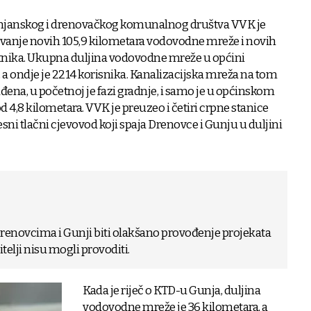
unjanskog i drenovačkog komunalnog društva VVK je
avanje novih 105,9 kilometara vodovodne mreže i novih
atnika. Ukupna duljina vodovodne mreže u općini
 a ondje je 2214 korisnika. Kanalizacijska mreža na tom
rađena, u početnoj je fazi gradnje, i samo je u općinskom
d 4,8 kilometara. VVK je preuzeo i četiri crpne stanice
sni tlačni cjevovod koji spaja Drenovce i Gunju u duljini
 Drenovcima i Gunji biti olakšano provođenje projekata
telji nisu mogli provoditi.
Kada je riječ o KTD-u Gunja, duljina
vodovodne mreže je 36 kilometara, a