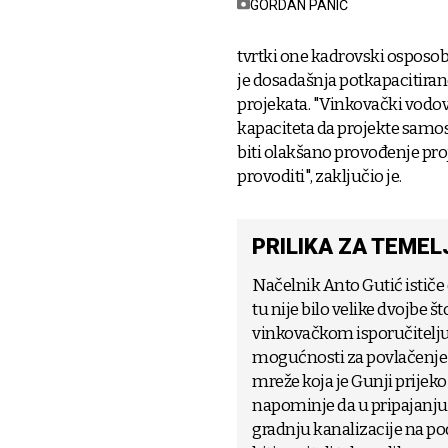
GORDAN PANIĆ
tvrtki one kadrovski osposob
je dosadašnja potkapacitira
projekata. "Vinkovački vodovo
kapaciteta da projekte samos
biti olakšano provođenje proj
provoditi", zaključio je.
PRILIKA ZA TEME
Načelnik Anto Gutić ističe
tu nije bilo velike dvojbe š
vinkovačkom isporučitelju 
mogućnosti za povlačenje 
mreže koja je Gunji prijek
napominje da u pripajanj
gradnju kanalizacije na po