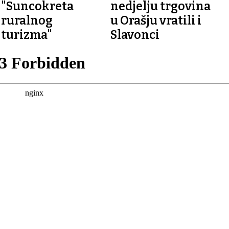
"Suncokreta
nedjelju trgovina
ruralnog
u Orašju vratili i
turizma"
Slavonci