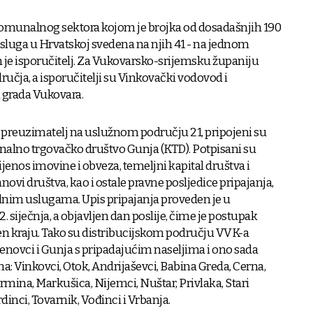
omunalnog sektora kojom je brojka od dosadašnjih 190
usluga u Hrvatskoj svedena na njih 41 - na jednom
je isporučitelj. Za Vukovarsko-srijemsku županiju
učja, a isporučitelji su Vinkovački vodovod i
 grada Vukovara.
o preuzimatelj na uslužnom području 21, pripojeni su
lno trgovačko društvo Gunja (KTD). Potpisani su
jenos imovine i obveza, temeljni kapital društva i
anovi društva, kao i ostale pravne posljedice pripajanja,
dnim uslugama. Upis pripajanja proveden je u
siječnja, a objavljen dan poslije, čime je postupak
en kraju. Tako su distribucijskom području VVK-a
renovci i Gunja s pripadajućim naseljima i ono sada
a: Vinkovci, Otok, Andrijaševci, Babina Greda, Cerna,
rmina, Markušica, Nijemci, Nuštar, Privlaka, Stari
dinci, Tovarnik, Vođinci i Vrbanja.