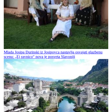
Mlada Josipa Đurinski iz Josipovca nastavlja osvajati glazbenu
scenu: „Ej ravnico“ nova je posveta Slavoniji