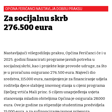
OPĆINA FERIČANCI NASTAVLJA DOBRU PRAKSU
Za socijalnu skrb
276.500 eura
Nastavljajući višegodišnju praksu, Općina Feričanci će i u
2025. godini financirati programe javnih potreba u
socijalnoj skrbi, kao i projekte koje provode udruge, za što
je u proračunu osigurano 276.500 eura. Najveći dio
sredstva, 115.000 eura, namijenjen je za financiranje udjela
roditelja djece slabijeg imovnog stanja u cijeni programa
Dječjeg vrtića Mali princ. S ciljem unaprjeđenja uvjeta
stanovanja mladim obiteljima Općina je osigurala 28.000
eura. Ove je godine za stipendije studentima predvidjela
15.000 eura, a za sufinanciranje javnog prijevoza