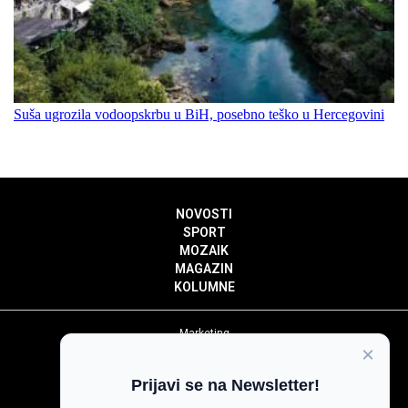
Suša ugrozila vodoopskrbu u BiH, posebno teško u Hercegovini
NOVOSTI
SPORT
MOZAIK
MAGAZIN
KOLUMNE
Marketing
×
Politika privatnosti
Politika kolačića
Prijavi se na Newsletter!
Impressum
Pravila prenošenja sadržaja