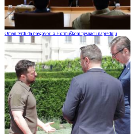
Oman tvrdi da pregovori o Hormuškom tjesnacu napreduju