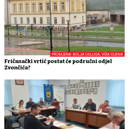
PROMJENA: BOLJA USLUGA, VIŠA CIJENA
Fričanački vrtić postat će područni odjel
Zvončića?