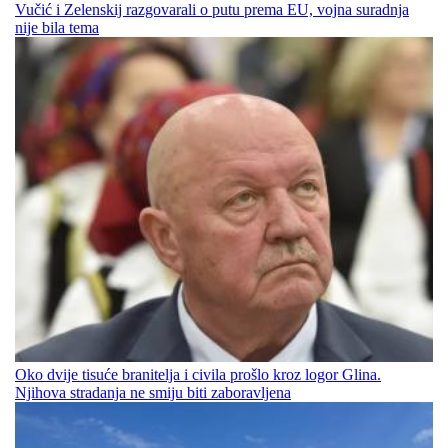
Vučić i Zelenskij razgovarali o putu prema EU, vojna suradnja
nije bila tema
Oko dvije tisuće branitelja i civila prošlo kroz logor Glina.
Njihova stradanja ne smiju biti zaboravljena