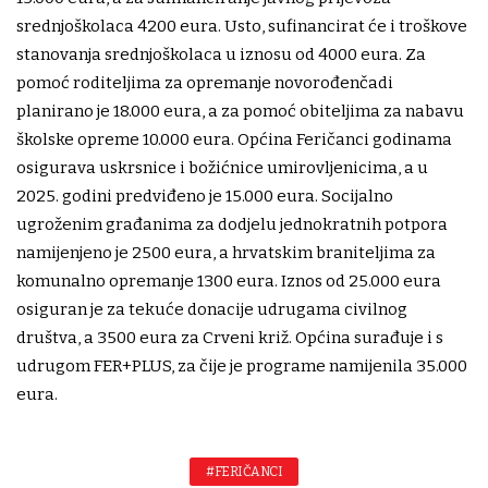
srednjoškolaca 4200 eura. Usto, sufinancirat će i troškove
stanovanja srednjoškolaca u iznosu od 4000 eura. Za
pomoć roditeljima za opremanje novorođenčadi
planirano je 18.000 eura, a za pomoć obiteljima za nabavu
školske opreme 10.000 eura. Općina Feričanci godinama
osigurava uskrsnice i božićnice umirovljenicima, a u
2025. godini predviđeno je 15.000 eura. Socijalno
ugroženim građanima za dodjelu jednokratnih potpora
namijenjeno je 2500 eura, a hrvatskim braniteljima za
komunalno opremanje 1300 eura. Iznos od 25.000 eura
osiguran je za tekuće donacije udrugama civilnog
društva, a 3500 eura za Crveni križ. Općina surađuje i s
udrugom FER+PLUS, za čije je programe namijenila 35.000
eura.
#FERIČANCI