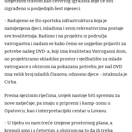
umjetnom travom kao četvrtog igrališta koje će biti
izgrađeno u posljednjih šest mjeseci.
- Radujemo se što sportska infrastruktura koja je
namijenjena djeci, mladima i svim rekreativcima postaje
sve kvalitetnija. Radimo i na projektu iz područja
vatrogastva i nadam se kako ćemo se uspješno prijaviti za
potrebe našeg DVD-a, koji ima kvalitetan Vatrogasni dom,
no projektiramo skladišni prostor i vježbalište za mlade
vatrogasce s obzirom na pokazanu potrebu, jer naš DVD
ima velik broj mladih članova, odnosno djece - istaknula je
Cirba.
Prema njezinim riječima, uvijek nastoje biti spremni za
nove natječaje, pa imaju u pripremi i kamp-zonu u
Opatovcu, kao i interpretacijski centar u Lovasu.
- U tijeku su nam treće izmjene prostornog plana, a
krenuli smo i s četvrtim, s obzirom na to da ih treba