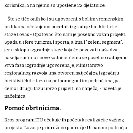
korisnika, a na njemu su uposlene 22 djelatnice.
- Što se tiče onih koji su ugovoreni, s boljim vremenskim
prilikama očekujemo početak izgradnje biciklističke
staze Lovas - Opatovac, što nam je posebno važan projekt.
Spada u sfere turizma i sporta, a ima i "zeleni segment",
jer u sklopu izgradnje staze koja će povezati naša dva
naselja sadimo i nove sadnice, čemu se posebno radujemo.
Prva faza izgradnje ugovorena je, Ministarstvo
regionalnog razvoja ima otvoren natječaj za izgradnju
biciklističkih staza na potpomognutim područjima, pa
ćemo i drugu fazu ubrzo prijaviti na natječaj - navela je
načelnica.
Pomoć obrtnicima.
Kroz program ITU očekuje ih početak realizacije važnog
projekta. Lovas je pridruženo područje Urbanom području