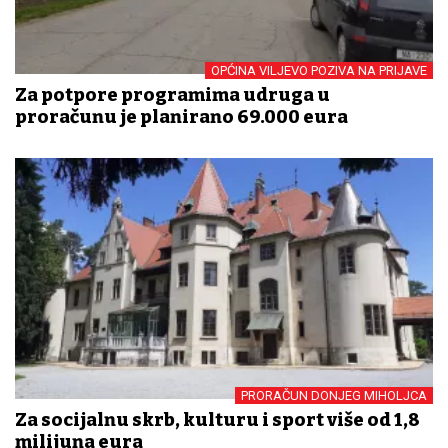
OPĆINA VILJEVO POZIVA NA PRIJAVE
Za potpore programima udruga u
proračunu je planirano 69.000 eura
PRORAČUN DONJEG MIHOLJCA
Za socijalnu skrb, kulturu i sport više od 1,8
milijuna eura