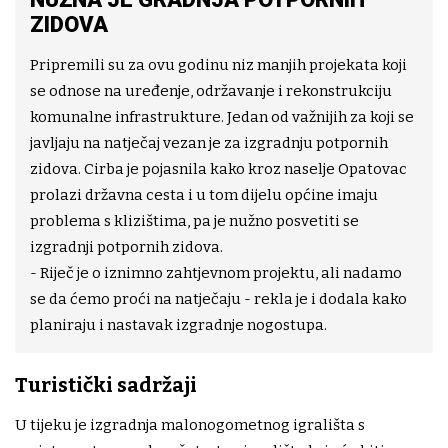
ZIDOVA
Pripremili su za ovu godinu niz manjih projekata koji
se odnose na uređenje, održavanje i rekonstrukciju
komunalne infrastrukture. Jedan od važnijih za koji se
javljaju na natječaj vezan je za izgradnju potpornih
zidova. Cirba je pojasnila kako kroz naselje Opatovac
prolazi državna cesta i u tom dijelu općine imaju
problema s klizištima, pa je nužno posvetiti se
izgradnji potpornih zidova.
- Riječ je o iznimno zahtjevnom projektu, ali nadamo
se da ćemo proći na natječaju - rekla je i dodala kako
planiraju i nastavak izgradnje nogostupa.
Turistički sadržaji
U tijeku je izgradnja malonogometnog igrališta s