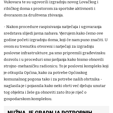
Vukovara te su ugovorili izgradnju novog Lovačkog i
ribičkog doma s prostorom za sportske aktivnosti i
dvoranom za društvena zbivanja.
- Nakon procedure raspisivanja natječaja i ugovaranja
sredstava slijedi javna nabava. Vjerujem kako ćemo ove
godine početi izgradnju doma, koji će nam puno značiti. U
ovom su trenutku otvoreni i natječaji za izgradnju
poslovne infrastrukture, pa smo pripremili građevinsku
dozvolu i u proceduri smo javljanja kako bismo obnovili
strojno-mehaničku radionicu. To je poslovni kompleks koji
je otkupila Općina, kako za potrebe Općinskog
komunalnog pogona tako i za potrebe naših obrtnika -
naglasila je i pojasnila kako neki obrti već djeluju unutar
tog objekta i žele ga obnoviti zato što je riječ o
gospodarskom kompleksu.
NUŽNA JE GRADNJA POTPORNIH