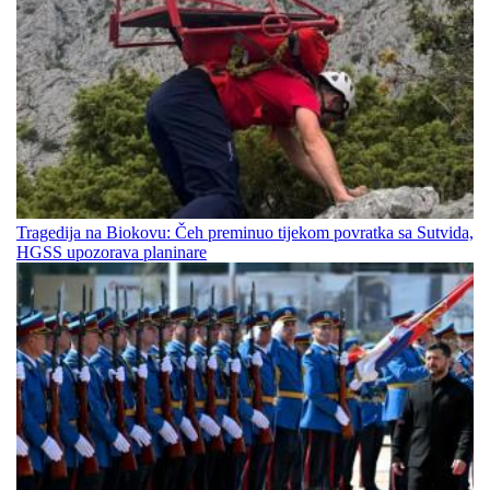
Tragedija na Biokovu: Čeh preminuo tijekom povratka sa Sutvida,
HGSS upozorava planinare