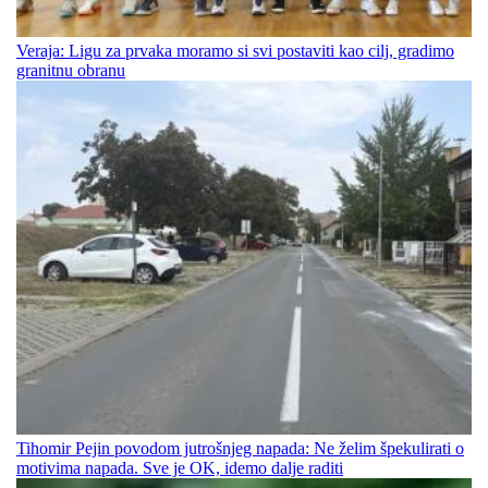
Veraja: Ligu za prvaka moramo si svi postaviti kao cilj, gradimo
granitnu obranu
Tihomir Pejin povodom jutrošnjeg napada: Ne želim špekulirati o
motivima napada. Sve je OK, idemo dalje raditi