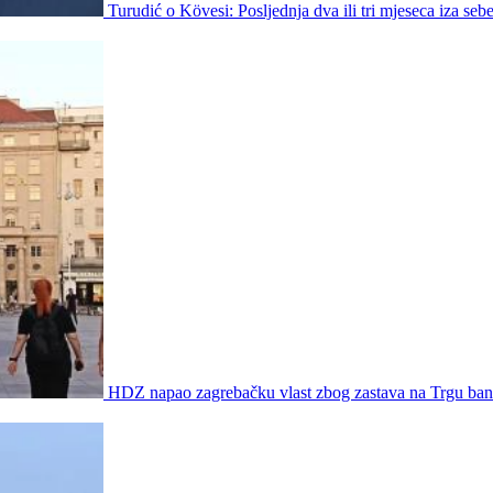
Turudić o Kövesi: Posljednja dva ili tri mjeseca iza sebe
HDZ napao zagrebačku vlast zbog zastava na Trgu bana