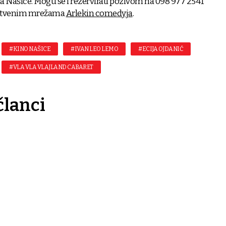
na Našice. Mogu se i rezervirati pozivom na 098 977 2541
ruštvenim mrežama
Arlekin comedyja
.
#KINO NAŠICE
#IVAN LEO LEMO
#ECIJA OJDANIĆ
#VLA VLA VLAJLAND CABARET
članci