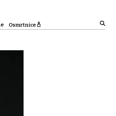
ne
Osmrtnice