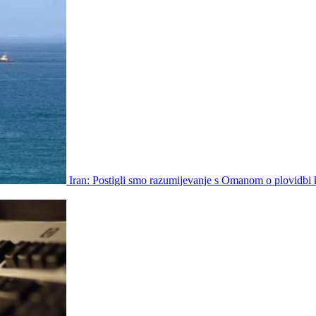
Iran: Postigli smo razumijevanje s Omanom o plovidbi 