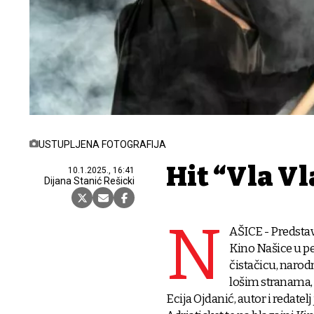
USTUPLJENA FOTOGRAFIJA
Hit “Vla Vl
10.1.2025., 16:41
Dijana Stanić Rešicki
N
AŠICE - Predstav
Kino Našice u pet
čistačicu, narod
lošim stranama, p
Ecija Ojdanić, autor i redatel