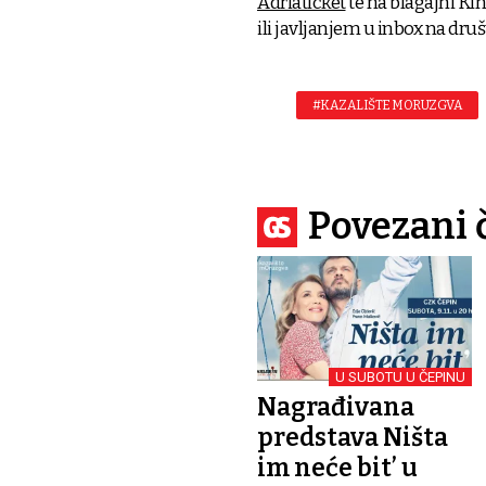
Adriaticket
te na blagajni Ki
ili javljanjem u inbox na d
#KAZALIŠTE MORUZGVA
Povezani 
U SUBOTU U ČEPINU
Nagrađivana
predstava Ništa
im neće bit’ u