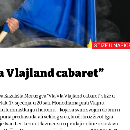
STIŽE U NAŠIC
a Vlajland cabaret”
a Kazališta Moruzgva “Vla Vla Vlajland cabaret” stiže u
ak, 17. siječnja, u 20 sati. Monodrama prati Vlajnu –
nu feministkinju i heroinu – koja sa svim svojim dobrim i
una predrasuda, ali velikog srca, kroči kroz život. Igra
j je Ivan Leo Lemo. Ulaznice su u prodaji online u sustavu