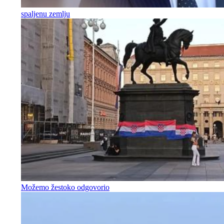
spaljenu zemlju
Možemo žestoko odgovorio