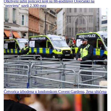
Otkriveni lažni policajci koji su 88-godišnjoj Osječanki na
"provjeru" uzeli 2.300 eura
Četvorica izbodena u londonskom Covent Gardenu, žena uhićena