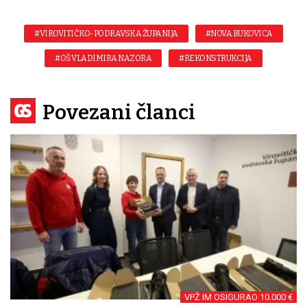
#VIROVITIČKO-PODRAVSKA ŽUPANIJA
#NOVA BUKOVICA
#OŠ VLADIMIRA NAZORA
#REKONSTRUKCIJA
Povezani članci
VPŽ IM OSIGURAO 10.000 €