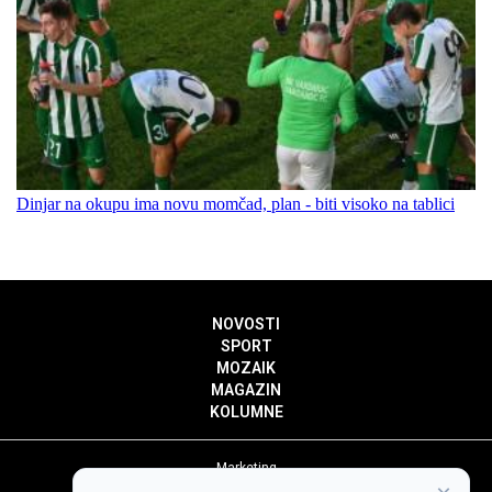
Dinjar na okupu ima novu momčad, plan - biti visoko na tablici
NOVOSTI
SPORT
MOZAIK
MAGAZIN
KOLUMNE
Marketing
Politika privatnosti