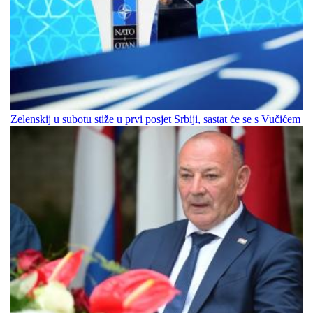
Zelenskij u subotu stiže u prvi posjet Srbiji, sastat će se s Vučićem