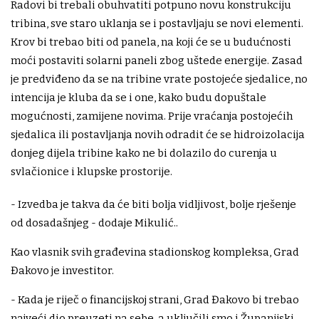
Radovi bi trebali obuhvatiti potpuno novu konstrukciju
tribina, sve staro uklanja se i postavljaju se novi elementi.
Krov bi trebao biti od panela, na koji će se u budućnosti
moći postaviti solarni paneli zbog uštede energije. Zasad
je predviđeno da se na tribine vrate postojeće sjedalice, no
intencija je kluba da se i one, kako budu dopuštale
mogućnosti, zamijene novima. Prije vraćanja postojećih
sjedalica ili postavljanja novih odradit će se hidroizolacija
donjeg dijela tribine kako ne bi dolazilo do curenja u
svlačionice i klupske prostorije.
- Izvedba je takva da će biti bolja vidljivost, bolje rješenje
od dosadašnjeg - dodaje Mikulić..
Kao vlasnik svih građevina stadionskog kompleksa, Grad
Đakovo je investitor.
- Kada je riječ o financijskoj strani, Grad Đakovo bi trebao
najveći dio preuzeti na sebe, a uključili smo i Županijski