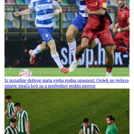
Iz pozadine dobrog starta vreba realna opasnost: Osijek ne rješava
pitanje igrača koji su u posljednoj godini ugovor