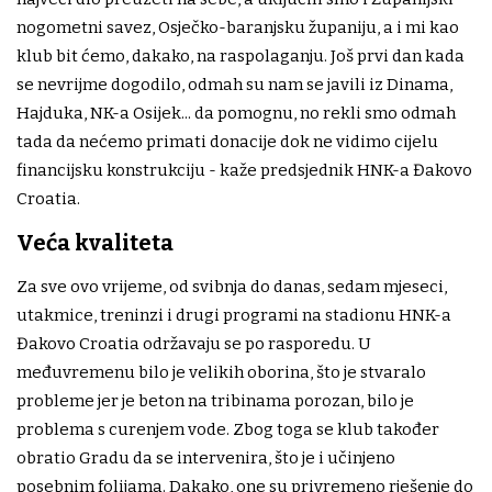
nogometni savez, Osječko-baranjsku županiju, a i mi kao
klub bit ćemo, dakako, na raspolaganju. Još prvi dan kada
se nevrijme dogodilo, odmah su nam se javili iz Dinama,
Hajduka, NK-a Osijek... da pomognu, no rekli smo odmah
tada da nećemo primati donacije dok ne vidimo cijelu
financijsku konstrukciju - kaže predsjednik HNK-a Đakovo
Croatia.
Veća kvaliteta
Za sve ovo vrijeme, od svibnja do danas, sedam mjeseci,
utakmice, treninzi i drugi programi na stadionu HNK-a
Đakovo Croatia održavaju se po rasporedu. U
međuvremenu bilo je velikih oborina, što je stvaralo
probleme jer je beton na tribinama porozan, bilo je
problema s curenjem vode. Zbog toga se klub također
obratio Gradu da se intervenira, što je i učinjeno
posebnim folijama. Dakako, one su privremeno rješenje do