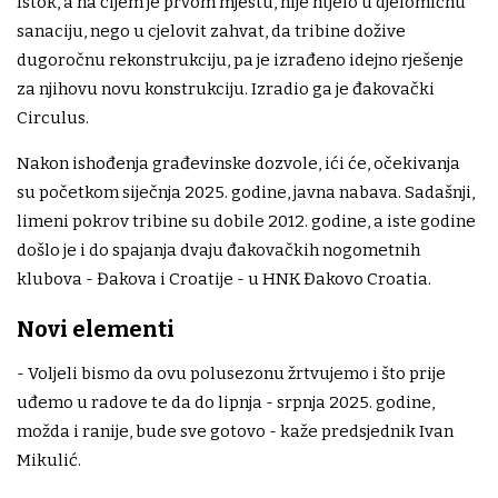
Istok, a na čijem je prvom mjestu, nije htjelo u djelomičnu
sanaciju, nego u cjelovit zahvat, da tribine dožive
dugoročnu rekonstrukciju, pa je izrađeno idejno rješenje
za njihovu novu konstrukciju. Izradio ga je đakovački
Circulus.
Nakon ishođenja građevinske dozvole, ići će, očekivanja
su početkom siječnja 2025. godine, javna nabava. Sadašnji,
limeni pokrov tribine su dobile 2012. godine, a iste godine
došlo je i do spajanja dvaju đakovačkih nogometnih
klubova - Đakova i Croatije - u HNK Đakovo Croatia.
Novi elementi
- Voljeli bismo da ovu polusezonu žrtvujemo i što prije
uđemo u radove te da do lipnja - srpnja 2025. godine,
možda i ranije, bude sve gotovo - kaže predsjednik Ivan
Mikulić.