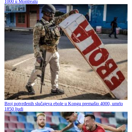
1000 u Montrealu
Broj potvrđenih slučajeva ebole u Kongu premašio 4000, umrlo
1850 ljudi