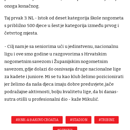
onoga konačnog.
Taj prvak 3. NL - Istok od deset kategorija škole nogometa
s približno 500 djece u šest je kategorija između prvog i
četvrtog mjesta.
- Cilj nam je sa seniorima ući u jedinstvenu, nacionalnu
ligu i ove smo godine u razgovorima s Hrvatskim
nogometnim savezom i Županijskim nogometnim
savezom, gdje dolazi do osnivanja druge nacionalne lige
za kadete i juniore. Mi se tu kao klub želimo pozicionirati
jer želimo da naša djeca imaju dobre preduvjete, jače
podražajne aktivnosti, bolju kvalitetu lige, da bi danas-
sutra otišli u profesionalni dio - kaže Mikulić.
#HNK-A ĐAKOVO CROATIA
#STADION
#TRIBINE