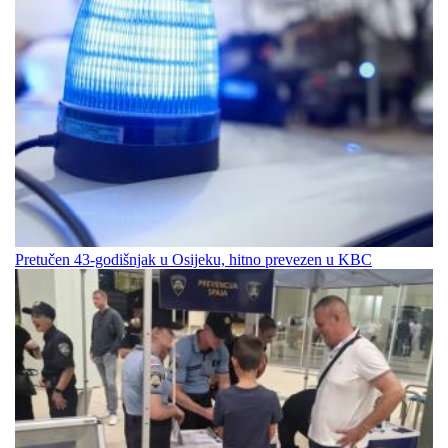
Pretučen 43-godišnjak u Osijeku, hitno prevezen u KBC