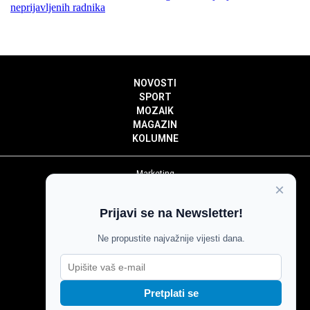
neprijavljenih radnika
NOVOSTI
SPORT
MOZAIK
MAGAZIN
KOLUMNE
Marketing
×
Politika privatnosti
Politika kolačića
Prijavi se na Newsletter!
Impressum
Pravila prenošenja sadržaja
Ne propustite najvažnije vijesti dana.
Pravila komentiranja
Agroglas
Pretplati se