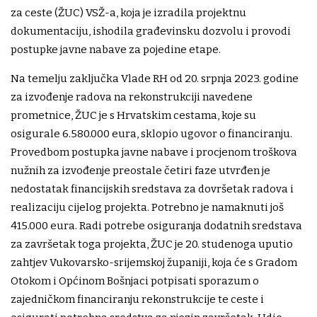
za ceste (ŽUC) VSŽ-a, koja je izradila projektnu
dokumentaciju, ishodila građevinsku dozvolu i provodi
postupke javne nabave za pojedine etape.
Na temelju zaključka Vlade RH od 20. srpnja 2023. godine
za izvođenje radova na rekonstrukciji navedene
prometnice, ŽUC je s Hrvatskim cestama, koje su
osigurale 6.580.000 eura, sklopio ugovor o financiranju.
Provedbom postupka javne nabave i procjenom troškova
nužnih za izvođenje preostale četiri faze utvrđen je
nedostatak financijskih sredstava za dovršetak radova i
realizaciju cijelog projekta. Potrebno je namaknuti još
415.000 eura. Radi potrebe osiguranja dodatnih sredstava
za završetak toga projekta, ŽUC je 20. studenoga uputio
zahtjev Vukovarsko-srijemskoj županiji, koja će s Gradom
Otokom i Općinom Bošnjaci potpisati sporazum o
zajedničkom financiranju rekonstrukcije te ceste i