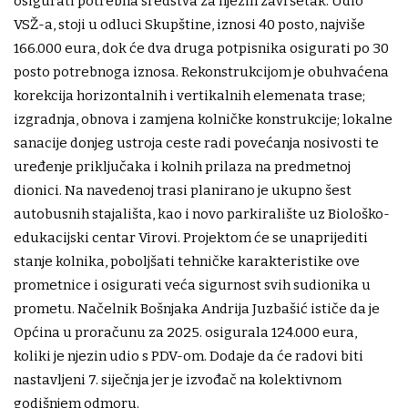
osigurati potrebna sredstva za njezin završetak. Udio
VSŽ-a, stoji u odluci Skupštine, iznosi 40 posto, najviše
166.000 eura, dok će dva druga potpisnika osigurati po 30
posto potrebnoga iznosa. Rekonstrukcijom je obuhvaćena
korekcija horizontalnih i vertikalnih elemenata trase;
izgradnja, obnova i zamjena kolničke konstrukcije; lokalne
sanacije donjeg ustroja ceste radi povećanja nosivosti te
uređenje priključaka i kolnih prilaza na predmetnoj
dionici. Na navedenoj trasi planirano je ukupno šest
autobusnih stajališta, kao i novo parkiralište uz Biološko-
edukacijski centar Virovi. Projektom će se unaprijediti
stanje kolnika, poboljšati tehničke karakteristike ove
prometnice i osigurati veća sigurnost svih sudionika u
prometu. Načelnik Bošnjaka Andrija Juzbašić ističe da je
Općina u proračunu za 2025. osigurala 124.000 eura,
koliki je njezin udio s PDV-om. Dodaje da će radovi biti
nastavljeni 7. siječnja jer je izvođač na kolektivnom
godišnjem odmoru.