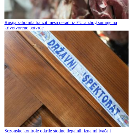
Rusija zabranila tranzit mesa peradi iz EU-a zbog sumnje na
krivotvorene potvrde
Sezonske kontrole otkrile stotine ilegalnih iznajmljivača i