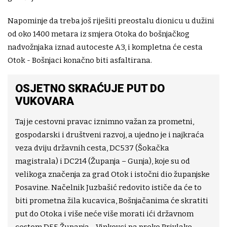
Napominje da treba još riješiti preostalu dionicu u dužini
od oko 1400 metara iz smjera Otoka do bošnjačkog
nadvožnjaka iznad autoceste A3, i kompletna će cesta
Otok - Bošnjaci konačno biti asfaltirana.
OSJETNO SKRAĆUJE PUT DO
VUKOVARA
Taj je cestovni pravac iznimno važan za prometni,
gospodarski i društveni razvoj, a ujedno je i najkraća
veza dviju državnih cesta, DC537 (Šokačka
magistrala) i DC214 (Županja – Gunja), koje su od
velikoga značenja za grad Otok i istočni dio županjske
Posavine. Načelnik Juzbašić redovito ističe da će to
biti prometna žila kucavica, Bošnjačanima će skratiti
put do Otoka i više neće više morati ići državnom