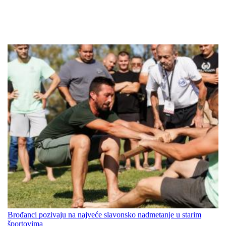
Brođanci pozivaju na najveće slavonsko nadmetanje u starim
športovima