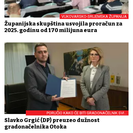
VUKOVARSKO-SRIJEMSKA ŽUPANIJA
Županijska skupština usvojila proračun za
2025. godinu od 170 milijuna eura
PORUČIO KAKO ĆE BITI GRADONAČELNIK SVIH
GRAĐANA
Slavko Grgić (DP) preuzeo dužnost
gradonačelnika Otoka