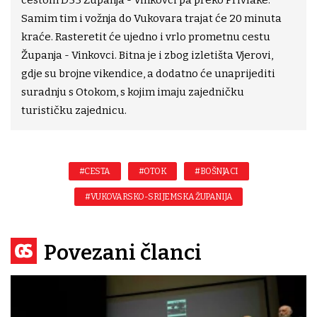
cestom D55 Županja - Vinkovci pa preko Privlake.
Samim tim i vožnja do Vukovara trajat će 20 minuta
kraće. Rasteretit će ujedno i vrlo prometnu cestu
Županja - Vinkovci. Bitna je i zbog izletišta Vjerovi,
gdje su brojne vikendice, a dodatno će unaprijediti
suradnju s Otokom, s kojim imaju zajedničku
turističku zajednicu.
#CESTA
#OTOK
#BOŠNJACI
#VUKOVARSKO-SRIJEMSKA ŽUPANIJA
Povezani članci