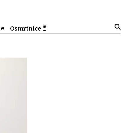
ne
Osmrtnice