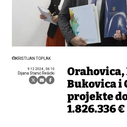
KRISTIJAN TOPLAK
Orahovica,
9.12.2024., 06:10
Dijana Stanić Rešicki
Bukovica i 
projekte d
1.826.336 €