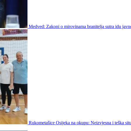
Medved: Zakoni o mirovinama branitelja sutra idu javn
Rukometašice Osijeka na okupu: Neizvjesna i teška situ