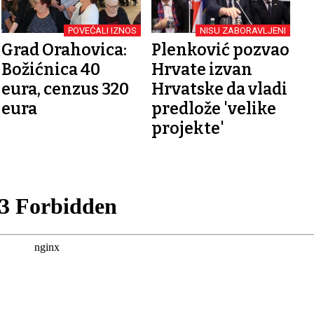
POVEĆALI IZNOS
NISU ZABORAVLJENI
Grad Orahovica:
Plenković pozvao
Božićnica 40
Hrvate izvan
eura, cenzus 320
Hrvatske da vladi
eura
predlože 'velike
projekte'