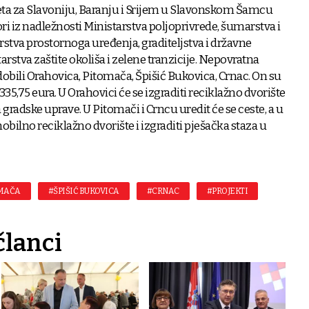
eta za Slavoniju, Baranju i Srijem u Slavonskom Šamcu
i iz nadležnosti Ministarstva poljoprivrede, šumarstva i
arstva prostornoga uređenja, graditeljstva i državne
arstva zaštite okoliša i zelene tranzicije. Nepovratna
dobili Orahovica, Pitomača, Špišić Bukovica, Crnac. On su
.335,75 eura. U Orahovici će se izgraditi reciklažno dvorište
 gradske uprave. U Pitomači i Crncu uredit će se ceste, a u
obilno reciklažno dvorište i izgraditi pješačka staza u
MAČA
#ŠPIŠIĆ BUKOVICA
#CRNAC
#PROJEKTI
članci