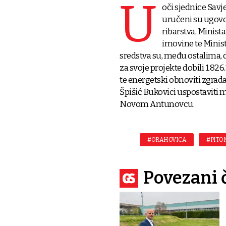
U
oči sjednice Savj
uručeni su ugovor
ribarstva, Minist
imovine te Minist
sredstva su, među ostalima, 
za svoje projekte dobili 1.826
te energetski obnoviti zgrada
Špišić Bukovici uspostaviti m
Novom Antunovcu.
#ORAHOVICA
#PITO
Povezani 