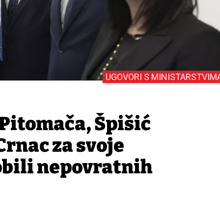
UGOVORI S MINISTARSTVIM
 Pitomača, Špišić
Crnac za svoje
obili nepovratnih