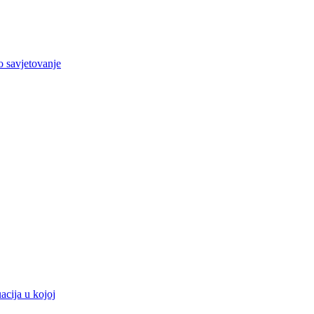
o savjetovanje
acija u kojoj