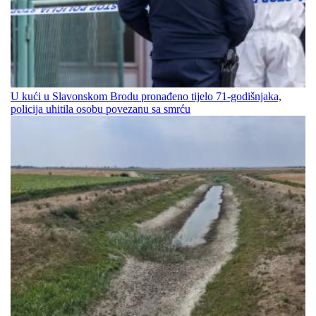
U kući u Slavonskom Brodu pronađeno tijelo 71-godišnjaka,
policija uhitila osobu povezanu sa smrću