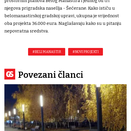
prostornih planova Belog Manastira i jednog od tri
njegova prigradska nasellja - Šećerane. Kako ističu u
belomanastirskoj gradskoj upravi, ukupna je vrijednost
oba projekta 36.000 eura. Naglašavaju kako su u pitanju
nepovratna sredstva.
#BELI MANASTIR
#NOVI PROJEKTI
Povezani članci