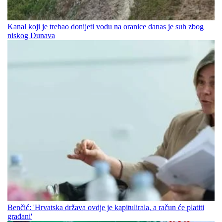
Kanal koji je trebao donijeti vodu na oranice danas je suh zbog
niskog Dunava
Benčić: 'Hrvatska država ovdje je kapitulirala, a račun će platiti
građani'