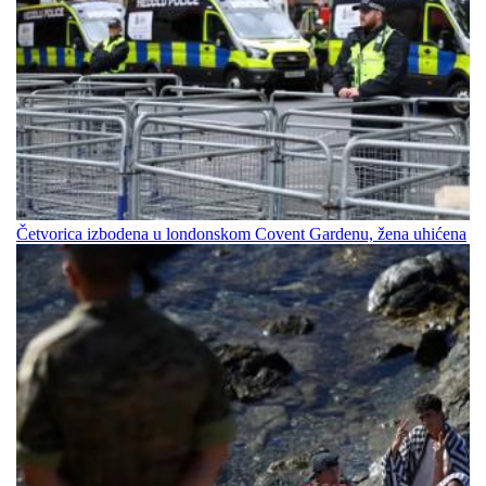
Četvorica izbodena u londonskom Covent Gardenu, žena uhićena