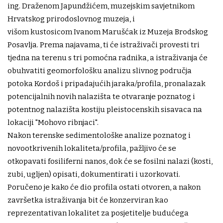
ing. Draženom Japundžićem, muzejskim savjetnikom
Hrvatskog prirodoslovnog muzeja, i
višom kustosicom Ivanom Marušćak iz Muzeja Brodskog
Posavlja. Prema najavama, ti će istraživači provesti tri
tjedna na terenu s tri pomoćna radnika, a istraživanja će
obuhvatiti geomorfološku analizu slivnog područja
potoka Kordoš i pripadajućih jaraka/profila, pronalazak
potencijalnih novih nalazišta te otvaranje poznatog i
potentnog nalazišta kostiju pleistocenskih sisavaca na
lokaciji "Mohovo ribnjaci".
Nakon terenske sedimentološke analize poznatog i
novootkrivenih lokaliteta/profila, pažljivo će se
otkopavati fosiliferni nanos, dok će se fosilni nalazi (kosti,
zubi, ugljen) opisati, dokumentirati i uzorkovati.
Poručeno je kako će dio profila ostati otvoren, a nakon
završetka istraživanja bit će konzerviran kao
reprezentativan lokalitet za posjetitelje budućega