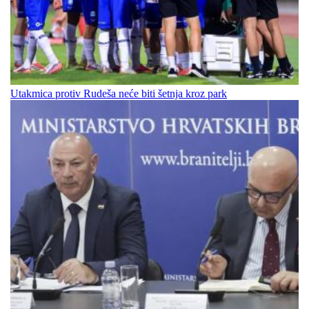
Utakmica protiv Rudeša neće biti šetnja kroz park