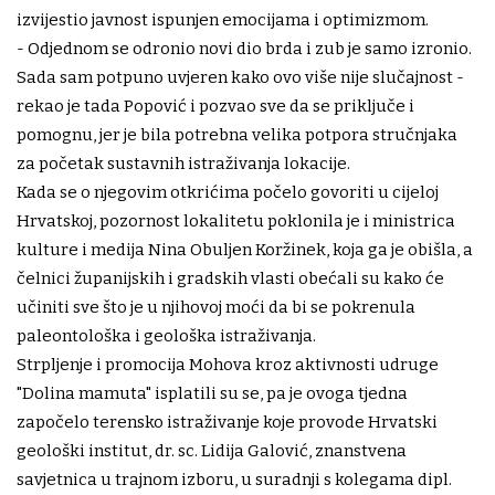
izvijestio javnost ispunjen emocijama i optimizmom.
- Odjednom se odronio novi dio brda i zub je samo izronio.
Sada sam potpuno uvjeren kako ovo više nije slučajnost -
rekao je tada Popović i pozvao sve da se priključe i
pomognu, jer je bila potrebna velika potpora stručnjaka
za početak sustavnih istraživanja lokacije.
Kada se o njegovim otkrićima počelo govoriti u cijeloj
Hrvatskoj, pozornost lokalitetu poklonila je i ministrica
kulture i medija Nina Obuljen Koržinek, koja ga je obišla, a
čelnici županijskih i gradskih vlasti obećali su kako će
učiniti sve što je u njihovoj moći da bi se pokrenula
paleontološka i geološka istraživanja.
Strpljenje i promocija Mohova kroz aktivnosti udruge
"Dolina mamuta" isplatili su se, pa je ovoga tjedna
započelo terensko istraživanje koje provode Hrvatski
geološki institut, dr. sc. Lidija Galović, znanstvena
savjetnica u trajnom izboru, u suradnji s kolegama dipl.