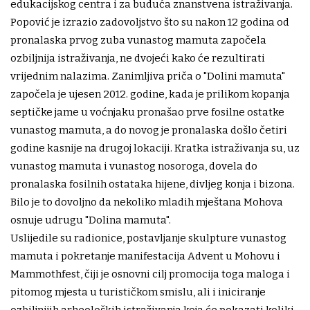
edukacijskog centra i za buduća znanstvena istraživanja.
Popović je izrazio zadovoljstvo što su nakon 12 godina od
pronalaska prvog zuba vunastog mamuta započela
ozbiljnija istraživanja, ne dvojeći kako će rezultirati
vrijednim nalazima. Zanimljiva priča o "Dolini mamuta"
započela je ujesen 2012. godine, kada je prilikom kopanja
septičke jame u voćnjaku pronašao prve fosilne ostatke
vunastog mamuta, a do novog je pronalaska došlo četiri
godine kasnije na drugoj lokaciji. Kratka istraživanja su, uz
vunastog mamuta i vunastog nosoroga, dovela do
pronalaska fosilnih ostataka hijene, divljeg konja i bizona.
Bilo je to dovoljno da nekoliko mladih mještana Mohova
osnuje udrugu "Dolina mamuta".
Uslijedile su radionice, postavljanje skulpture vunastog
mamuta i pokretanje manifestacija Advent u Mohovu i
Mammothfest, čiji je osnovni cilj promocija toga maloga i
pitomog mjesta u turističkom smislu, ali i iniciranje