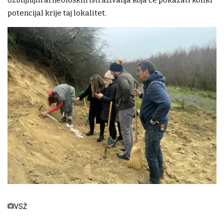
ozbiljnijih arheoloških istraživanja koja će pokazati koliki
potencijal krije taj lokalitet.
VSŽ