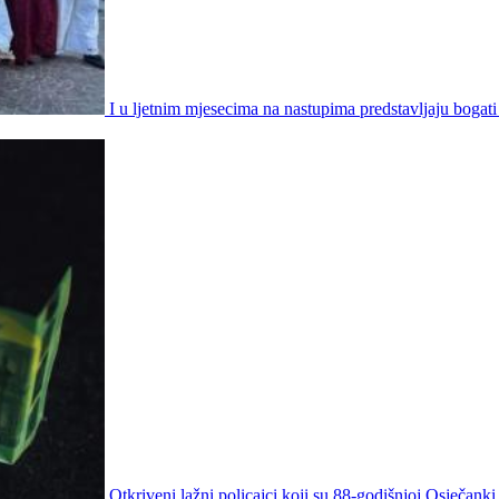
I u ljetnim mjesecima na nastupima predstavljaju bogati
Otkriveni lažni policajci koji su 88-godišnjoj Osječanki