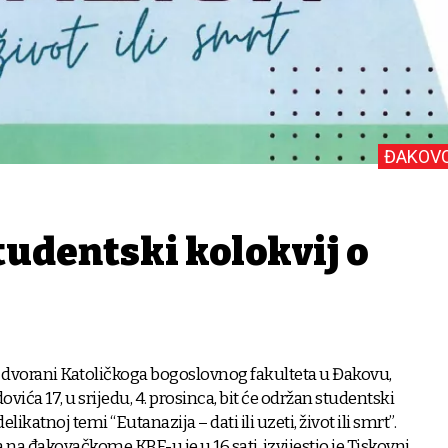
ĐAKOV
tudentski kolokvij o
dvorani Katoličkoga bogoslovnog fakulteta u Đakovu,
ovića 17, u srijedu, 4. prosinca, bit će održan studentski
elikatnoj temi “Eutanazija – dati ili uzeti, život ili smrt”.
 na đakovačkome KBF-u je u 16 sati, izvijestio je Tiskovni