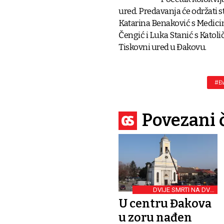
ured. Predavanja će održati s
Katarina Benaković s Medicins
Čengić i Luka Stanić s Katoli
Tiskovni ured u Đakovu.
#Đ
Povezani 
DVIJE SMRTI NA DVA
KRAJA KORZA
U centru Đakova
u zoru nađen