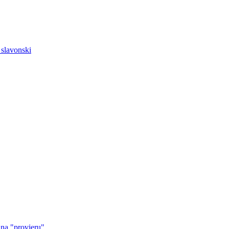
 slavonski
 na "provjeru"