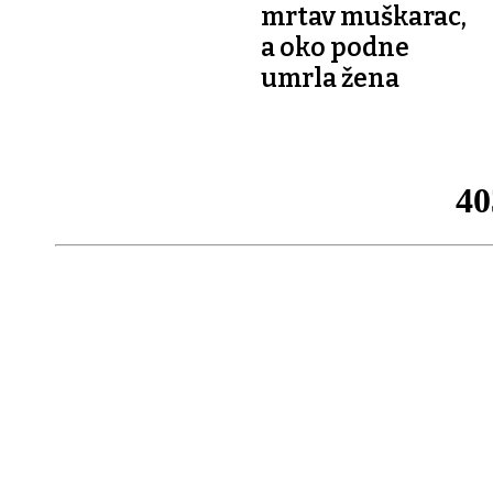
mrtav muškarac,
a oko podne
umrla žena