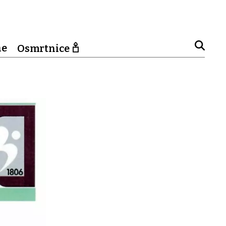
ne
Osmrtnice