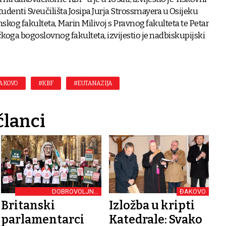
tudenti Sveučilišta Josipa Jurja Strossmayera u Osijeku
kog fakulteta, Marin Milivoj s Pravnog fakulteta te Petar
čkoga bogoslovnog fakulteta, izvijestio je nadbiskupijski
AKOVO
#KBF
#EUTANAZIJA
članci
DOBROVOLJNA
ĐAKOVO
EUTANAZIJA
Britanski
Izložba u kripti
parlamentarci
Katedrale: Svako