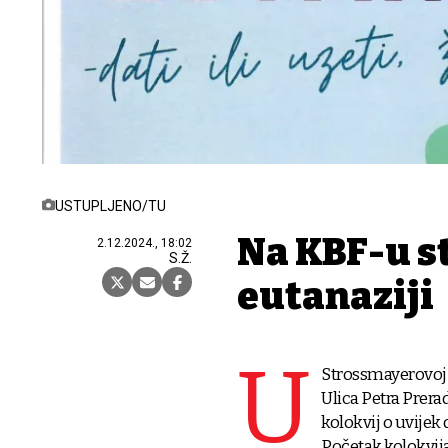
USTUPLJENO/TU
Na KBF-u s
2.12.2024., 18:02
S.Ž.
eutanaziji
U
Strossmayerovoj 
Ulica Petra Prerad
kolokvij o uvijek d
Početak kolokvija