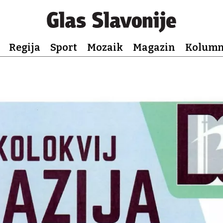
Regija
Sport
Mozaik
Magazin
Kolum