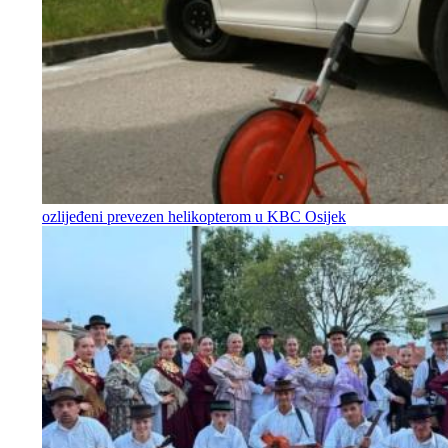
ozlijeđeni prevezen helikopterom u KBC Osijek