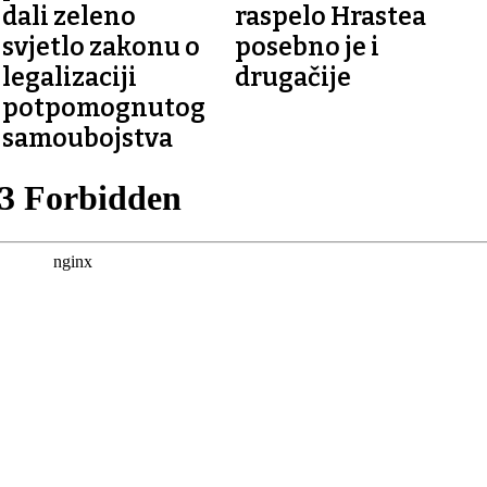
dali zeleno
raspelo Hrastea
svjetlo zakonu o
posebno je i
legalizaciji
drugačije
potpomognutog
samoubojstva