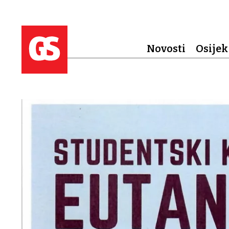
Novosti
Osijek