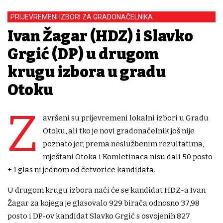
PRIJEVREMENI IZBORI ZA GRADONAČELNIKA
Ivan Žagar (HDZ) i Slavko
Grgić (DP) u drugom
krugu izbora u gradu
Otoku
Z
avršeni su prijevremeni lokalni izbori u Gradu
Otoku, ali tko je novi gradonačelnik još nije
poznato jer, prema neslužbenim rezultatima,
mještani Otoka i Komletinaca nisu dali 50 posto
+ 1 glas ni jednom od četvorice kandidata.
U drugom krugu izbora naći će se kandidat HDZ-a Ivan
Žagar za kojega je glasovalo 929 birača odnosno 37,98
posto i DP-ov kandidat Slavko Grgić s osvojenih 827