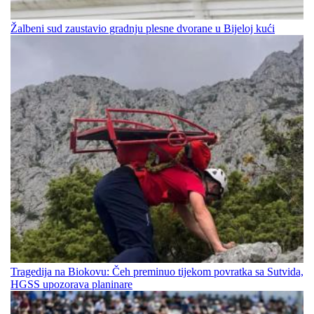
Žalbeni sud zaustavio gradnju plesne dvorane u Bijeloj kući
Tragedija na Biokovu: Čeh preminuo tijekom povratka sa Sutvida,
HGSS upozorava planinare