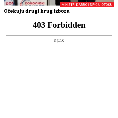
MINISTRI DABRO I ŠIPIĆ U OTOKU
Očekuju drugi krug izbora