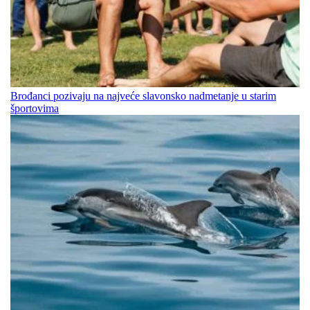
Brođanci pozivaju na najveće slavonsko nadmetanje u starim
športovima