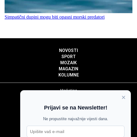
Simpatični dupini mogu biti opasni morski predatori
NOVOSTI
SPORT
MOZAIK
MAGAZIN
KOLUMNE
Marketing
×
Politika privatnosti
Politika kolačića
Prijavi se na Newsletter!
Impressum
Pravila prenošenja sadržaja
Ne propustite najvažnije vijesti dana.
Pravila komentiranja
Agroglas