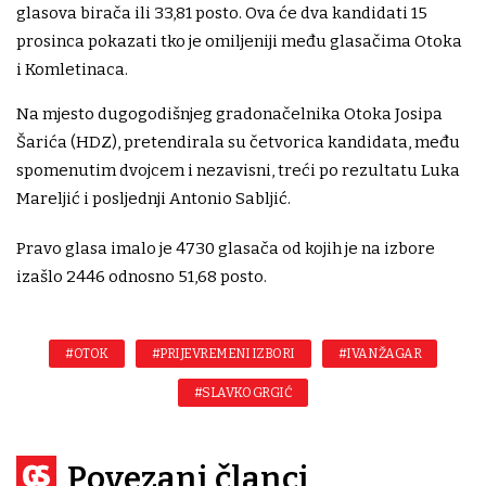
glasova birača ili 33,81 posto. Ova će dva kandidati 15
prosinca pokazati tko je omiljeniji među glasačima Otoka
i Komletinaca.
Na mjesto dugogodišnjeg gradonačelnika Otoka Josipa
Šarića (HDZ), pretendirala su četvorica kandidata, među
spomenutim dvojcem i nezavisni, treći po rezultatu Luka
Mareljić i posljednji Antonio Sabljić.
Pravo glasa imalo je 4730 glasača od kojih je na izbore
izašlo 2446 odnosno 51,68 posto.
#OTOK
#PRIJEVREMENI IZBORI
#IVAN ŽAGAR
#SLAVKO GRGIĆ
Povezani članci