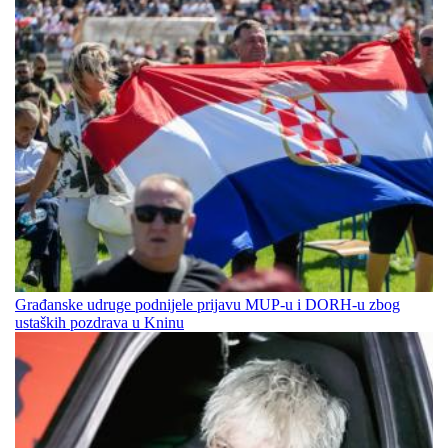
Građanske udruge podnijele prijavu MUP-u i DORH-u zbog
ustaških pozdrava u Kninu