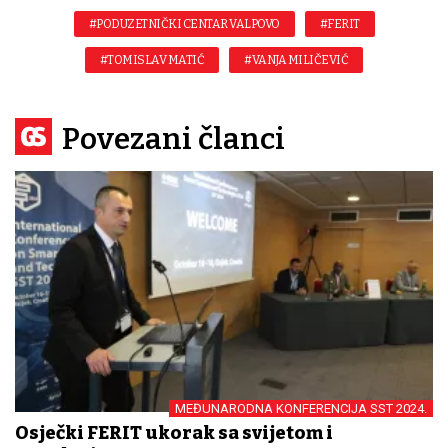
#PODUZETNIČKI CENTAR VALPOVO
#FERIT
#TOMISLAV MATIĆ
#VANJA MILIČEVIĆ
Povezani članci
MEĐUNARODNA KONFERENCIJA SST 2024.
Osječki FERIT ukorak sa svijetom i