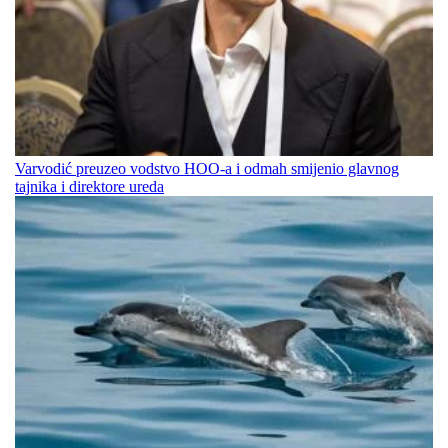
Varvodić preuzeo vodstvo HOO-a i odmah smijenio glavnog
tajnika i direktore ureda