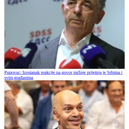
Pupovac: Izostanak reakcije na govor mržnje prijetnja je Srbima i
svim građanima