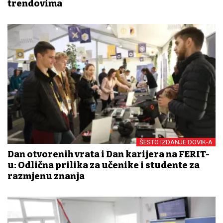
trendovima
ŠESTO IZDANJE DOVIK-A
Dan otvorenih vrata i Dan karijera na FERIT-
u: Odlična prilika za učenike i studente za
razmjenu znanja