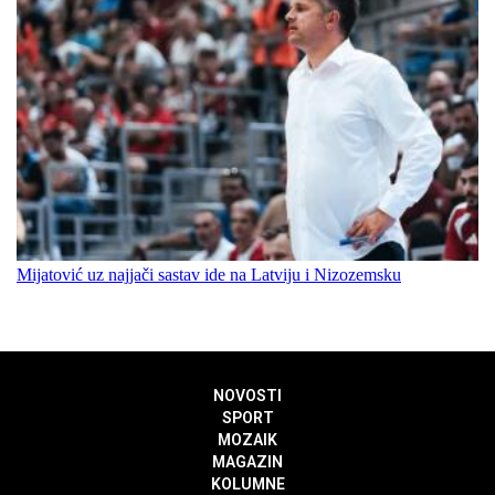
Mijatović uz najjači sastav ide na Latviju i Nizozemsku
NOVOSTI
SPORT
MOZAIK
MAGAZIN
KOLUMNE