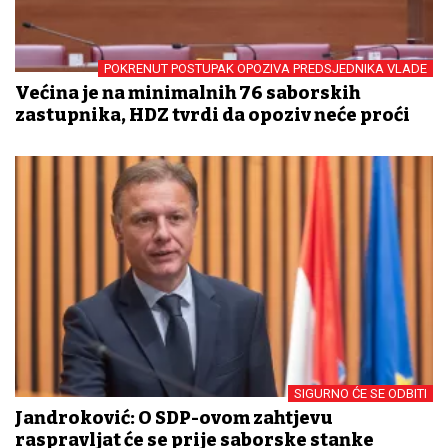
POKRENUT POSTUPAK OPOZIVA PREDSJEDNIKA VLADE
Većina je na minimalnih 76 saborskih
zastupnika, HDZ tvrdi da opoziv neće proći
SIGURNO ĆE SE ODBITI
Jandroković: O SDP-ovom zahtjevu
raspravljat će se prije saborske stanke