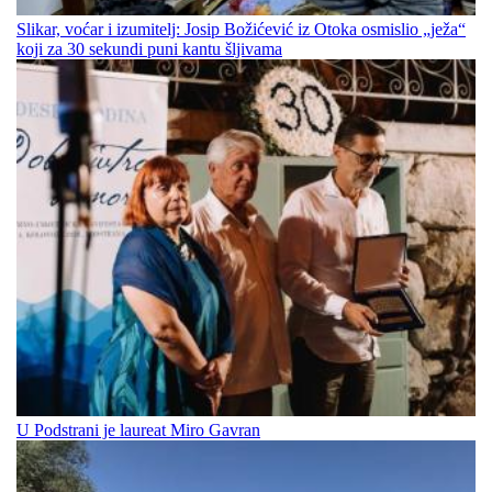
Slikar, voćar i izumitelj: Josip Božićević iz Otoka osmislio „ježa“
koji za 30 sekundi puni kantu šljivama
U Podstrani je laureat Miro Gavran