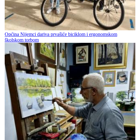
Općina Nijemci dariva prvašiće biciklom i ergonomskom
školskom torbom