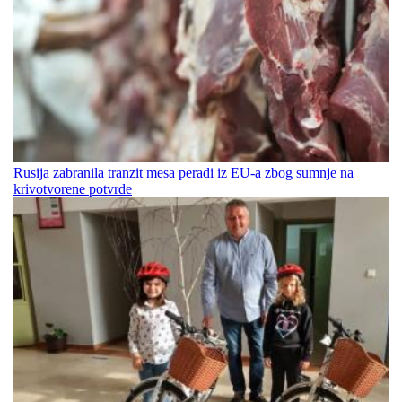
Rusija zabranila tranzit mesa peradi iz EU-a zbog sumnje na
krivotvorene potvrde